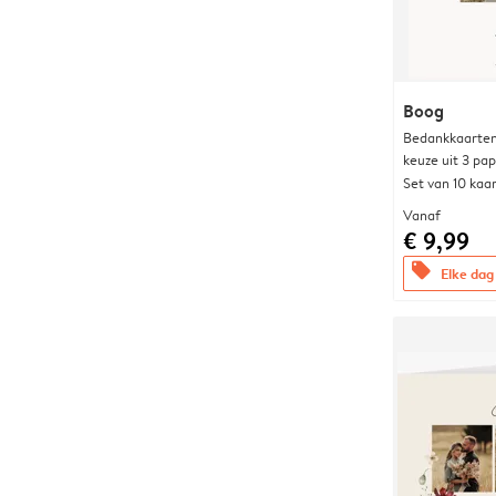
Boog
Bedankkaarten
keuze uit 3 pa
Set van 10 kaa
Vanaf
€ 9,99
offers
Elke dag 