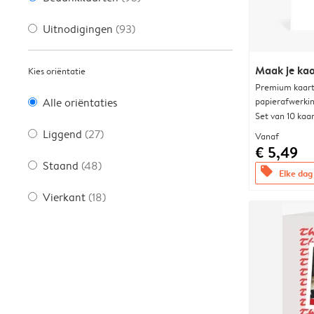
Uitnodigingen
(93)
Maak je kaa
Kies oriëntatie
Premium kaart 
papierafwerki
Alle oriëntaties
Set van 10 kaa
Liggend
(27)
Vanaf
€ 5,49
Staand
(48)
offers
Elke dag 
Vierkant
(18)