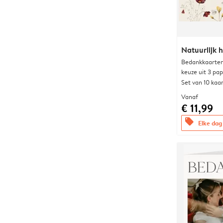
Natuurlijk h
Bedankkaarten
keuze uit 3 pa
Set van 10 kaa
Vanaf
€ 11,99
offers
Elke dag 