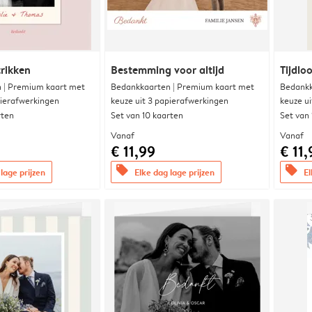
trikken
Bestemming voor altijd
Tijdloo
 | Premium kaart met
Bedankkaarten | Premium kaart met
Bedankk
pierafwerkingen
keuze uit 3 papierafwerkingen
keuze u
rten
Set van 10 kaarten
Set van
Vanaf
Vanaf
€ 11,99
€ 11,
offers
offers
lage prijzen
Elke dag lage prijzen
El