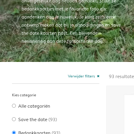
onvergetelijke dag hebben gemaakt. Stuur ze
bedankkaartjes met je favoriete foto als
aandenken aan je huwelijk. Je kunt zelfs een
ontwerp maken dat bij je uitnodigingen en save
the date kaarten past. Een blijvende
herinnering aan deze fantastische dag.
Verwijder filters
93
resultat
close
Kies categorie
Alle categoriën
Save the date
(93)
Bedankkaarten
(93)