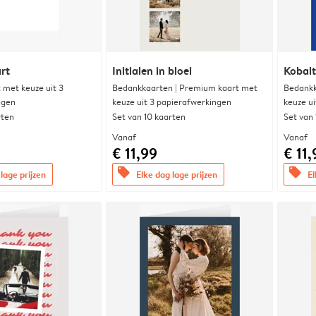
rt
Initialen in bloei
Kobalt
met keuze uit 3
Bedankkaarten | Premium kaart met
Bedankk
ngen
keuze uit 3 papierafwerkingen
keuze u
rten
Set van 10 kaarten
Set van
Vanaf
Vanaf
€ 11,99
€ 11,
offers
offers
lage prijzen
Elke dag lage prijzen
El