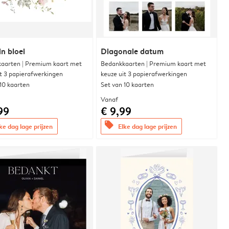
in bloei
Diagonale datum
aarten | Premium kaart met
Bedankkaarten | Premium kaart met
it 3 papierafwerkingen
keuze uit 3 papierafwerkingen
 10 kaarten
Set van 10 kaarten
Vanaf
99
€ 9,99
offers
ke dag lage prijzen
Elke dag lage prijzen