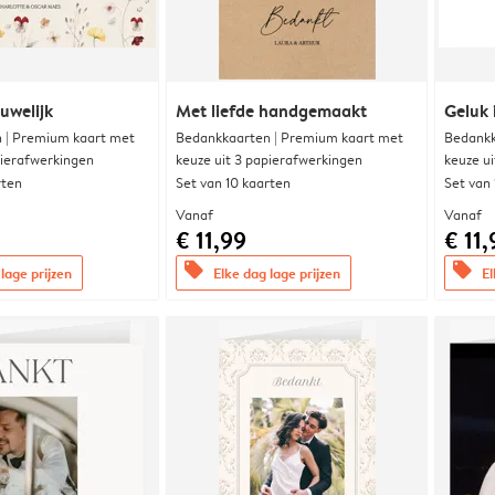
uwelijk
Met liefde handgemaakt
Geluk 
 | Premium kaart met
Bedankkaarten | Premium kaart met
Bedankk
pierafwerkingen
keuze uit 3 papierafwerkingen
keuze u
rten
Set van 10 kaarten
Set van
Vanaf
Vanaf
€ 11,99
€ 11,
offers
offers
lage prijzen
Elke dag lage prijzen
El