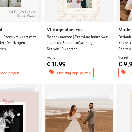
nd
Vintage bloesems
Modern
 | Premium kaart met
Bedankkaarten | Premium kaart met
Bedankk
pierafwerkingen
keuze uit 3 papierafwerkingen
keuze u
rten
Set van 10 kaarten
Set van
Vanaf
Vanaf
€ 11,99
€ 9,
offers
offers
lage prijzen
Elke dag lage prijzen
El