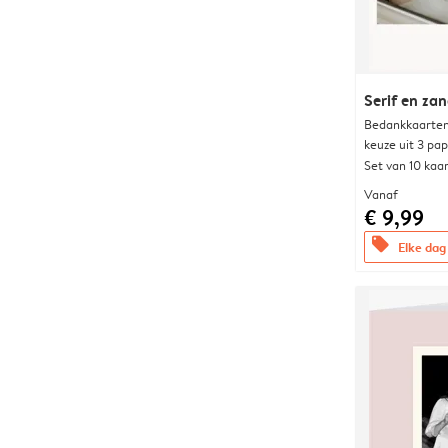
Serif en za
Bedankkaarten
keuze uit 3 pa
Set van 10 kaa
Vanaf
€ 9,99
offers
Elke dag 