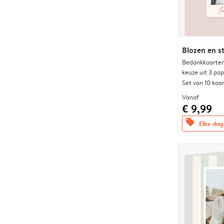
Blozen en s
Bedankkaarten
keuze uit 3 pa
Set van 10 kaa
Vanaf
€ 9,99
offers
Elke dag 