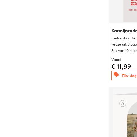
Karmijnrod
Bedankkaarten
keuze uit 3 pa
Set van 10 kaa
Vanaf
€ 11,99
offers
Elke dag 