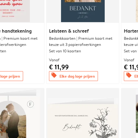
e handtekening
Leisteen & schreef
Harte
 | Premium kaart met
Bedankkaarten | Premium kaart met
Bedankk
pierafwerkingen
keuze uit 3 papierafwerkingen
keuze u
rten
Set van 10 kaarten
Set van
Vanaf
Vanaf
€ 11,99
€ 11,
offers
offers
lage prijzen
Elke dag lage prijzen
El