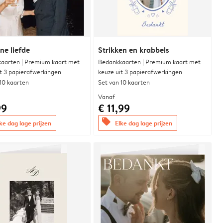
e liefde
Strikken en krabbels
aarten | Premium kaart met
Bedankkaarten | Premium kaart met
it 3 papierafwerkingen
keuze uit 3 papierafwerkingen
 10 kaarten
Set van 10 kaarten
Vanaf
99
€ 11,99
offers
ke dag lage prijzen
Elke dag lage prijzen