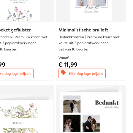
eket gefluister
Minimalistische bruiloft
aarten | Premium kaart met
Bedankkaarten | Premium kaart met
it 3 papierafwerkingen
keuze uit 3 papierafwerkingen
 10 kaarten
Set van 10 kaarten
Vanaf
99
€ 11,99
offers
ke dag lage prijzen
Elke dag lage prijzen