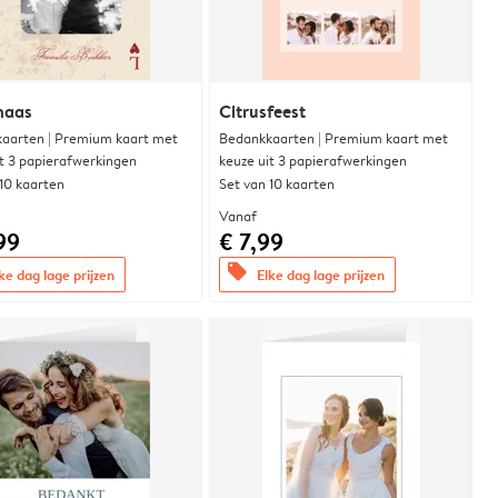
naas
Citrusfeest
aarten | Premium kaart met
Bedankkaarten | Premium kaart met
it 3 papierafwerkingen
keuze uit 3 papierafwerkingen
 10 kaarten
Set van 10 kaarten
Vanaf
99
€ 7,99
offers
ke dag lage prijzen
Elke dag lage prijzen