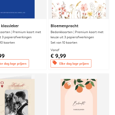
 klassieker
Bloemenpracht
aarten | Premium kaart met
Bedankkaarten | Premium kaart met
it 3 papierafwerkingen
keuze uit 3 papierafwerkingen
 10 kaarten
Set van 10 kaarten
Vanaf
99
€ 9,99
offers
ke dag lage prijzen
Elke dag lage prijzen