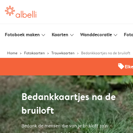
Fotoboek maken
Kaarten
Wanddecoratie
Foto
slim_arrow_down
slim_arrow_down
slim_arrow_down
Home
Fotokaarten
Trouwkaarten
Bedankkaartjes na de bruiloft
offers
Elk
Bedankkaartjes na de
bruiloft
Bedank de mensen die van je bruiloft zo'n