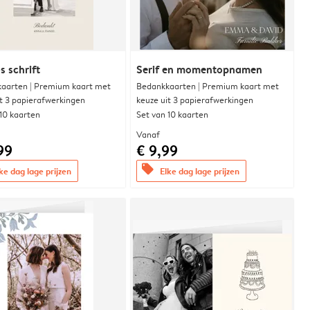
s schrift
Serif en momentopnamen
aarten | Premium kaart met
Bedankkaarten | Premium kaart met
it 3 papierafwerkingen
keuze uit 3 papierafwerkingen
 10 kaarten
Set van 10 kaarten
Vanaf
99
€ 9,99
offers
ke dag lage prijzen
Elke dag lage prijzen