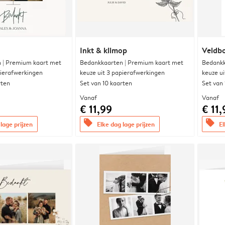
Inkt & klimop
Veldbo
 | Premium kaart met
Bedankkaarten | Premium kaart met
Bedankk
pierafwerkingen
keuze uit 3 papierafwerkingen
keuze u
rten
Set van 10 kaarten
Set van
Vanaf
Vanaf
€ 11,99
€ 11,
offers
offers
lage prijzen
Elke dag lage prijzen
El