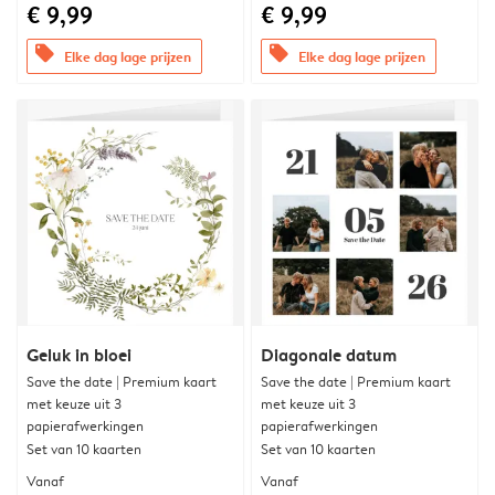
€ 9,99
€ 9,99
offers
offers
Elke dag lage prijzen
Elke dag lage prijzen
Geluk in bloei
Diagonale datum
Save the date | Premium kaart
Save the date | Premium kaart
met keuze uit 3
met keuze uit 3
papierafwerkingen
papierafwerkingen
Set van 10 kaarten
Set van 10 kaarten
Vanaf
Vanaf