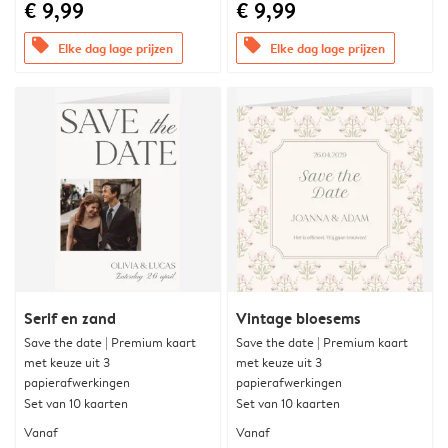
€ 9,99
€ 9,99
offers
offers
Elke dag lage prijzen
Elke dag lage prijzen
Serif en zand
Vintage bloesems
Save the date | Premium kaart
Save the date | Premium kaart
met keuze uit 3
met keuze uit 3
papierafwerkingen
papierafwerkingen
Set van 10 kaarten
Set van 10 kaarten
Vanaf
Vanaf