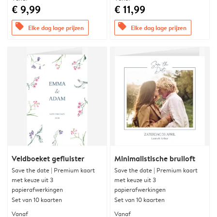
€ 9,99
€ 11,99
offers
offers
Elke dag lage prijzen
Elke dag lage prijzen
Veldboeket gefluister
Minimalistische bruiloft
Save the date | Premium kaart
Save the date | Premium kaart
met keuze uit 3
met keuze uit 3
papierafwerkingen
papierafwerkingen
Set van 10 kaarten
Set van 10 kaarten
Vanaf
Vanaf