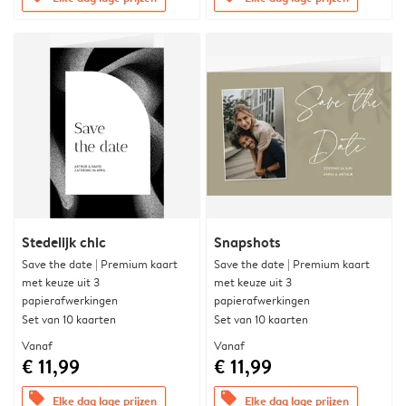
Stedelijk chic
Snapshots
Save the date | Premium kaart
Save the date | Premium kaart
met keuze uit 3
met keuze uit 3
papierafwerkingen
papierafwerkingen
Set van 10 kaarten
Set van 10 kaarten
Vanaf
Vanaf
€ 11,99
€ 11,99
offers
offers
Elke dag lage prijzen
Elke dag lage prijzen