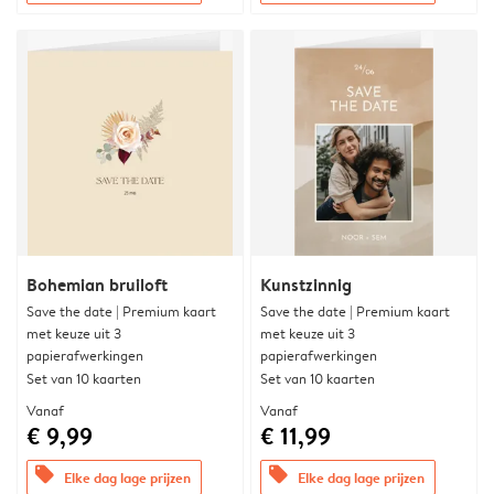
Bohemian bruiloft
Kunstzinnig
Save the date | Premium kaart
Save the date | Premium kaart
met keuze uit 3
met keuze uit 3
papierafwerkingen
papierafwerkingen
Set van 10 kaarten
Set van 10 kaarten
Vanaf
Vanaf
€ 9,99
€ 11,99
offers
offers
Elke dag lage prijzen
Elke dag lage prijzen