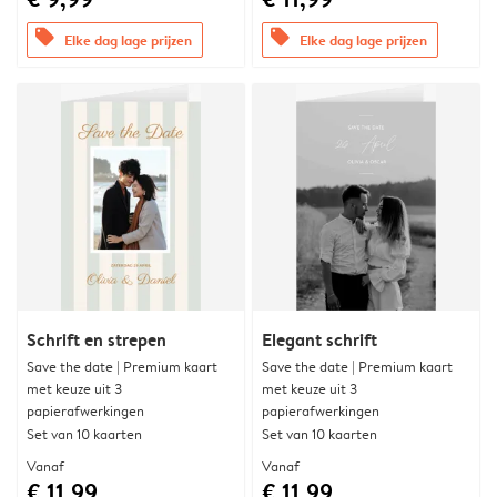
offers
offers
Elke dag lage prijzen
Elke dag lage prijzen
Schrift en strepen
Elegant schrift
Save the date | Premium kaart
Save the date | Premium kaart
met keuze uit 3
met keuze uit 3
papierafwerkingen
papierafwerkingen
Set van 10 kaarten
Set van 10 kaarten
Vanaf
Vanaf
€ 11,99
€ 11,99