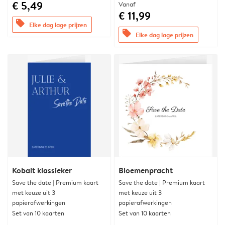
€ 5,49
Vanaf
€ 11,99
offers
Elke dag lage prijzen
offers
Elke dag lage prijzen
Kobalt klassieker
Bloemenpracht
Save the date | Premium kaart
Save the date | Premium kaart
met keuze uit 3
met keuze uit 3
papierafwerkingen
papierafwerkingen
Set van 10 kaarten
Set van 10 kaarten