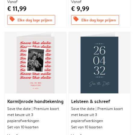
Vanaf
Vanaf
€ 11,99
€ 9,99
offers
offers
Elke dag lage prijzen
Elke dag lage prijzen
Karmijnrode handtekening
Leisteen & schreef
Save the date | Premium kaart
Save the date | Premium kaart
met keuze uit 3
met keuze uit 3
papierafwerkingen
papierafwerkingen
Set van 10 kaarten
Set van 10 kaarten