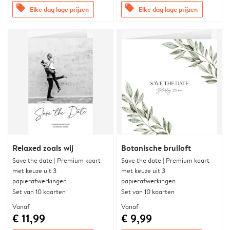
offers
offers
Elke dag lage prijzen
Elke dag lage prijzen
Relaxed zoals wij
Botanische bruiloft
Save the date | Premium kaart
Save the date | Premium kaart
met keuze uit 3
met keuze uit 3
papierafwerkingen
papierafwerkingen
Set van 10 kaarten
Set van 10 kaarten
Vanaf
Vanaf
€ 11,99
€ 9,99