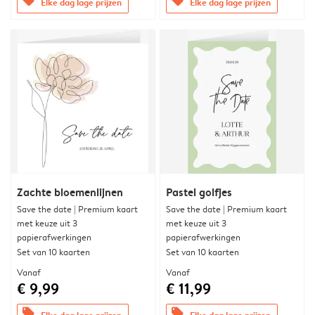
offers
offers
Elke dag lage prijzen
Elke dag lage prijzen
Zachte bloemenlijnen
Pastel golfjes
Save the date | Premium kaart
Save the date | Premium kaart
met keuze uit 3
met keuze uit 3
papierafwerkingen
papierafwerkingen
Set van 10 kaarten
Set van 10 kaarten
Vanaf
Vanaf
€ 9,99
€ 11,99
offers
offers
Elke dag lage prijzen
Elke dag lage prijzen