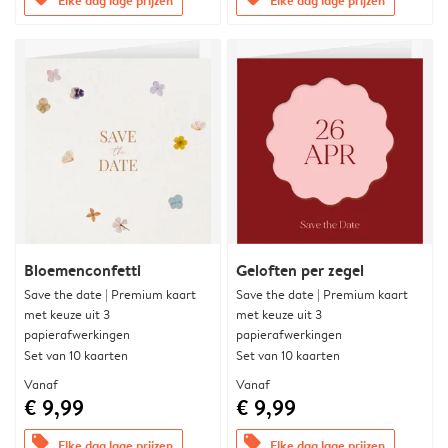
Bloemenconfetti
Geloften per zegel
Save the date | Premium kaart
Save the date | Premium kaart
met keuze uit 3
met keuze uit 3
papierafwerkingen
papierafwerkingen
Set van 10 kaarten
Set van 10 kaarten
Vanaf
Vanaf
€ 9,99
€ 9,99
offers
offers
Elke dag lage prijzen
Elke dag lage prijzen