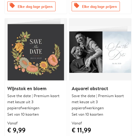
offers
offers
Elke dag lage prijzen
Elke dag lage prijzen
Wijnstok en bloem
Aquarel abstract
Save the date | Premium kaart
Save the date | Premium kaart
met keuze uit 3
met keuze uit 3
papierafwerkingen
papierafwerkingen
Set van 10 kaarten
Set van 10 kaarten
Vanaf
Vanaf
€ 9,99
€ 11,99