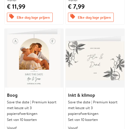
€ 11,99
€ 7,99
offers
offers
Elke dag lage prijzen
Elke dag lage prijzen
Boog
Inkt & klimop
Save the date | Premium kaart
Save the date | Premium kaart
met keuze uit 3
met keuze uit 3
papierafwerkingen
papierafwerkingen
Set van 10 kaarten
Set van 10 kaarten
Vanaf
Vanaf