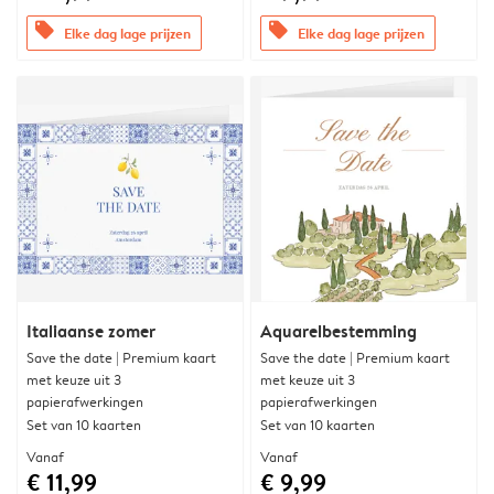
offers
offers
Elke dag lage prijzen
Elke dag lage prijzen
Italiaanse zomer
Aquarelbestemming
Save the date | Premium kaart
Save the date | Premium kaart
met keuze uit 3
met keuze uit 3
papierafwerkingen
papierafwerkingen
Set van 10 kaarten
Set van 10 kaarten
Vanaf
Vanaf
€ 11,99
€ 9,99