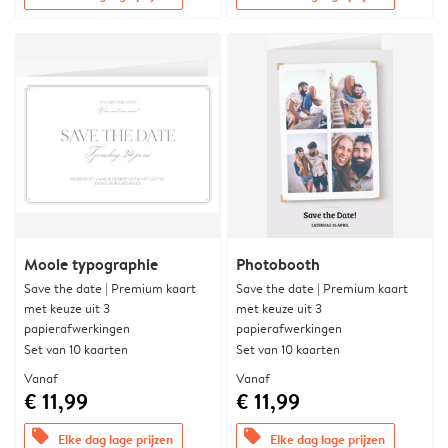
Mooie typographie
Photobooth
Save the date | Premium kaart
Save the date | Premium kaart
met keuze uit 3
met keuze uit 3
papierafwerkingen
papierafwerkingen
Set van 10 kaarten
Set van 10 kaarten
Vanaf
Vanaf
€ 11,99
€ 11,99
offers
offers
Elke dag lage prijzen
Elke dag lage prijzen