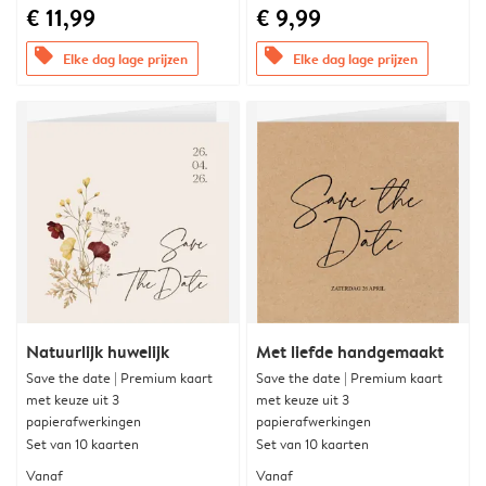
€ 11,99
€ 9,99
offers
offers
Elke dag lage prijzen
Elke dag lage prijzen
Natuurlijk huwelijk
Met liefde handgemaakt
Save the date | Premium kaart
Save the date | Premium kaart
met keuze uit 3
met keuze uit 3
papierafwerkingen
papierafwerkingen
Set van 10 kaarten
Set van 10 kaarten
Vanaf
Vanaf