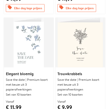
offers
offers
Elke dag lage prijzen
Elke dag lage prijzen
Elegant bloemig
Trouwkrabbels
Save the date | Premium kaart
Save the date | Premium kaart
met keuze uit 3
met keuze uit 3
papierafwerkingen
papierafwerkingen
Set van 10 kaarten
Set van 10 kaarten
Vanaf
Vanaf
€ 11,99
€ 9,99