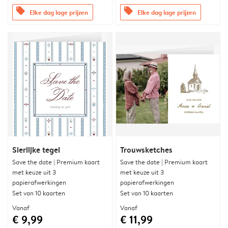
offers
offers
Elke dag lage prijzen
Elke dag lage prijzen
Sierlijke tegel
Trouwsketches
Save the date | Premium kaart
Save the date | Premium kaart
met keuze uit 3
met keuze uit 3
papierafwerkingen
papierafwerkingen
Set van 10 kaarten
Set van 10 kaarten
Vanaf
Vanaf
€ 9,99
€ 11,99