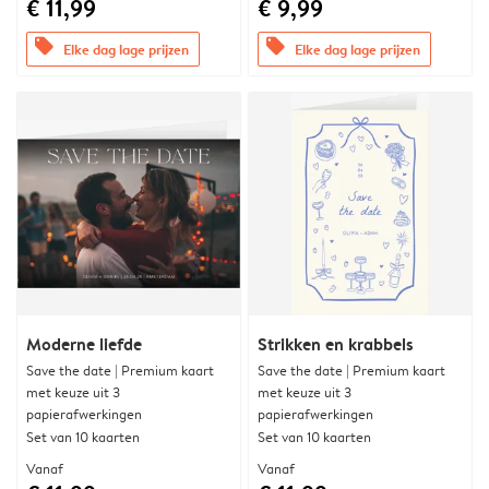
€ 11,99
€ 9,99
offers
offers
Elke dag lage prijzen
Elke dag lage prijzen
Moderne liefde
Strikken en krabbels
Save the date | Premium kaart
Save the date | Premium kaart
met keuze uit 3
met keuze uit 3
papierafwerkingen
papierafwerkingen
Set van 10 kaarten
Set van 10 kaarten
Vanaf
Vanaf