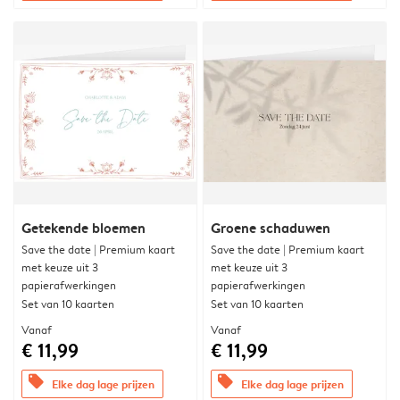
Getekende bloemen
Groene schaduwen
Save the date | Premium kaart
Save the date | Premium kaart
met keuze uit 3
met keuze uit 3
papierafwerkingen
papierafwerkingen
Set van 10 kaarten
Set van 10 kaarten
Vanaf
Vanaf
€ 11,99
€ 11,99
offers
offers
Elke dag lage prijzen
Elke dag lage prijzen