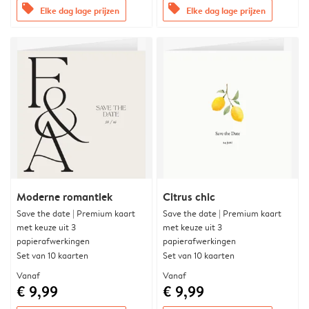
offers
offers
Elke dag lage prijzen
Elke dag lage prijzen
Moderne romantiek
Citrus chic
Save the date | Premium kaart
Save the date | Premium kaart
met keuze uit 3
met keuze uit 3
papierafwerkingen
papierafwerkingen
Set van 10 kaarten
Set van 10 kaarten
Vanaf
Vanaf
€ 9,99
€ 9,99