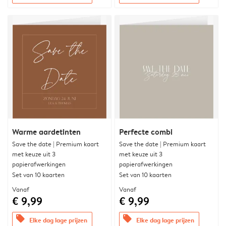
Warme aardetinten
Perfecte combi
Save the date | Premium kaart
Save the date | Premium kaart
met keuze uit 3
met keuze uit 3
papierafwerkingen
papierafwerkingen
Set van 10 kaarten
Set van 10 kaarten
Vanaf
Vanaf
€ 9,99
€ 9,99
offers
offers
Elke dag lage prijzen
Elke dag lage prijzen