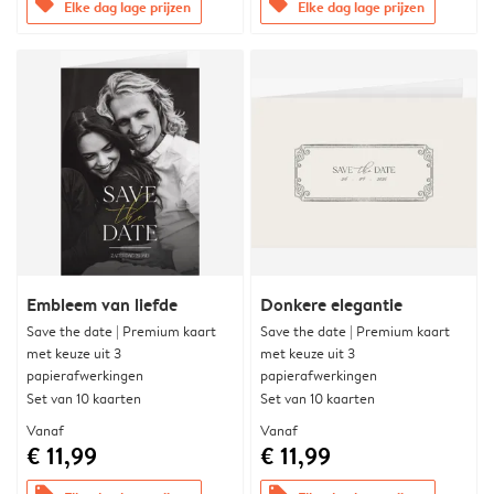
offers
offers
Elke dag lage prijzen
Elke dag lage prijzen
Embleem van liefde
Donkere elegantie
Save the date | Premium kaart
Save the date | Premium kaart
met keuze uit 3
met keuze uit 3
papierafwerkingen
papierafwerkingen
Set van 10 kaarten
Set van 10 kaarten
Vanaf
Vanaf
€ 11,99
€ 11,99