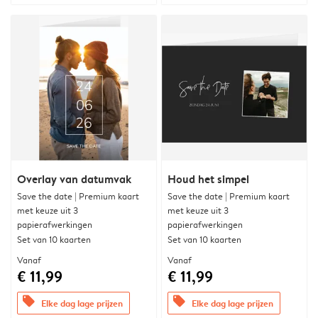
Overlay van datumvak
Houd het simpel
Save the date | Premium kaart
Save the date | Premium kaart
met keuze uit 3
met keuze uit 3
papierafwerkingen
papierafwerkingen
Set van 10 kaarten
Set van 10 kaarten
Vanaf
Vanaf
€ 11,99
€ 11,99
offers
offers
Elke dag lage prijzen
Elke dag lage prijzen