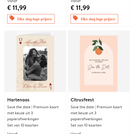
Vanaf
Vanaf
€ 11,99
€ 11,99
offers
offers
Elke dag lage prijzen
Elke dag lage prijzen
Hartenaas
Citrusfeest
Save the date | Premium kaart
Save the date | Premium kaart
met keuze uit 3
met keuze uit 3
papierafwerkingen
papierafwerkingen
Set van 10 kaarten
Set van 10 kaarten
Vanaf
Vanaf