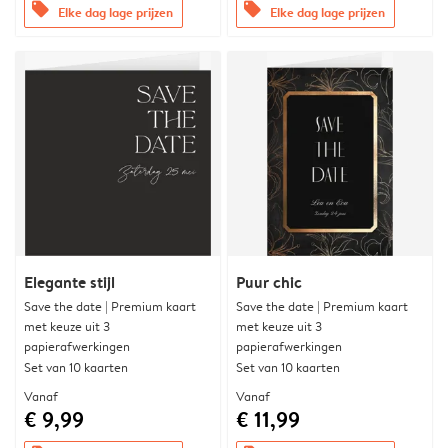
offers
offers
Elke dag lage prijzen
Elke dag lage prijzen
Elegante stijl
Puur chic
Save the date | Premium kaart
Save the date | Premium kaart
met keuze uit 3
met keuze uit 3
papierafwerkingen
papierafwerkingen
Set van 10 kaarten
Set van 10 kaarten
Vanaf
Vanaf
€ 9,99
€ 11,99