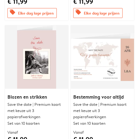
€ 11,99
€ 11,99
offers
offers
Elke dag lage prijzen
Elke dag lage prijzen
Blozen en strikken
Bestemming voor altijd
Save the date | Premium kaart
Save the date | Premium kaart
met keuze uit 3
met keuze uit 3
papierafwerkingen
papierafwerkingen
Set van 10 kaarten
Set van 10 kaarten
Vanaf
Vanaf