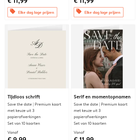
€ 11,99
€ 11,99
offers
offers
Elke dag lage prijzen
Elke dag lage prijzen
Tijdloos schrift
Serif en momentopnamen
Save the date | Premium kaart
Save the date | Premium kaart
met keuze uit 3
met keuze uit 3
papierafwerkingen
papierafwerkingen
Set van 10 kaarten
Set van 10 kaarten
Vanaf
Vanaf
€ 9,99
€ 11,99