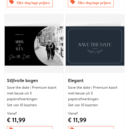
offers
offers
Elke dag lage prijzen
Elke dag lage prijzen
Stijlvolle bogen
Elegant
Save the date | Premium kaart
Save the date | Premium kaart
met keuze uit 3
met keuze uit 3
papierafwerkingen
papierafwerkingen
Set van 10 kaarten
Set van 10 kaarten
Vanaf
Vanaf
€ 11,99
€ 11,99