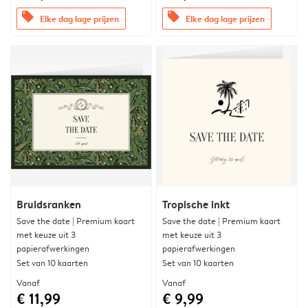
offers
offers
Elke dag lage prijzen
Elke dag lage prijzen
Bruidsranken
Tropische inkt
Save the date | Premium kaart
Save the date | Premium kaart
met keuze uit 3
met keuze uit 3
papierafwerkingen
papierafwerkingen
Set van 10 kaarten
Set van 10 kaarten
Vanaf
Vanaf
€ 11,99
€ 9,99