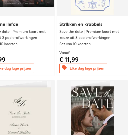
e liefde
Strikken en krabbels
e date | Premium kaart met
Save the date | Premium kaart met
it 3 papierafwerkingen
keuze uit 3 papierafwerkingen
 10 kaarten
Set van 10 kaarten
Vanaf
99
€ 11,99
offers
ke dag lage prijzen
Elke dag lage prijzen