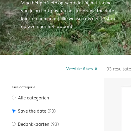
Vind het perfecte ontwerp dat bij het thema
van je bruiloft past en pas jullie save the date
kaarten aan naar jullie wensen als eerste stap
op weg naar het jawoord!
Verwijder filters
93
resultat
close
Kies categorie
Alle categoriën
Save the date
(93)
Bedankkaarten
(93)