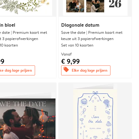
in bloei
Diagonale datum
e date | Premium kaart met
Save the date | Premium kaart met
it 3 papierafwerkingen
keuze uit 3 papierafwerkingen
 10 kaarten
Set van 10 kaarten
Vanaf
99
€ 9,99
offers
ke dag lage prijzen
Elke dag lage prijzen