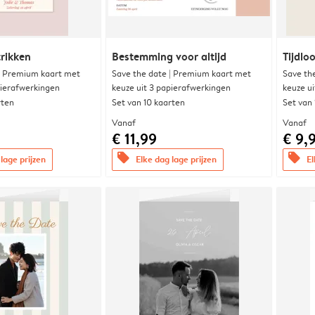
trikken
Bestemming voor altijd
Tijdloo
| Premium kaart met
Save the date | Premium kaart met
Save th
pierafwerkingen
keuze uit 3 papierafwerkingen
keuze u
rten
Set van 10 kaarten
Set van
Vanaf
Vanaf
€ 11,99
€ 9,
offers
offers
lage prijzen
Elke dag lage prijzen
El