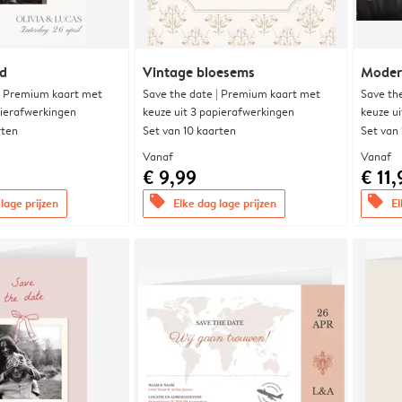
nd
Vintage bloesems
Modern
| Premium kaart met
Save the date | Premium kaart met
Save th
pierafwerkingen
keuze uit 3 papierafwerkingen
keuze u
rten
Set van 10 kaarten
Set van
Vanaf
Vanaf
€ 9,99
€ 11,
offers
offers
lage prijzen
Elke dag lage prijzen
El