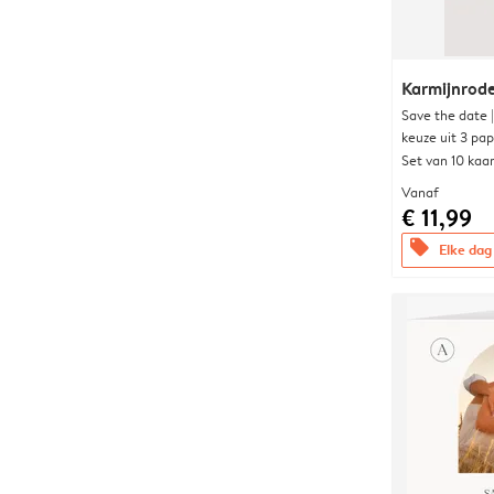
Karmijnrod
Save the date 
keuze uit 3 pa
Set van 10 kaa
Vanaf
€ 11,99
offers
Elke dag 