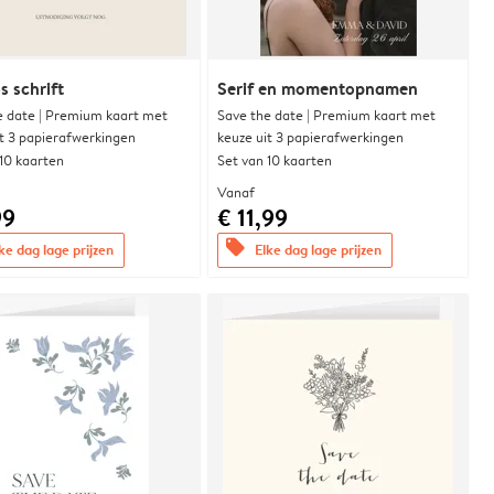
s schrift
Serif en momentopnamen
e date | Premium kaart met
Save the date | Premium kaart met
it 3 papierafwerkingen
keuze uit 3 papierafwerkingen
 10 kaarten
Set van 10 kaarten
Vanaf
99
€ 11,99
offers
ke dag lage prijzen
Elke dag lage prijzen