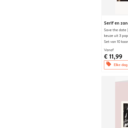
Serif en za
Save the date 
keuze uit 3 pa
Set van 10 kaa
Vanaf
€ 11,99
offers
Elke dag 