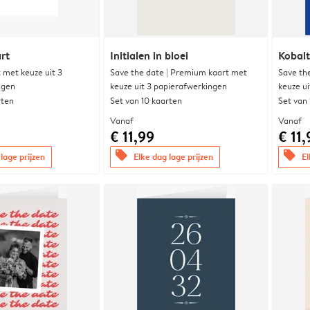
rt
Initialen in bloei
Kobalt
met keuze uit 3
Save the date | Premium kaart met
Save th
ngen
keuze uit 3 papierafwerkingen
keuze u
rten
Set van 10 kaarten
Set van
Vanaf
Vanaf
€ 11,99
€ 11,
offers
offers
lage prijzen
Elke dag lage prijzen
El