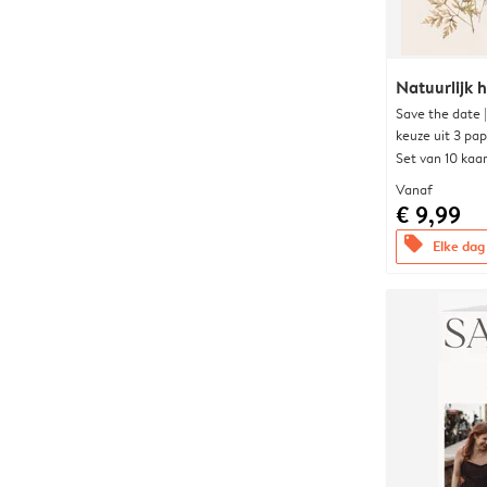
Natuurlijk h
Save the date 
keuze uit 3 pa
Set van 10 kaa
Vanaf
€ 9,99
offers
Elke dag 