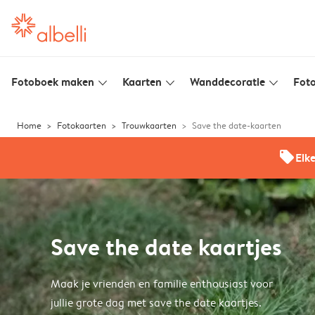
Fotoboek maken
Kaarten
Wanddecoratie
Foto
slim_arrow_down
slim_arrow_down
slim_arrow_down
Home
Fotokaarten
Trouwkaarten
Save the date-kaarten
offers
Elk
Save the date kaartjes
Maak je vrienden en familie enthousiast voor
jullie grote dag met save the date kaartjes.