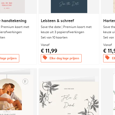
e handtekening
Leisteen & schreef
Harte
| Premium kaart met
Save the date | Premium kaart met
Save th
pierafwerkingen
keuze uit 3 papierafwerkingen
keuze u
rten
Set van 10 kaarten
Set van
Vanaf
Vanaf
€ 11,99
€ 11,
offers
offers
lage prijzen
Elke dag lage prijzen
El