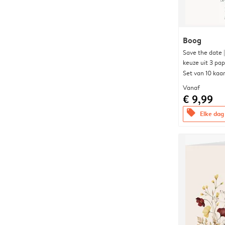
Boog
Save the date 
keuze uit 3 pa
Set van 10 kaa
Vanaf
€ 9,99
offers
Elke dag 