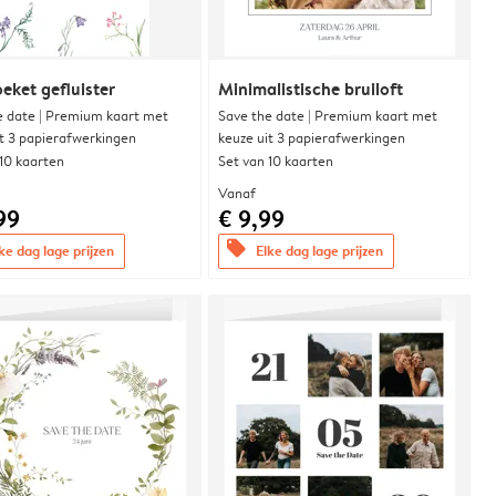
eket gefluister
Minimalistische bruiloft
e date | Premium kaart met
Save the date | Premium kaart met
it 3 papierafwerkingen
keuze uit 3 papierafwerkingen
 10 kaarten
Set van 10 kaarten
Vanaf
99
€ 9,99
offers
ke dag lage prijzen
Elke dag lage prijzen