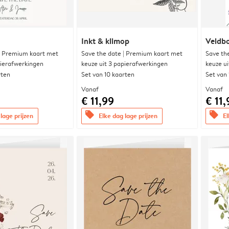
Inkt & klimop
Veldbo
| Premium kaart met
Save the date | Premium kaart met
Save th
pierafwerkingen
keuze uit 3 papierafwerkingen
keuze u
rten
Set van 10 kaarten
Set van
Vanaf
Vanaf
€ 11,99
€ 11,
offers
offers
lage prijzen
Elke dag lage prijzen
El