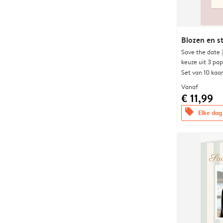
Blozen en s
Save the date 
keuze uit 3 pa
Set van 10 kaa
Vanaf
€ 11,99
offers
Elke dag 