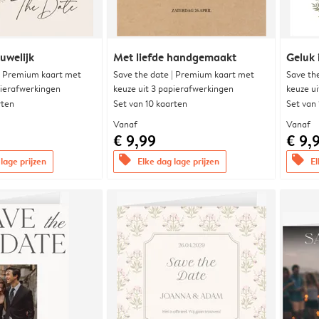
uwelijk
Met liefde handgemaakt
Geluk 
| Premium kaart met
Save the date | Premium kaart met
Save th
pierafwerkingen
keuze uit 3 papierafwerkingen
keuze u
rten
Set van 10 kaarten
Set van
Vanaf
Vanaf
€ 9,99
€ 9,
offers
offers
lage prijzen
Elke dag lage prijzen
El