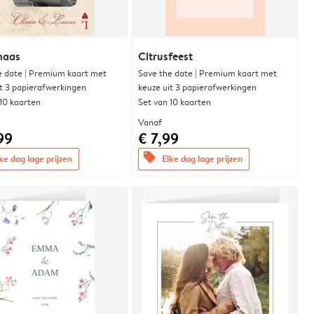
naas
Citrusfeest
e date | Premium kaart met
Save the date | Premium kaart met
it 3 papierafwerkingen
keuze uit 3 papierafwerkingen
 10 kaarten
Set van 10 kaarten
Vanaf
99
€ 7,99
offers
ke dag lage prijzen
Elke dag lage prijzen