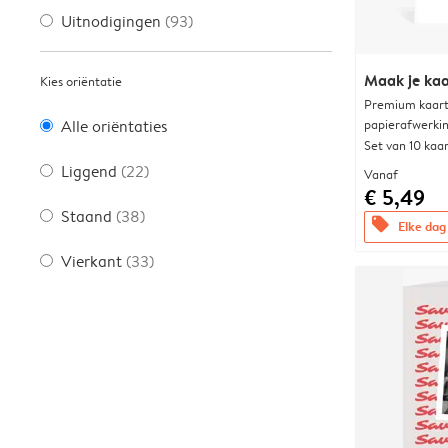
Uitnodigingen
(93)
Maak je kaa
Kies oriëntatie
Premium kaart 
papierafwerki
Alle oriëntaties
Set van 10 kaa
Liggend
(22)
Vanaf
€ 5,49
Staand
(38)
offers
Elke dag 
Vierkant
(33)