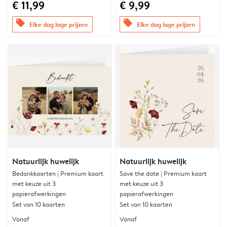
€ 11,99
€ 9,99
offers
offers
Elke dag lage prijzen
Elke dag lage prijzen
Natuurlijk huwelijk
Natuurlijk huwelijk
Bedankkaarten | Premium kaart
Save the date | Premium kaart
met keuze uit 3
met keuze uit 3
papierafwerkingen
papierafwerkingen
Set van 10 kaarten
Set van 10 kaarten
Vanaf
Vanaf