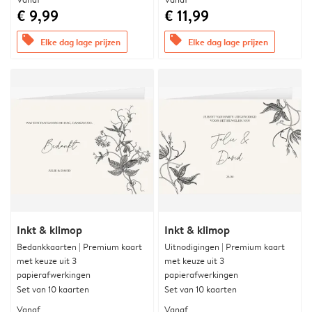
€ 9,99
€ 11,99
offers
offers
Elke dag lage prijzen
Elke dag lage prijzen
Inkt & klimop
Inkt & klimop
Bedankkaarten | Premium kaart
Uitnodigingen | Premium kaart
met keuze uit 3
met keuze uit 3
papierafwerkingen
papierafwerkingen
Set van 10 kaarten
Set van 10 kaarten
Vanaf
Vanaf