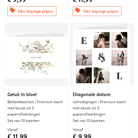
offers
offers
Elke dag lage prijzen
Elke dag lage prijzen
Geluk in bloei
Diagonale datum
Bedankkaarten | Premium kaart
Uitnodigingen | Premium kaart
met keuze uit 3
met keuze uit 3
papierafwerkingen
papierafwerkingen
Set van 10 kaarten
Set van 10 kaarten
Vanaf
Vanaf
€ 11,99
€ 9,99