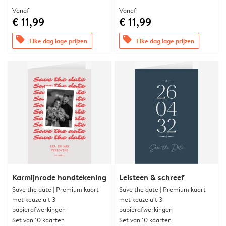
Vanaf
Vanaf
€ 11,99
€ 11,99
offers
offers
Elke dag lage prijzen
Elke dag lage prijzen
Karmijnrode handtekening
Leisteen & schreef
Save the date | Premium kaart
Save the date | Premium kaart
met keuze uit 3
met keuze uit 3
papierafwerkingen
papierafwerkingen
Set van 10 kaarten
Set van 10 kaarten