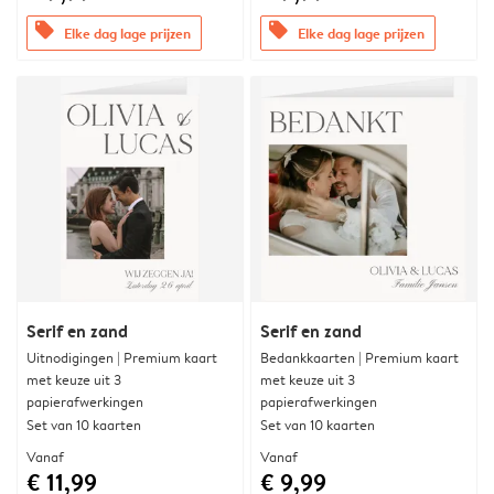
offers
offers
Elke dag lage prijzen
Elke dag lage prijzen
Serif en zand
Serif en zand
Uitnodigingen | Premium kaart
Bedankkaarten | Premium kaart
met keuze uit 3
met keuze uit 3
papierafwerkingen
papierafwerkingen
Set van 10 kaarten
Set van 10 kaarten
Vanaf
Vanaf
€ 11,99
€ 9,99