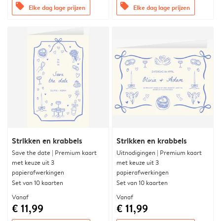
offers
offers
Elke dag lage prijzen
Elke dag lage prijzen
Strikken en krabbels
Strikken en krabbels
Save the date | Premium kaart
Uitnodigingen | Premium kaart
met keuze uit 3
met keuze uit 3
papierafwerkingen
papierafwerkingen
Set van 10 kaarten
Set van 10 kaarten
Vanaf
Vanaf
€ 11,99
€ 11,99