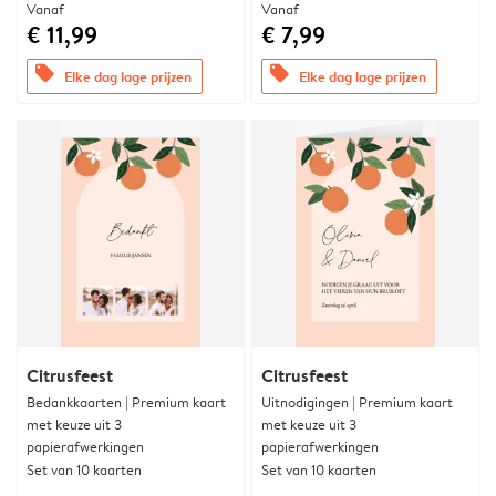
Vanaf
Vanaf
€ 11,99
€ 7,99
offers
offers
Elke dag lage prijzen
Elke dag lage prijzen
Citrusfeest
Citrusfeest
Bedankkaarten | Premium kaart
Uitnodigingen | Premium kaart
met keuze uit 3
met keuze uit 3
papierafwerkingen
papierafwerkingen
Set van 10 kaarten
Set van 10 kaarten