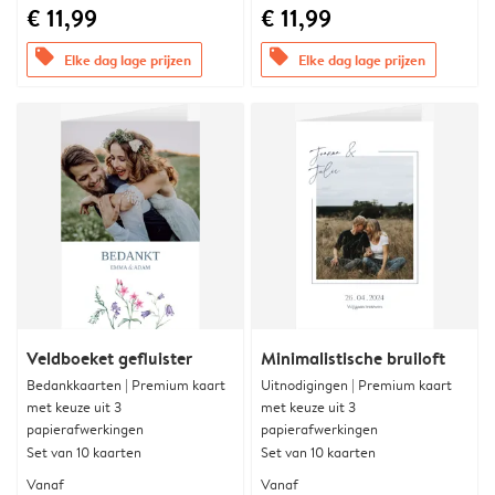
€ 11,99
€ 11,99
offers
offers
Elke dag lage prijzen
Elke dag lage prijzen
Veldboeket gefluister
Minimalistische bruiloft
Bedankkaarten | Premium kaart
Uitnodigingen | Premium kaart
met keuze uit 3
met keuze uit 3
papierafwerkingen
papierafwerkingen
Set van 10 kaarten
Set van 10 kaarten
Vanaf
Vanaf