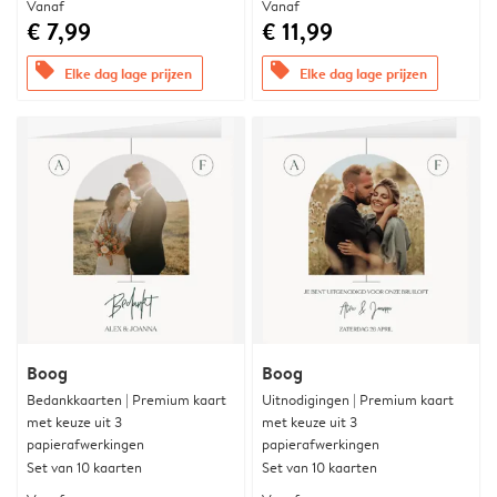
Vanaf
Vanaf
€ 7,99
€ 11,99
offers
offers
Elke dag lage prijzen
Elke dag lage prijzen
Boog
Boog
Bedankkaarten | Premium kaart
Uitnodigingen | Premium kaart
met keuze uit 3
met keuze uit 3
papierafwerkingen
papierafwerkingen
Set van 10 kaarten
Set van 10 kaarten