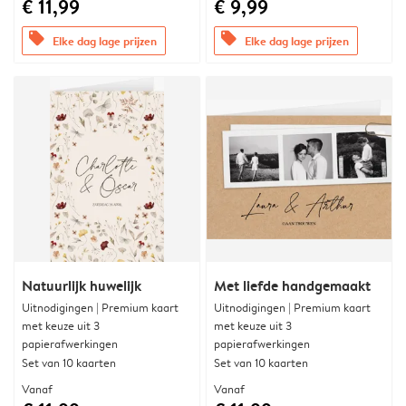
€ 11,99
€ 9,99
offers
offers
Elke dag lage prijzen
Elke dag lage prijzen
Natuurlijk huwelijk
Met liefde handgemaakt
Uitnodigingen | Premium kaart
Uitnodigingen | Premium kaart
met keuze uit 3
met keuze uit 3
papierafwerkingen
papierafwerkingen
Set van 10 kaarten
Set van 10 kaarten
Vanaf
Vanaf