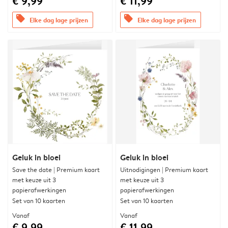
€ 9,99
€ 11,99
offers
offers
Elke dag lage prijzen
Elke dag lage prijzen
Geluk in bloei
Geluk in bloei
Save the date | Premium kaart
Uitnodigingen | Premium kaart
met keuze uit 3
met keuze uit 3
papierafwerkingen
papierafwerkingen
Set van 10 kaarten
Set van 10 kaarten
Vanaf
Vanaf
€ 9,99
€ 11,99