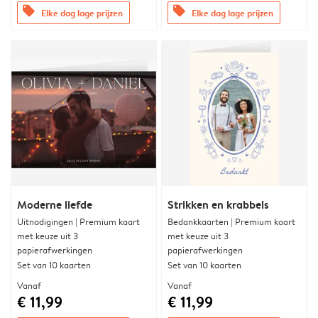
offers
offers
Elke dag lage prijzen
Elke dag lage prijzen
Moderne liefde
Strikken en krabbels
Uitnodigingen | Premium kaart
Bedankkaarten | Premium kaart
met keuze uit 3
met keuze uit 3
papierafwerkingen
papierafwerkingen
Set van 10 kaarten
Set van 10 kaarten
Vanaf
Vanaf
€ 11,99
€ 11,99