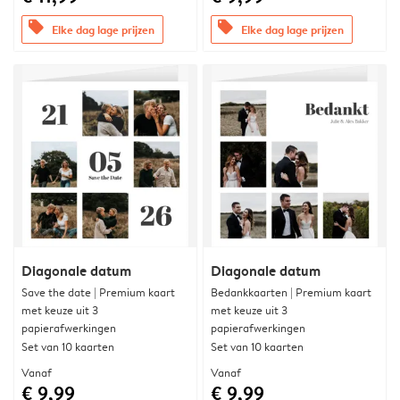
offers
offers
Elke dag lage prijzen
Elke dag lage prijzen
Diagonale datum
Diagonale datum
Save the date | Premium kaart
Bedankkaarten | Premium kaart
met keuze uit 3
met keuze uit 3
papierafwerkingen
papierafwerkingen
Set van 10 kaarten
Set van 10 kaarten
Vanaf
Vanaf
€ 9,99
€ 9,99