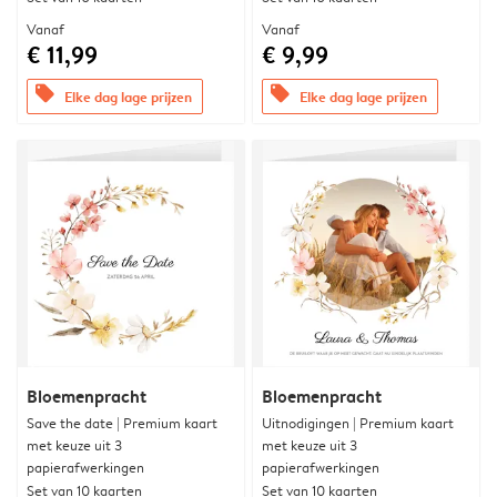
Vanaf
Vanaf
€ 11,99
€ 9,99
offers
offers
Elke dag lage prijzen
Elke dag lage prijzen
Bloemenpracht
Bloemenpracht
Save the date | Premium kaart
Uitnodigingen | Premium kaart
met keuze uit 3
met keuze uit 3
papierafwerkingen
papierafwerkingen
Set van 10 kaarten
Set van 10 kaarten