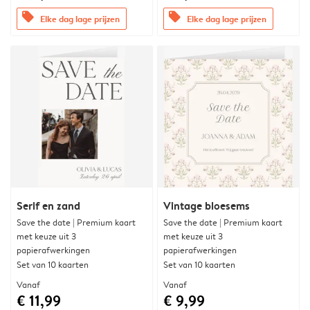
offers
offers
Elke dag lage prijzen
Elke dag lage prijzen
Serif en zand
Vintage bloesems
Save the date | Premium kaart
Save the date | Premium kaart
met keuze uit 3
met keuze uit 3
papierafwerkingen
papierafwerkingen
Set van 10 kaarten
Set van 10 kaarten
Vanaf
Vanaf
€ 11,99
€ 9,99