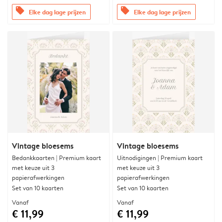
offers
offers
Elke dag lage prijzen
Elke dag lage prijzen
Vintage bloesems
Vintage bloesems
Bedankkaarten | Premium kaart
Uitnodigingen | Premium kaart
met keuze uit 3
met keuze uit 3
papierafwerkingen
papierafwerkingen
Set van 10 kaarten
Set van 10 kaarten
Vanaf
Vanaf
€ 11,99
€ 11,99