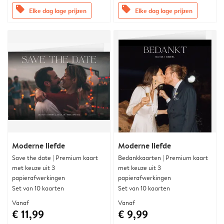
offers
offers
Elke dag lage prijzen
Elke dag lage prijzen
Moderne liefde
Moderne liefde
Save the date | Premium kaart
Bedankkaarten | Premium kaart
met keuze uit 3
met keuze uit 3
papierafwerkingen
papierafwerkingen
Set van 10 kaarten
Set van 10 kaarten
Vanaf
Vanaf
€ 11,99
€ 9,99