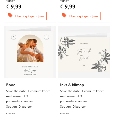
Vanaf
Vanaf
€ 9,99
€ 9,99
offers
offers
Elke dag lage prijzen
Elke dag lage prijzen
Boog
Inkt & klimop
Save the date | Premium kaart
Save the date | Premium kaart
met keuze uit 3
met keuze uit 3
papierafwerkingen
papierafwerkingen
Set van 10 kaarten
Set van 10 kaarten
Vanaf
Vanaf