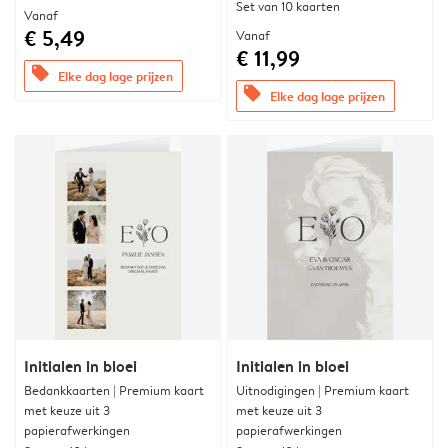
Set van 10 kaarten
Vanaf
€ 5,49
Vanaf
€ 11,99
offers
Elke dag lage prijzen
offers
Elke dag lage prijzen
Initialen in bloei
Initialen in bloei
Bedankkaarten | Premium kaart
Uitnodigingen | Premium kaart
met keuze uit 3
met keuze uit 3
papierafwerkingen
papierafwerkingen