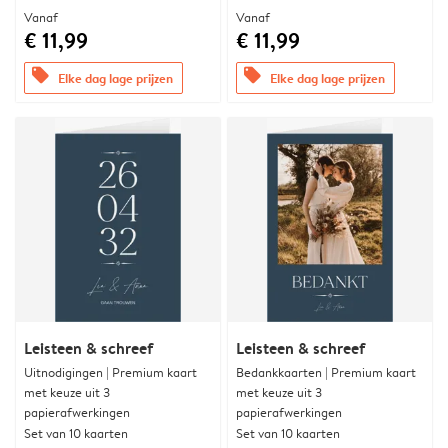
Vanaf
Vanaf
€ 11,99
€ 11,99
offers
offers
Elke dag lage prijzen
Elke dag lage prijzen
Leisteen & schreef
Leisteen & schreef
Uitnodigingen | Premium kaart
Bedankkaarten | Premium kaart
met keuze uit 3
met keuze uit 3
papierafwerkingen
papierafwerkingen
Set van 10 kaarten
Set van 10 kaarten