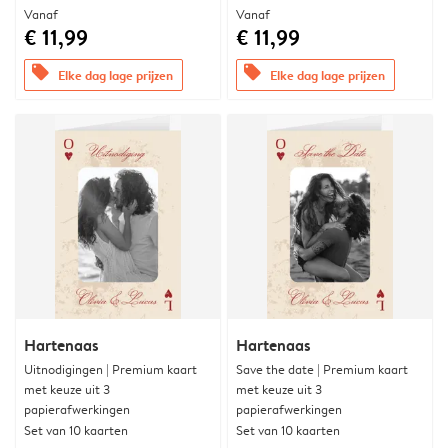
Vanaf
Vanaf
€ 11,99
€ 11,99
offers
offers
Elke dag lage prijzen
Elke dag lage prijzen
Hartenaas
Hartenaas
Uitnodigingen | Premium kaart
Save the date | Premium kaart
met keuze uit 3
met keuze uit 3
papierafwerkingen
papierafwerkingen
Set van 10 kaarten
Set van 10 kaarten