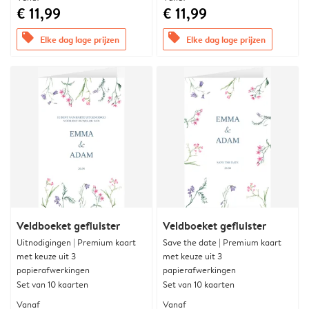
€ 11,99
€ 11,99
offers
offers
Elke dag lage prijzen
Elke dag lage prijzen
Veldboeket gefluister
Veldboeket gefluister
Uitnodigingen | Premium kaart
Save the date | Premium kaart
met keuze uit 3
met keuze uit 3
papierafwerkingen
papierafwerkingen
Set van 10 kaarten
Set van 10 kaarten
Vanaf
Vanaf