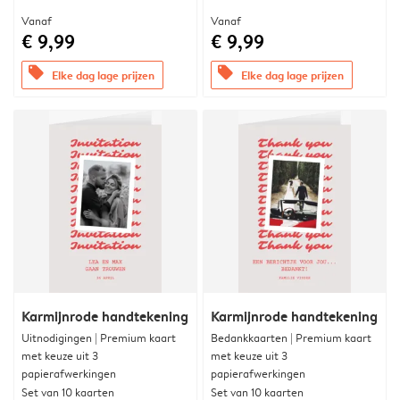
Vanaf
Vanaf
€ 9,99
€ 9,99
offers
offers
Elke dag lage prijzen
Elke dag lage prijzen
Karmijnrode handtekening
Karmijnrode handtekening
Uitnodigingen | Premium kaart
Bedankkaarten | Premium kaart
met keuze uit 3
met keuze uit 3
papierafwerkingen
papierafwerkingen
Set van 10 kaarten
Set van 10 kaarten