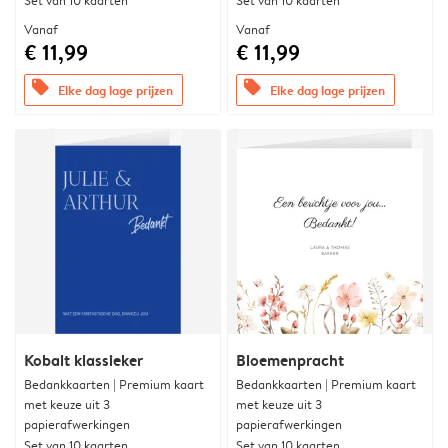
Set van 10 kaarten
Set van 10 kaarten
Vanaf
Vanaf
€ 11,99
€ 11,99
offers
offers
Elke dag lage prijzen
Elke dag lage prijzen
Kobalt klassieker
Bloemenpracht
Bedankkaarten | Premium kaart
Bedankkaarten | Premium kaart
met keuze uit 3
met keuze uit 3
papierafwerkingen
papierafwerkingen
Set van 10 kaarten
Set van 10 kaarten