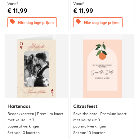
Vanaf
Vanaf
€ 11,99
€ 11,99
offers
offers
Elke dag lage prijzen
Elke dag lage prijzen
Hartenaas
Citrusfeest
Bedankkaarten | Premium kaart
Save the date | Premium kaart
met keuze uit 3
met keuze uit 3
papierafwerkingen
papierafwerkingen
Set van 10 kaarten
Set van 10 kaarten