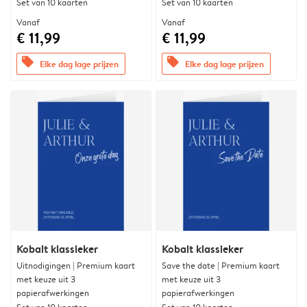
Set van 10 kaarten
Set van 10 kaarten
Vanaf
Vanaf
€ 11,99
€ 11,99
offers
offers
Elke dag lage prijzen
Elke dag lage prijzen
Kobalt klassieker
Kobalt klassieker
Uitnodigingen | Premium kaart
Save the date | Premium kaart
met keuze uit 3
met keuze uit 3
papierafwerkingen
papierafwerkingen