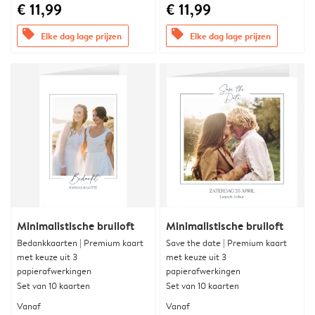
€ 11,99
€ 11,99
offers
offers
Elke dag lage prijzen
Elke dag lage prijzen
Minimalistische bruiloft
Minimalistische bruiloft
Bedankkaarten | Premium kaart
Save the date | Premium kaart
met keuze uit 3
met keuze uit 3
papierafwerkingen
papierafwerkingen
Set van 10 kaarten
Set van 10 kaarten
Vanaf
Vanaf