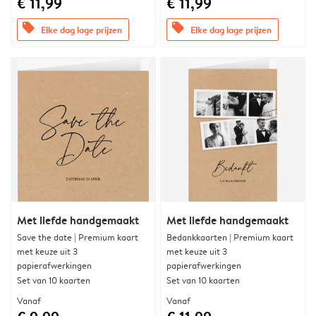
€ 11,99
€ 11,99
offers
offers
Elke dag lage prijzen
Elke dag lage prijzen
Met liefde handgemaakt
Met liefde handgemaakt
Save the date | Premium kaart
Bedankkaarten | Premium kaart
met keuze uit 3
met keuze uit 3
papierafwerkingen
papierafwerkingen
Set van 10 kaarten
Set van 10 kaarten
Vanaf
Vanaf