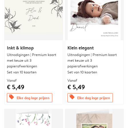
Inkt & klimop
Klein elegant
Uitnodigingen | Premium kaart
Uitnodigingen | Premium kaart
met keuze uit 3
met keuze uit 3
papierafwerkingen
papierafwerkingen
Set van 10 kaarten
Set van 10 kaarten
Vanaf
Vanaf
€ 5,49
€ 5,49
offers
offers
Elke dag lage prijzen
Elke dag lage prijzen