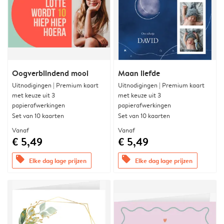
Oogverblindend mooi
Maan liefde
Uitnodigingen | Premium kaart
Uitnodigingen | Premium kaart
met keuze uit 3
met keuze uit 3
papierafwerkingen
papierafwerkingen
Set van 10 kaarten
Set van 10 kaarten
Vanaf
Vanaf
€ 5,49
€ 5,49
offers
offers
Elke dag lage prijzen
Elke dag lage prijzen