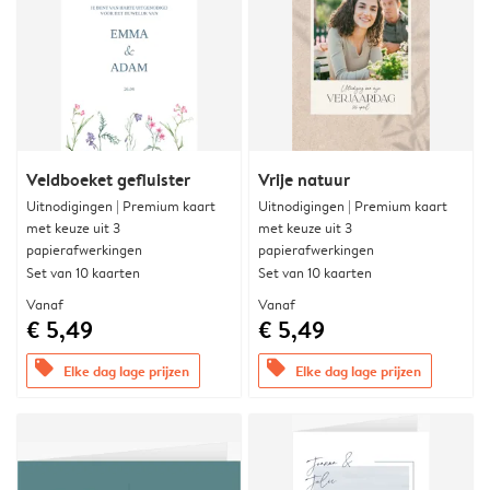
Veldboeket gefluister
Vrije natuur
Uitnodigingen | Premium kaart
Uitnodigingen | Premium kaart
met keuze uit 3
met keuze uit 3
papierafwerkingen
papierafwerkingen
Set van 10 kaarten
Set van 10 kaarten
Vanaf
Vanaf
€ 5,49
€ 5,49
offers
offers
Elke dag lage prijzen
Elke dag lage prijzen