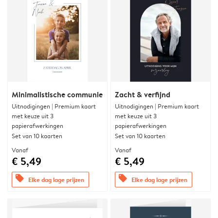
Minimalistische communie
Zacht & verfijnd
Uitnodigingen | Premium kaart
Uitnodigingen | Premium kaart
met keuze uit 3
met keuze uit 3
papierafwerkingen
papierafwerkingen
Set van 10 kaarten
Set van 10 kaarten
Vanaf
Vanaf
€ 5,49
€ 5,49
offers
offers
Elke dag lage prijzen
Elke dag lage prijzen