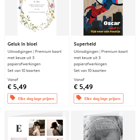
Geluk in bloei
Superheld
Uitnodigingen | Premium kaart
Uitnodigingen | Premium kaart
met keuze uit 3
met keuze uit 3
papierafwerkingen
papierafwerkingen
Set van 10 kaarten
Set van 10 kaarten
Vanaf
Vanaf
€ 5,49
€ 5,49
offers
offers
Elke dag lage prijzen
Elke dag lage prijzen