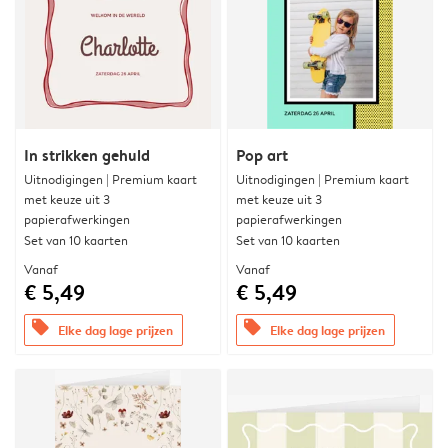
In strikken gehuld
Pop art
Uitnodigingen | Premium kaart
Uitnodigingen | Premium kaart
met keuze uit 3
met keuze uit 3
papierafwerkingen
papierafwerkingen
Set van 10 kaarten
Set van 10 kaarten
Vanaf
Vanaf
€ 5,49
€ 5,49
offers
offers
Elke dag lage prijzen
Elke dag lage prijzen