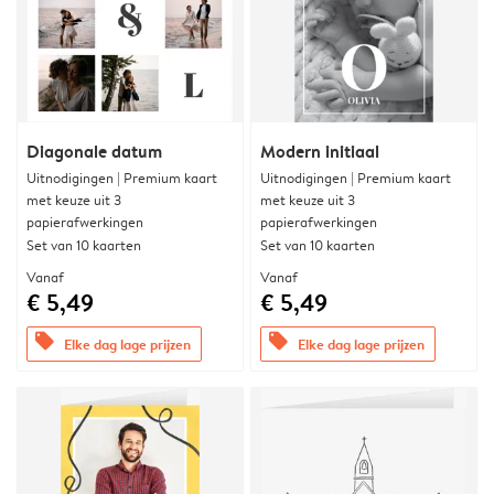
Diagonale datum
Modern initiaal
Uitnodigingen | Premium kaart
Uitnodigingen | Premium kaart
met keuze uit 3
met keuze uit 3
papierafwerkingen
papierafwerkingen
Set van 10 kaarten
Set van 10 kaarten
Vanaf
Vanaf
€ 5,49
€ 5,49
offers
offers
Elke dag lage prijzen
Elke dag lage prijzen