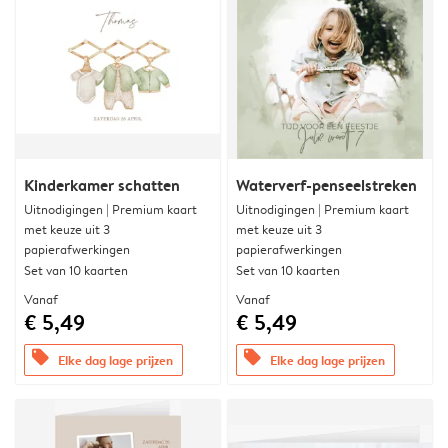
Kinderkamer schatten
Waterverf-penseelstreken
Uitnodigingen | Premium kaart
Uitnodigingen | Premium kaart
met keuze uit 3
met keuze uit 3
papierafwerkingen
papierafwerkingen
Set van 10 kaarten
Set van 10 kaarten
Vanaf
Vanaf
€ 5,49
€ 5,49
offers
offers
Elke dag lage prijzen
Elke dag lage prijzen