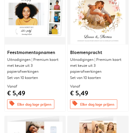
Feestmomentopnamen
Bloemenpracht
Uitnodigingen | Premium kaart
Uitnodigingen | Premium kaart
met keuze uit 3
met keuze uit 3
papierafwerkingen
papierafwerkingen
Set van 10 kaarten
Set van 10 kaarten
Vanaf
Vanaf
€ 5,49
€ 5,49
offers
offers
Elke dag lage prijzen
Elke dag lage prijzen