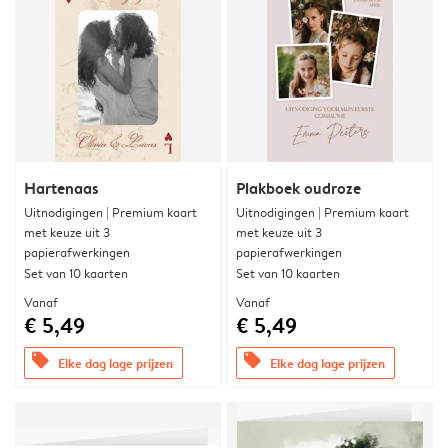
Hartenaas
Plakboek oudroze
Uitnodigingen | Premium kaart
Uitnodigingen | Premium kaart
met keuze uit 3
met keuze uit 3
papierafwerkingen
papierafwerkingen
Set van 10 kaarten
Set van 10 kaarten
Vanaf
Vanaf
€ 5,49
€ 5,49
offers
offers
Elke dag lage prijzen
Elke dag lage prijzen