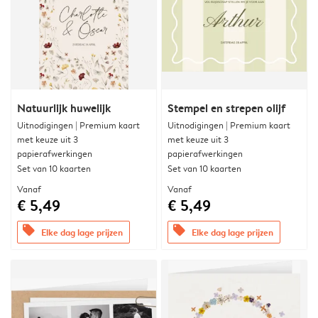
Natuurlijk huwelijk
Stempel en strepen olijf
Uitnodigingen | Premium kaart
Uitnodigingen | Premium kaart
met keuze uit 3
met keuze uit 3
papierafwerkingen
papierafwerkingen
Set van 10 kaarten
Set van 10 kaarten
Vanaf
Vanaf
€ 5,49
€ 5,49
offers
offers
Elke dag lage prijzen
Elke dag lage prijzen