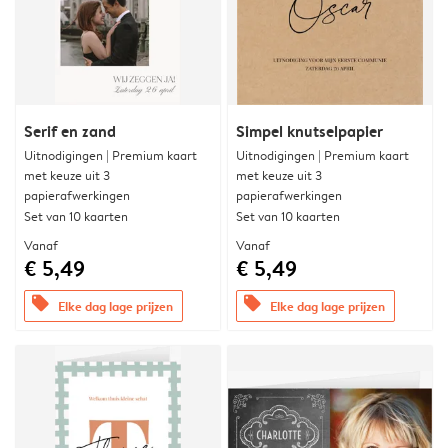
Serif en zand
Simpel knutselpapier
Uitnodigingen | Premium kaart
Uitnodigingen | Premium kaart
met keuze uit 3
met keuze uit 3
papierafwerkingen
papierafwerkingen
Set van 10 kaarten
Set van 10 kaarten
Vanaf
Vanaf
€ 5,49
€ 5,49
offers
offers
Elke dag lage prijzen
Elke dag lage prijzen