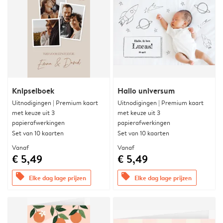
Knipselboek
Hallo universum
Uitnodigingen | Premium kaart
Uitnodigingen | Premium kaart
met keuze uit 3
met keuze uit 3
papierafwerkingen
papierafwerkingen
Set van 10 kaarten
Set van 10 kaarten
Vanaf
Vanaf
€ 5,49
€ 5,49
offers
offers
Elke dag lage prijzen
Elke dag lage prijzen