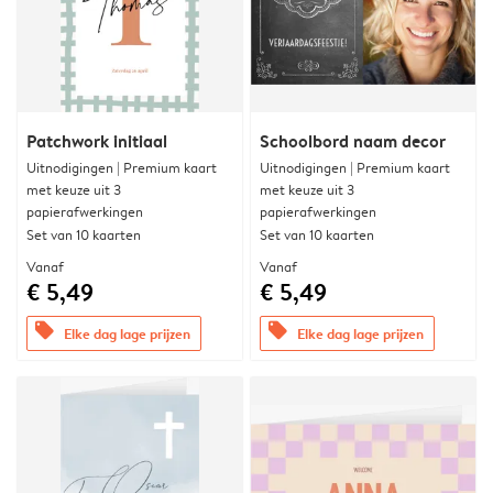
Patchwork initiaal
Schoolbord naam decor
Uitnodigingen | Premium kaart
Uitnodigingen | Premium kaart
met keuze uit 3
met keuze uit 3
papierafwerkingen
papierafwerkingen
Set van 10 kaarten
Set van 10 kaarten
Vanaf
Vanaf
€ 5,49
€ 5,49
offers
offers
Elke dag lage prijzen
Elke dag lage prijzen