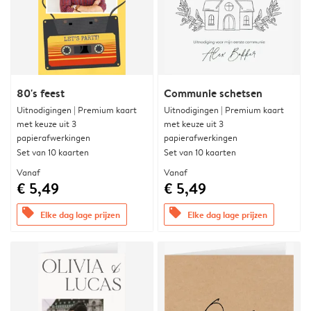
80's feest
Communie schetsen
Uitnodigingen | Premium kaart
Uitnodigingen | Premium kaart
met keuze uit 3
met keuze uit 3
papierafwerkingen
papierafwerkingen
Set van 10 kaarten
Set van 10 kaarten
Vanaf
Vanaf
€ 5,49
€ 5,49
offers
offers
Elke dag lage prijzen
Elke dag lage prijzen