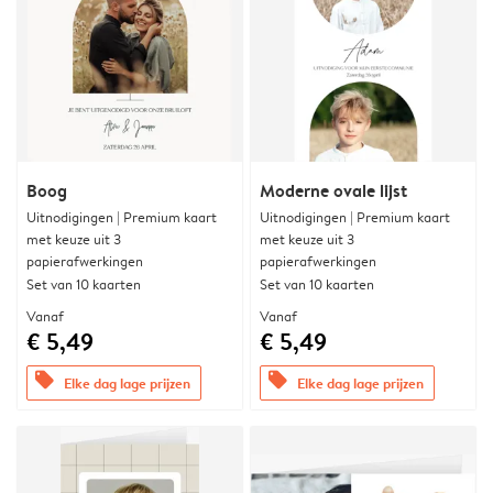
Boog
Moderne ovale lijst
Uitnodigingen | Premium kaart
Uitnodigingen | Premium kaart
met keuze uit 3
met keuze uit 3
papierafwerkingen
papierafwerkingen
Set van 10 kaarten
Set van 10 kaarten
Vanaf
Vanaf
€ 5,49
€ 5,49
offers
offers
Elke dag lage prijzen
Elke dag lage prijzen