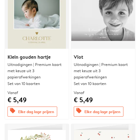
Klein gouden hartje
Vlot
Uitnodigingen | Premium kaart
Uitnodigingen | Premium kaart
met keuze uit 3
met keuze uit 3
papierafwerkingen
papierafwerkingen
Set van 10 kaarten
Set van 10 kaarten
Vanaf
Vanaf
€ 5,49
€ 5,49
offers
offers
Elke dag lage prijzen
Elke dag lage prijzen