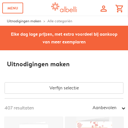
profile
shopping_cart
MENU
Uitnodigingen maken
Alle categoriën
Elke dag lage prijzen, met extra voordeel bij aankoop
van meer exemplaren
Uitnodigingen maken
Verfijn selectie
Aanbevolen
407
resultaten
arrow_right