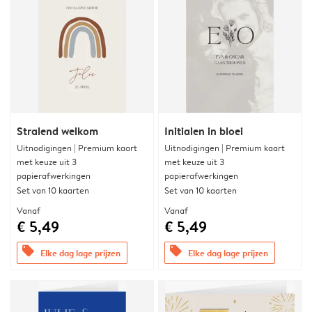
Stralend welkom
Initialen in bloei
Uitnodigingen | Premium kaart
Uitnodigingen | Premium kaart
met keuze uit 3
met keuze uit 3
papierafwerkingen
papierafwerkingen
Set van 10 kaarten
Set van 10 kaarten
Vanaf
Vanaf
€ 5,49
€ 5,49
offers
offers
Elke dag lage prijzen
Elke dag lage prijzen