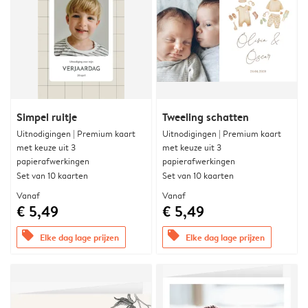
Simpel ruitje
Tweeling schatten
Uitnodigingen | Premium kaart
Uitnodigingen | Premium kaart
met keuze uit 3
met keuze uit 3
papierafwerkingen
papierafwerkingen
Set van 10 kaarten
Set van 10 kaarten
Vanaf
Vanaf
€ 5,49
€ 5,49
offers
offers
Elke dag lage prijzen
Elke dag lage prijzen