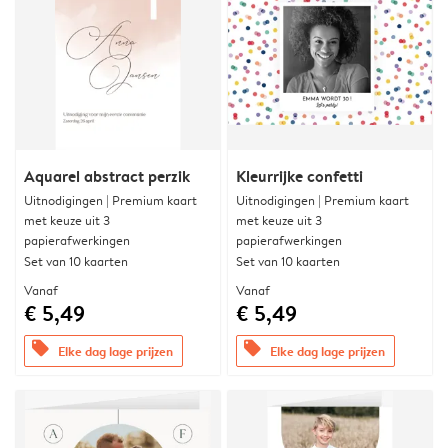
Aquarel abstract perzik
Kleurrijke confetti
Uitnodigingen | Premium kaart
Uitnodigingen | Premium kaart
met keuze uit 3
met keuze uit 3
papierafwerkingen
papierafwerkingen
Set van 10 kaarten
Set van 10 kaarten
Vanaf
Vanaf
€ 5,49
€ 5,49
offers
offers
Elke dag lage prijzen
Elke dag lage prijzen