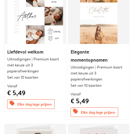
Liefdevol welkom
Elegante
Uitnodigingen | Premium kaart
momentopnamen
met keuze uit 3
Uitnodigingen | Premium kaart
papierafwerkingen
met keuze uit 3
Set van 10 kaarten
papierafwerkingen
Set van 10 kaarten
Vanaf
€ 5,49
Vanaf
€ 5,49
offers
Elke dag lage prijzen
offers
Elke dag lage prijzen