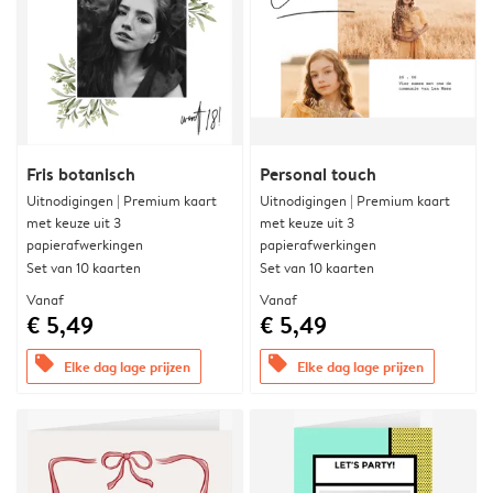
Fris botanisch
Personal touch
Uitnodigingen | Premium kaart
Uitnodigingen | Premium kaart
met keuze uit 3
met keuze uit 3
papierafwerkingen
papierafwerkingen
Set van 10 kaarten
Set van 10 kaarten
Vanaf
Vanaf
€ 5,49
€ 5,49
offers
offers
Elke dag lage prijzen
Elke dag lage prijzen