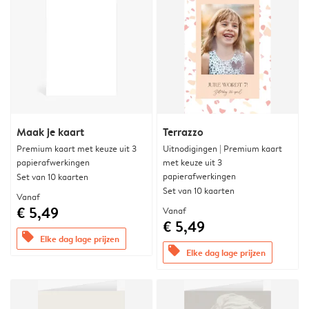
Maak je kaart
Terrazzo
Premium kaart met keuze uit 3
Uitnodigingen | Premium kaart
papierafwerkingen
met keuze uit 3
papierafwerkingen
Set van 10 kaarten
Set van 10 kaarten
Vanaf
€ 5,49
Vanaf
€ 5,49
offers
Elke dag lage prijzen
offers
Elke dag lage prijzen