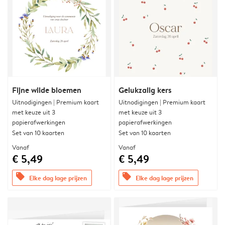
Fijne wilde bloemen
Gelukzalig kers
Uitnodigingen | Premium kaart
Uitnodigingen | Premium kaart
met keuze uit 3
met keuze uit 3
papierafwerkingen
papierafwerkingen
Set van 10 kaarten
Set van 10 kaarten
Vanaf
Vanaf
€ 5,49
€ 5,49
offers
offers
Elke dag lage prijzen
Elke dag lage prijzen