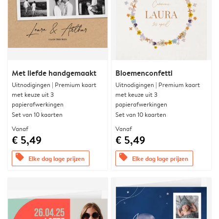
Met liefde handgemaakt
Bloemenconfetti
Uitnodigingen | Premium kaart
Uitnodigingen | Premium kaart
met keuze uit 3
met keuze uit 3
papierafwerkingen
papierafwerkingen
Set van 10 kaarten
Set van 10 kaarten
Vanaf
Vanaf
€ 5,49
€ 5,49
offers
offers
Elke dag lage prijzen
Elke dag lage prijzen