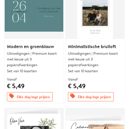
Modern en groenblauw
Minimalistische bruiloft
Uitnodigingen | Premium kaart
Uitnodigingen | Premium kaart
met keuze uit 3
met keuze uit 3
papierafwerkingen
papierafwerkingen
Set van 10 kaarten
Set van 10 kaarten
Vanaf
Vanaf
€ 5,49
€ 5,49
offers
offers
Elke dag lage prijzen
Elke dag lage prijzen