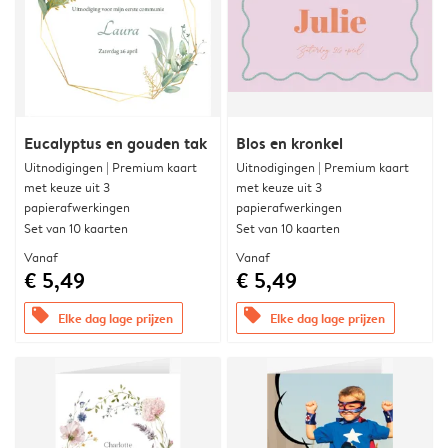
Eucalyptus en gouden tak
Blos en kronkel
Uitnodigingen | Premium kaart
Uitnodigingen | Premium kaart
met keuze uit 3
met keuze uit 3
papierafwerkingen
papierafwerkingen
Set van 10 kaarten
Set van 10 kaarten
Vanaf
Vanaf
€ 5,49
€ 5,49
offers
offers
Elke dag lage prijzen
Elke dag lage prijzen