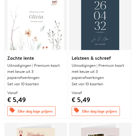
Zachte lente
Leisteen & schreef
Uitnodigingen | Premium kaart
Uitnodigingen | Premium kaart
met keuze uit 3
met keuze uit 3
papierafwerkingen
papierafwerkingen
Set van 10 kaarten
Set van 10 kaarten
Vanaf
Vanaf
€ 5,49
€ 5,49
offers
offers
Elke dag lage prijzen
Elke dag lage prijzen