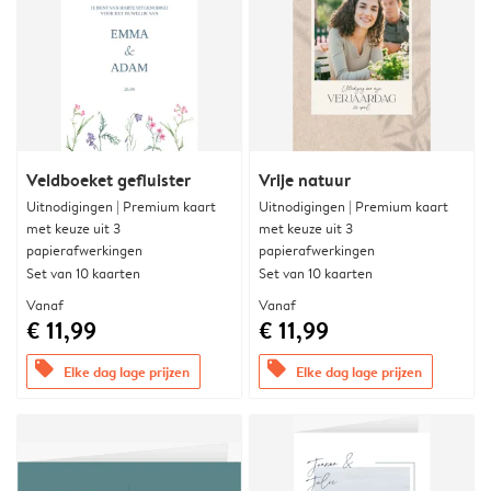
Veldboeket gefluister
Vrije natuur
Uitnodigingen | Premium kaart
Uitnodigingen | Premium kaart
met keuze uit 3
met keuze uit 3
papierafwerkingen
papierafwerkingen
Set van 10 kaarten
Set van 10 kaarten
Vanaf
Vanaf
€ 11,99
€ 11,99
offers
offers
Elke dag lage prijzen
Elke dag lage prijzen