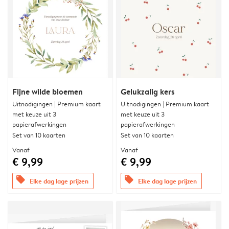
Fijne wilde bloemen
Gelukzalig kers
Uitnodigingen | Premium kaart
Uitnodigingen | Premium kaart
met keuze uit 3
met keuze uit 3
papierafwerkingen
papierafwerkingen
Set van 10 kaarten
Set van 10 kaarten
Vanaf
Vanaf
€ 9,99
€ 9,99
offers
offers
Elke dag lage prijzen
Elke dag lage prijzen