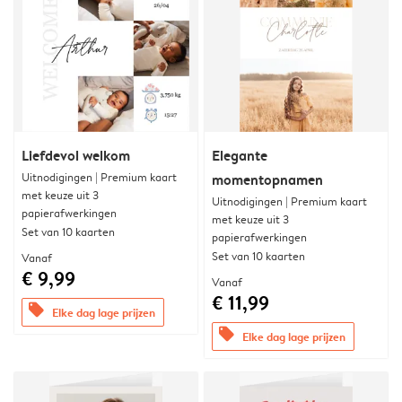
Liefdevol welkom
Elegante
Uitnodigingen | Premium kaart
momentopnamen
met keuze uit 3
Uitnodigingen | Premium kaart
papierafwerkingen
met keuze uit 3
Set van 10 kaarten
papierafwerkingen
Set van 10 kaarten
Vanaf
€ 9,99
Vanaf
€ 11,99
offers
Elke dag lage prijzen
offers
Elke dag lage prijzen