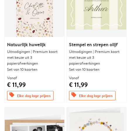
Natuurlijk huwelijk
Stempel en strepen olijf
Uitnodigingen | Premium kaart
Uitnodigingen | Premium kaart
met keuze uit 3
met keuze uit 3
papierafwerkingen
papierafwerkingen
Set van 10 kaarten
Set van 10 kaarten
Vanaf
Vanaf
€ 11,99
€ 11,99
offers
offers
Elke dag lage prijzen
Elke dag lage prijzen