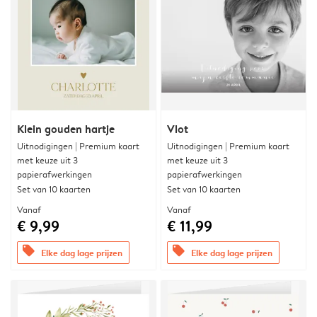
Klein gouden hartje
Vlot
Uitnodigingen | Premium kaart
Uitnodigingen | Premium kaart
met keuze uit 3
met keuze uit 3
papierafwerkingen
papierafwerkingen
Set van 10 kaarten
Set van 10 kaarten
Vanaf
Vanaf
€ 9,99
€ 11,99
offers
offers
Elke dag lage prijzen
Elke dag lage prijzen