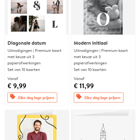
Diagonale datum
Modern initiaal
Uitnodigingen | Premium kaart
Uitnodigingen | Premium kaart
met keuze uit 3
met keuze uit 3
papierafwerkingen
papierafwerkingen
Set van 10 kaarten
Set van 10 kaarten
Vanaf
Vanaf
€ 9,99
€ 11,99
offers
offers
Elke dag lage prijzen
Elke dag lage prijzen