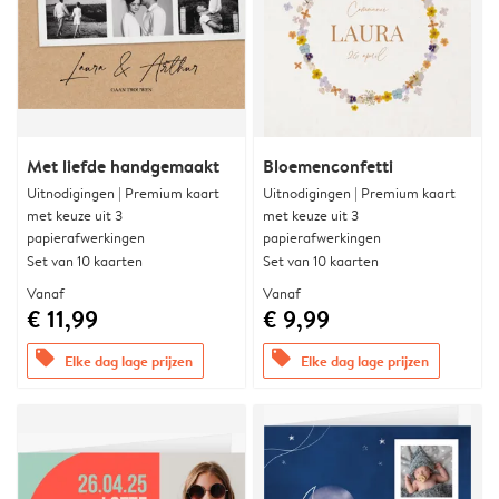
Met liefde handgemaakt
Bloemenconfetti
Uitnodigingen | Premium kaart
Uitnodigingen | Premium kaart
met keuze uit 3
met keuze uit 3
papierafwerkingen
papierafwerkingen
Set van 10 kaarten
Set van 10 kaarten
Vanaf
Vanaf
€ 11,99
€ 9,99
offers
offers
Elke dag lage prijzen
Elke dag lage prijzen