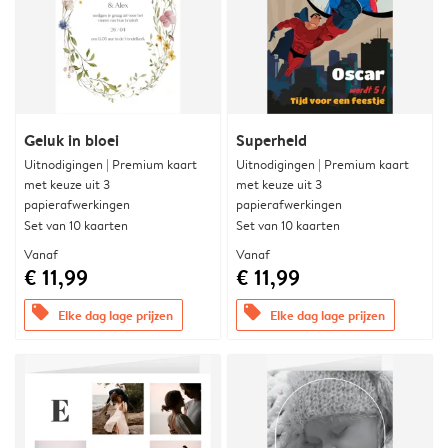
Geluk in bloei
Superheld
Uitnodigingen | Premium kaart
Uitnodigingen | Premium kaart
met keuze uit 3
met keuze uit 3
papierafwerkingen
papierafwerkingen
Set van 10 kaarten
Set van 10 kaarten
Vanaf
Vanaf
€ 11,99
€ 11,99
offers
offers
Elke dag lage prijzen
Elke dag lage prijzen