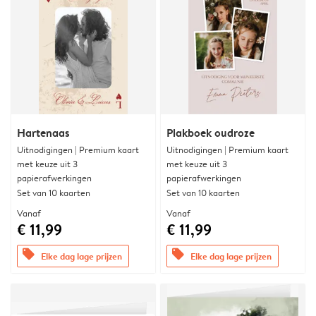
Hartenaas
Plakboek oudroze
Uitnodigingen | Premium kaart
Uitnodigingen | Premium kaart
met keuze uit 3
met keuze uit 3
papierafwerkingen
papierafwerkingen
Set van 10 kaarten
Set van 10 kaarten
Vanaf
Vanaf
€ 11,99
€ 11,99
offers
offers
Elke dag lage prijzen
Elke dag lage prijzen