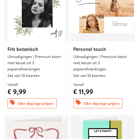
Fris botanisch
Personal touch
Uitnodigingen | Premium kaart
Uitnodigingen | Premium kaart
met keuze uit 3
met keuze uit 3
papierafwerkingen
papierafwerkingen
Set van 10 kaarten
Set van 10 kaarten
Vanaf
Vanaf
€ 9,99
€ 11,99
offers
offers
Elke dag lage prijzen
Elke dag lage prijzen