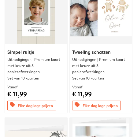
Simpel ruitje
Tweeling schatten
Uitnodigingen | Premium kaart
Uitnodigingen | Premium kaart
met keuze uit 3
met keuze uit 3
papierafwerkingen
papierafwerkingen
Set van 10 kaarten
Set van 10 kaarten
Vanaf
Vanaf
€ 11,99
€ 11,99
offers
offers
Elke dag lage prijzen
Elke dag lage prijzen