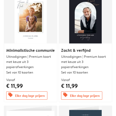
Minimalistische communie
Zacht & verfijnd
Uitnodigingen | Premium kaart
Uitnodigingen | Premium kaart
met keuze uit 3
met keuze uit 3
papierafwerkingen
papierafwerkingen
Set van 10 kaarten
Set van 10 kaarten
Vanaf
Vanaf
€ 11,99
€ 11,99
offers
offers
Elke dag lage prijzen
Elke dag lage prijzen