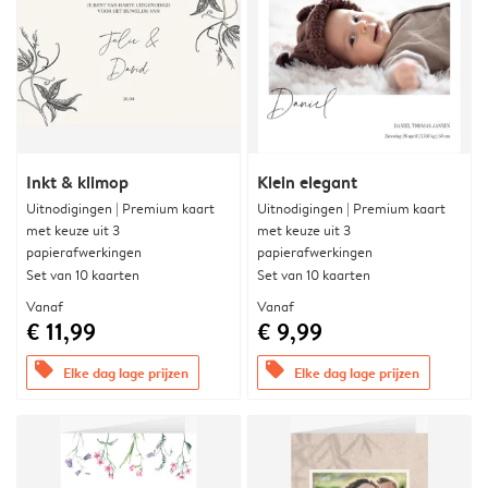
Inkt & klimop
Klein elegant
Uitnodigingen | Premium kaart
Uitnodigingen | Premium kaart
met keuze uit 3
met keuze uit 3
papierafwerkingen
papierafwerkingen
Set van 10 kaarten
Set van 10 kaarten
Vanaf
Vanaf
€ 11,99
€ 9,99
offers
offers
Elke dag lage prijzen
Elke dag lage prijzen