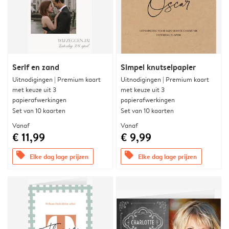
Serif en zand
Simpel knutselpapier
Uitnodigingen | Premium kaart
Uitnodigingen | Premium kaart
met keuze uit 3
met keuze uit 3
papierafwerkingen
papierafwerkingen
Set van 10 kaarten
Set van 10 kaarten
Vanaf
Vanaf
€ 11,99
€ 9,99
offers
offers
Elke dag lage prijzen
Elke dag lage prijzen