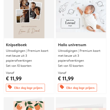
Knipselboek
Hallo universum
Uitnodigingen | Premium kaart
Uitnodigingen | Premium kaart
met keuze uit 3
met keuze uit 3
papierafwerkingen
papierafwerkingen
Set van 10 kaarten
Set van 10 kaarten
Vanaf
Vanaf
€ 11,99
€ 11,99
offers
offers
Elke dag lage prijzen
Elke dag lage prijzen