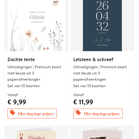
Zachte lente
Leisteen & schreef
Uitnodigingen | Premium kaart
Uitnodigingen | Premium kaart
met keuze uit 3
met keuze uit 3
papierafwerkingen
papierafwerkingen
Set van 10 kaarten
Set van 10 kaarten
Vanaf
Vanaf
€ 9,99
€ 11,99
offers
offers
Elke dag lage prijzen
Elke dag lage prijzen