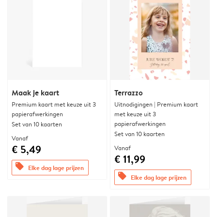
Maak je kaart
Terrazzo
Premium kaart met keuze uit 3
Uitnodigingen | Premium kaart
papierafwerkingen
met keuze uit 3
papierafwerkingen
Set van 10 kaarten
Set van 10 kaarten
Vanaf
€ 5,49
Vanaf
€ 11,99
offers
Elke dag lage prijzen
offers
Elke dag lage prijzen