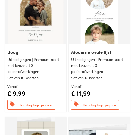
Boog
Moderne ovale lijst
Uitnodigingen | Premium kaart
Uitnodigingen | Premium kaart
met keuze uit 3
met keuze uit 3
papierafwerkingen
papierafwerkingen
Set van 10 kaarten
Set van 10 kaarten
Vanaf
Vanaf
€ 9,99
€ 11,99
offers
offers
Elke dag lage prijzen
Elke dag lage prijzen