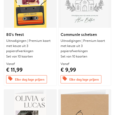
80's feest
Communie schetsen
Uitnodigingen | Premium kaart
Uitnodigingen | Premium kaart
met keuze uit 3
met keuze uit 3
papierafwerkingen
papierafwerkingen
Set van 10 kaarten
Set van 10 kaarten
Vanaf
Vanaf
€ 11,99
€ 9,99
offers
offers
Elke dag lage prijzen
Elke dag lage prijzen