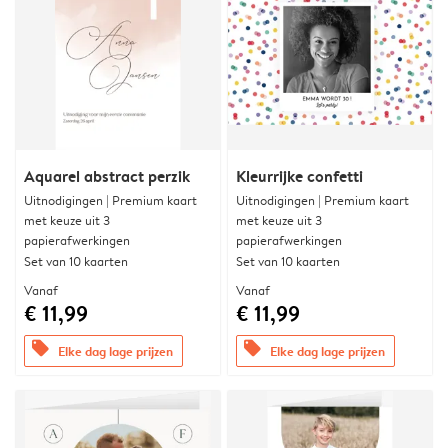
Aquarel abstract perzik
Kleurrijke confetti
Uitnodigingen | Premium kaart
Uitnodigingen | Premium kaart
met keuze uit 3
met keuze uit 3
papierafwerkingen
papierafwerkingen
Set van 10 kaarten
Set van 10 kaarten
Vanaf
Vanaf
€ 11,99
€ 11,99
offers
offers
Elke dag lage prijzen
Elke dag lage prijzen