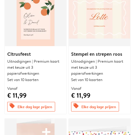
Citrusfeest
Stempel en strepen roos
Uitnodigingen | Premium kaart
Uitnodigingen | Premium kaart
met keuze uit 3
met keuze uit 3
papierafwerkingen
papierafwerkingen
Set van 10 kaarten
Set van 10 kaarten
Vanaf
Vanaf
€ 11,99
€ 11,99
offers
offers
Elke dag lage prijzen
Elke dag lage prijzen