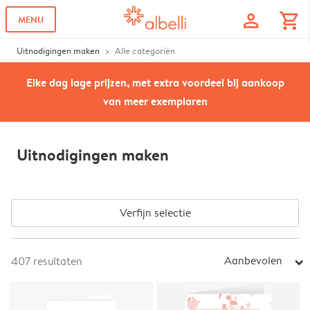
profile
shopping_cart
MENU
Uitnodigingen maken
Alle categoriën
Elke dag lage prijzen, met extra voordeel bij aankoop
van meer exemplaren
Uitnodigingen maken
Verfijn selectie
Aanbevolen
407
resultaten
arrow_right