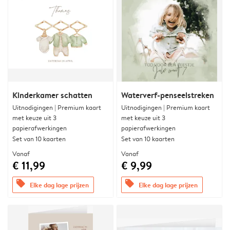
Kinderkamer schatten
Waterverf-penseelstreken
Uitnodigingen | Premium kaart
Uitnodigingen | Premium kaart
met keuze uit 3
met keuze uit 3
papierafwerkingen
papierafwerkingen
Set van 10 kaarten
Set van 10 kaarten
Vanaf
Vanaf
€ 11,99
€ 9,99
offers
offers
Elke dag lage prijzen
Elke dag lage prijzen