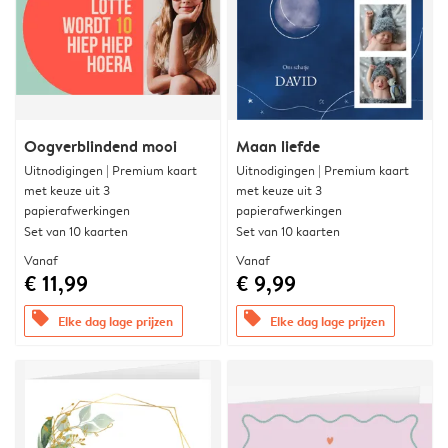
Oogverblindend mooi
Maan liefde
Uitnodigingen | Premium kaart
Uitnodigingen | Premium kaart
met keuze uit 3
met keuze uit 3
papierafwerkingen
papierafwerkingen
Set van 10 kaarten
Set van 10 kaarten
Vanaf
Vanaf
€ 11,99
€ 9,99
offers
offers
Elke dag lage prijzen
Elke dag lage prijzen