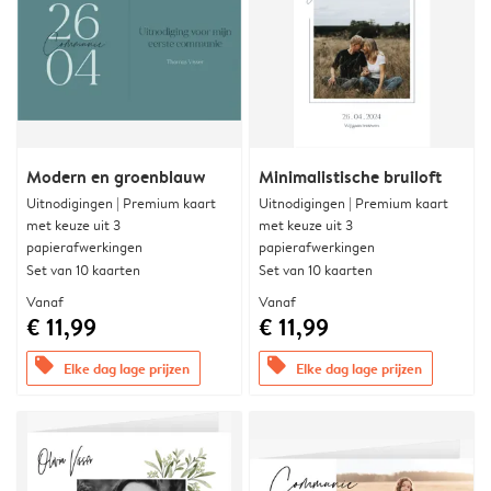
Modern en groenblauw
Minimalistische bruiloft
Uitnodigingen | Premium kaart
Uitnodigingen | Premium kaart
met keuze uit 3
met keuze uit 3
papierafwerkingen
papierafwerkingen
Set van 10 kaarten
Set van 10 kaarten
Vanaf
Vanaf
€ 11,99
€ 11,99
offers
offers
Elke dag lage prijzen
Elke dag lage prijzen