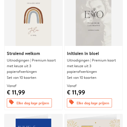
Stralend welkom
Initialen in bloei
Uitnodigingen | Premium kaart
Uitnodigingen | Premium kaart
met keuze uit 3
met keuze uit 3
papierafwerkingen
papierafwerkingen
Set van 10 kaarten
Set van 10 kaarten
Vanaf
Vanaf
€ 11,99
€ 11,99
offers
offers
Elke dag lage prijzen
Elke dag lage prijzen