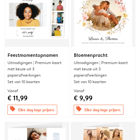
Feestmomentopnamen
Bloemenpracht
Uitnodigingen | Premium kaart
Uitnodigingen | Premium kaart
met keuze uit 3
met keuze uit 3
papierafwerkingen
papierafwerkingen
Set van 10 kaarten
Set van 10 kaarten
Vanaf
Vanaf
€ 11,99
€ 9,99
offers
offers
Elke dag lage prijzen
Elke dag lage prijzen