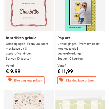
In strikken gehuld
Pop art
Uitnodigingen | Premium kaart
Uitnodigingen | Premium kaart
met keuze uit 3
met keuze uit 3
papierafwerkingen
papierafwerkingen
Set van 10 kaarten
Set van 10 kaarten
Vanaf
Vanaf
€ 9,99
€ 11,99
offers
offers
Elke dag lage prijzen
Elke dag lage prijzen