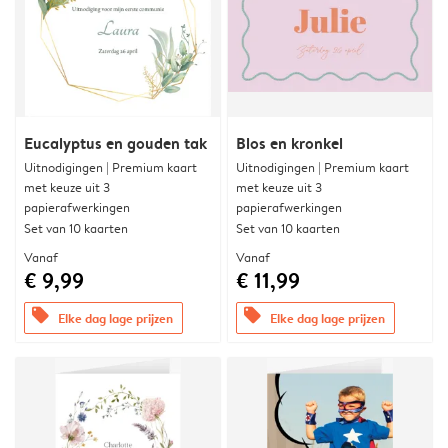
Eucalyptus en gouden tak
Blos en kronkel
Uitnodigingen | Premium kaart
Uitnodigingen | Premium kaart
met keuze uit 3
met keuze uit 3
papierafwerkingen
papierafwerkingen
Set van 10 kaarten
Set van 10 kaarten
Vanaf
Vanaf
€ 9,99
€ 11,99
offers
offers
Elke dag lage prijzen
Elke dag lage prijzen