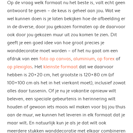
Op de vraag welk formaat nu het beste is, valt echt geen
antwoord te geven – de keus is geheel aan jou. Wat we
wel kunnen doen is je laten bekijken hoe de afbeelding er
in de diverse, door jou gekozen formaten op de daarvoor
ook door jou gekozen muur uit zou komen te zien. Dit
geeft je een goed idee van hoe groot precies je
wanddecoratie moet worden – of het nu gaat om een
afdruk van een
foto op canvas
,
aluminium
,
op forex
of
op plexiglas
. Het
kleinste formaat
dat we daarvoor
hebben is 20×20 cm, het grootste is 120×80 cm (of
100×100 cm als het in het vierkant moet), inclusief zowat
alles daar tussenin. Of je nu je vakantie opnieuw wilt
beleven, een speciale gebeurtenis in herinnering wilt
houden of gewoon iets moois wil maken voor bij jou thuis
aan de muur, we kunnen het leveren in elk formaat dat je
maar wilt. En natuurlijk kun je als je dat wilt ook
meerdere stukken wanddecoratie met elkaar combineren