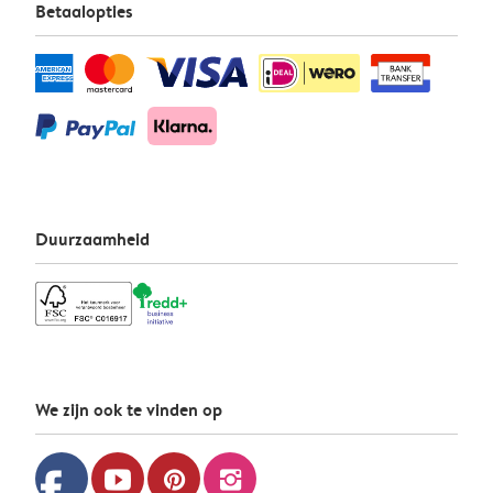
Betaalopties
Duurzaamheid
We zijn ook te vinden op
facebook
youtube
pinterest
instagram