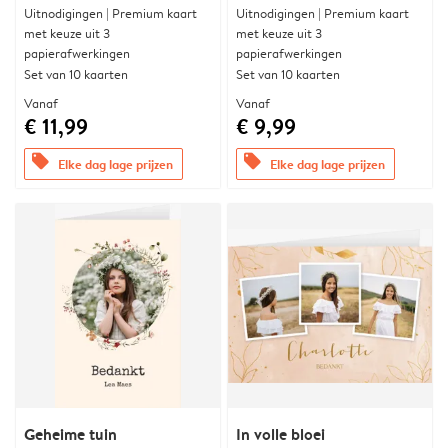
Uitnodigingen | Premium kaart
Uitnodigingen | Premium kaart
met keuze uit 3
met keuze uit 3
papierafwerkingen
papierafwerkingen
Set van 10 kaarten
Set van 10 kaarten
Vanaf
Vanaf
€ 11,99
€ 9,99
offers
offers
Elke dag lage prijzen
Elke dag lage prijzen
Geheime tuin
In volle bloei