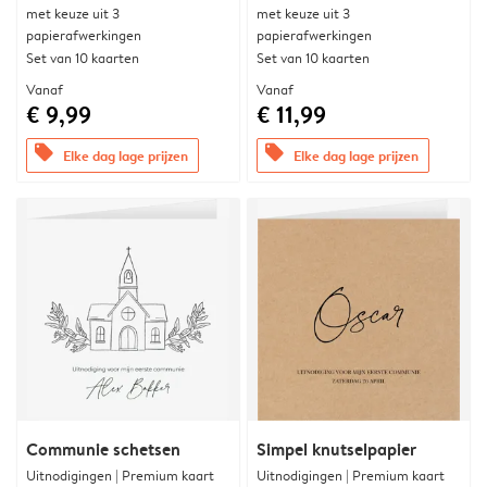
met keuze uit 3
met keuze uit 3
papierafwerkingen
papierafwerkingen
Set van 10 kaarten
Set van 10 kaarten
Vanaf
Vanaf
€ 9,99
€ 11,99
offers
offers
Elke dag lage prijzen
Elke dag lage prijzen
Communie schetsen
Simpel knutselpapier
Uitnodigingen | Premium kaart
Uitnodigingen | Premium kaart