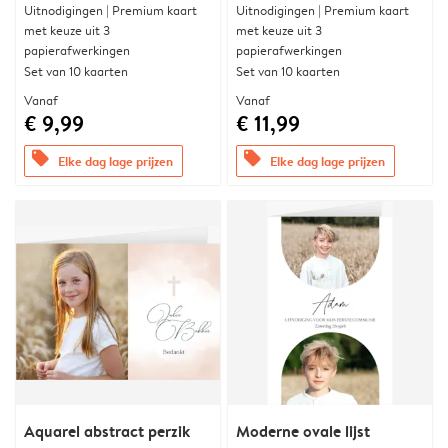
Uitnodigingen | Premium kaart
Uitnodigingen | Premium kaart
met keuze uit 3
met keuze uit 3
papierafwerkingen
papierafwerkingen
Set van 10 kaarten
Set van 10 kaarten
Vanaf
Vanaf
€ 9,99
€ 11,99
offers
offers
Elke dag lage prijzen
Elke dag lage prijzen
Aquarel abstract perzik
Moderne ovale lijst