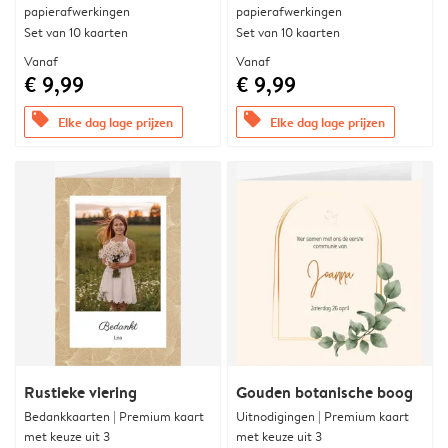
papierafwerkingen
papierafwerkingen
Set van 10 kaarten
Set van 10 kaarten
Vanaf
Vanaf
€ 9,99
€ 9,99
offers
offers
Elke dag lage prijzen
Elke dag lage prijzen
Rustieke viering
Gouden botanische boog
Bedankkaarten | Premium kaart
Uitnodigingen | Premium kaart
met keuze uit 3
met keuze uit 3