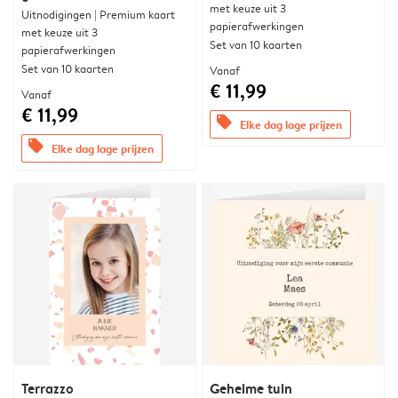
met keuze uit 3
Uitnodigingen | Premium kaart
papierafwerkingen
met keuze uit 3
Set van 10 kaarten
papierafwerkingen
Set van 10 kaarten
Vanaf
€ 11,99
Vanaf
€ 11,99
offers
Elke dag lage prijzen
offers
Elke dag lage prijzen
Terrazzo
Geheime tuin