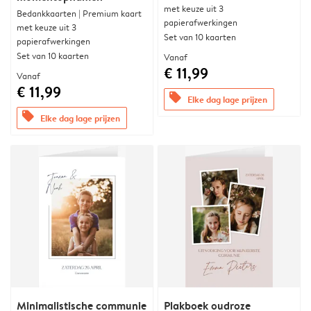
met keuze uit 3
Bedankkaarten | Premium kaart
papierafwerkingen
met keuze uit 3
Set van 10 kaarten
papierafwerkingen
Set van 10 kaarten
Vanaf
€ 11,99
Vanaf
€ 11,99
offers
Elke dag lage prijzen
offers
Elke dag lage prijzen
Minimalistische communie
Plakboek oudroze