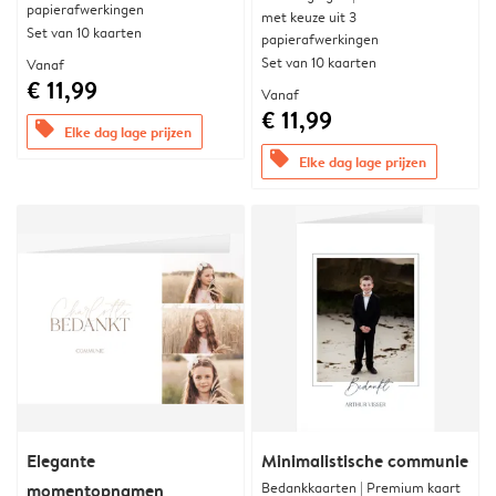
papierafwerkingen
met keuze uit 3
Set van 10 kaarten
papierafwerkingen
Set van 10 kaarten
Vanaf
€ 11,99
Vanaf
€ 11,99
offers
Elke dag lage prijzen
offers
Elke dag lage prijzen
Elegante
Minimalistische communie
Bedankkaarten | Premium kaart
momentopnamen