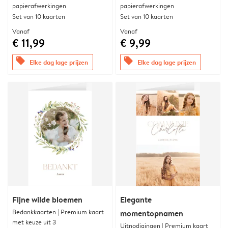
papierafwerkingen
papierafwerkingen
Set van 10 kaarten
Set van 10 kaarten
Vanaf
Vanaf
€ 11,99
€ 9,99
offers
offers
Elke dag lage prijzen
Elke dag lage prijzen
Fijne wilde bloemen
Elegante
Bedankkaarten | Premium kaart
momentopnamen
met keuze uit 3
Uitnodigingen | Premium kaart