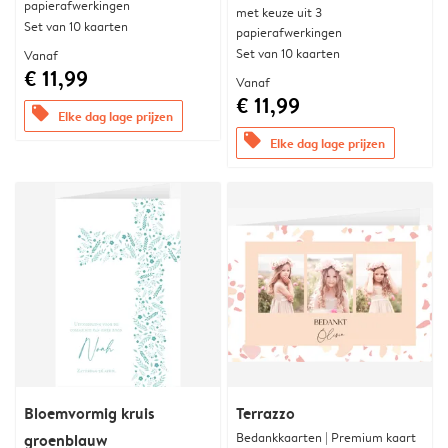
papierafwerkingen
met keuze uit 3
Set van 10 kaarten
papierafwerkingen
Set van 10 kaarten
Vanaf
€ 11,99
Vanaf
€ 11,99
offers
Elke dag lage prijzen
offers
Elke dag lage prijzen
Bloemvormig kruis
Terrazzo
Bedankkaarten | Premium kaart
groenblauw