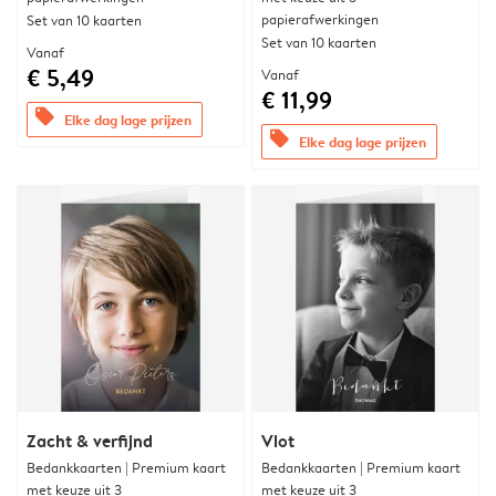
papierafwerkingen
Set van 10 kaarten
Set van 10 kaarten
Vanaf
€ 5,49
Vanaf
€ 11,99
offers
Elke dag lage prijzen
offers
Elke dag lage prijzen
Zacht & verfijnd
Vlot
Bedankkaarten | Premium kaart
Bedankkaarten | Premium kaart
met keuze uit 3
met keuze uit 3