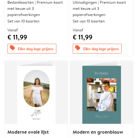
Bedankkaarten | Premium kaart
Uitnodigingen | Premium kaart
met keuze uit 3
met keuze uit 3
papierafwerkingen
papierafwerkingen
Set van 10 kaarten
Set van 10 kaarten
Vanaf
Vanaf
€ 11,99
€ 11,99
offers
offers
Elke dag lage prijzen
Elke dag lage prijzen
Moderne ovale lijst
Modern en groenblauw