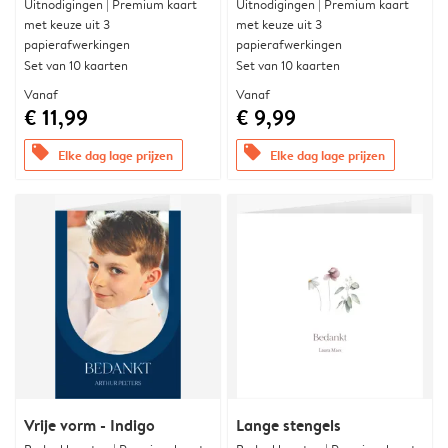
Uitnodigingen | Premium kaart
Uitnodigingen | Premium kaart
met keuze uit 3
met keuze uit 3
papierafwerkingen
papierafwerkingen
Set van 10 kaarten
Set van 10 kaarten
Vanaf
Vanaf
€ 11,99
€ 9,99
offers
offers
Elke dag lage prijzen
Elke dag lage prijzen
Vrije vorm - Indigo
Lange stengels