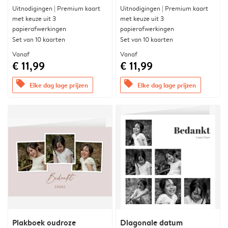
Uitnodigingen | Premium kaart
Uitnodigingen | Premium kaart
met keuze uit 3
met keuze uit 3
papierafwerkingen
papierafwerkingen
Set van 10 kaarten
Set van 10 kaarten
Vanaf
Vanaf
€ 11,99
€ 11,99
offers
offers
Elke dag lage prijzen
Elke dag lage prijzen
Plakboek oudroze
Diagonale datum