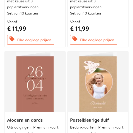
met keuze uit 3
met keuze uit 3
papierafwerkingen
papierafwerkingen
Set van 10 kaarten
Set van 10 kaarten
Vanaf
Vanaf
€ 11,99
€ 11,99
offers
offers
Elke dag lage prijzen
Elke dag lage prijzen
Modern en aards
Pastelkleurige duif
Uitnodigingen | Premium kaart
Bedankkaarten | Premium kaart