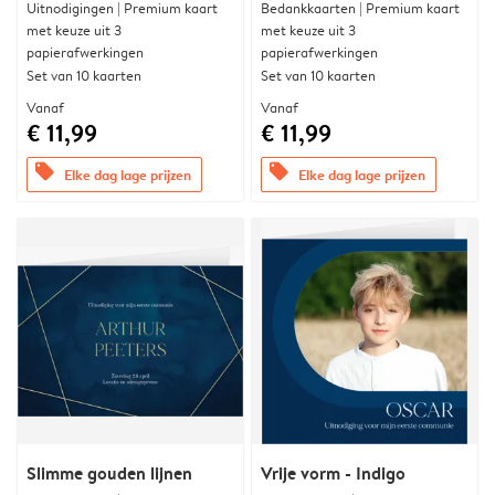
Uitnodigingen | Premium kaart
Bedankkaarten | Premium kaart
met keuze uit 3
met keuze uit 3
papierafwerkingen
papierafwerkingen
Set van 10 kaarten
Set van 10 kaarten
Vanaf
Vanaf
€ 11,99
€ 11,99
offers
offers
Elke dag lage prijzen
Elke dag lage prijzen
Slimme gouden lijnen
Vrije vorm - Indigo