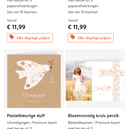
met keuze uit 3
met keuze uit 3
papierafwerkingen
papierafwerkingen
Set van 10 kaarten
Set van 10 kaarten
Vanaf
Vanaf
€ 11,99
€ 11,99
offers
offers
Elke dag lage prijzen
Elke dag lage prijzen
Pastelkleurige duif
Bloemvormig kruis perzik
Uitnodigingen | Premium kaart
Bedankkaarten | Premium kaart
met keuze uit 3
met keuze uit 3