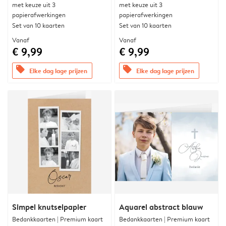
met keuze uit 3
met keuze uit 3
papierafwerkingen
papierafwerkingen
Set van 10 kaarten
Set van 10 kaarten
Vanaf
Vanaf
€ 9,99
€ 9,99
offers
offers
Elke dag lage prijzen
Elke dag lage prijzen
Simpel knutselpapier
Aquarel abstract blauw
Bedankkaarten | Premium kaart
Bedankkaarten | Premium kaart