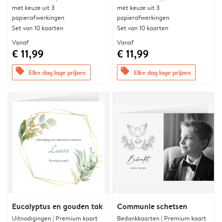
met keuze uit 3
met keuze uit 3
papierafwerkingen
papierafwerkingen
Set van 10 kaarten
Set van 10 kaarten
Vanaf
Vanaf
€ 11,99
€ 11,99
offers
offers
Elke dag lage prijzen
Elke dag lage prijzen
Eucalyptus en gouden tak
Communie schetsen
Uitnodigingen | Premium kaart
Bedankkaarten | Premium kaart