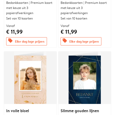
Bedankkaarten | Premium kaart
Bedankkaarten | Premium kaart
met keuze uit 3
met keuze uit 3
papierafwerkingen
papierafwerkingen
Set van 10 kaarten
Set van 10 kaarten
Vanaf
Vanaf
€ 11,99
€ 11,99
offers
offers
Elke dag lage prijzen
Elke dag lage prijzen
In volle bloei
Slimme gouden lijnen