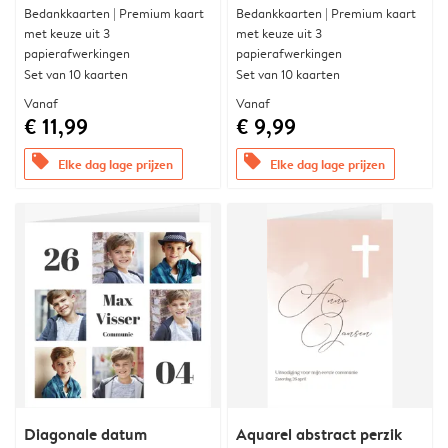
Bedankkaarten | Premium kaart
Bedankkaarten | Premium kaart
met keuze uit 3
met keuze uit 3
papierafwerkingen
papierafwerkingen
Set van 10 kaarten
Set van 10 kaarten
Vanaf
Vanaf
€ 11,99
€ 9,99
offers
offers
Elke dag lage prijzen
Elke dag lage prijzen
Diagonale datum
Aquarel abstract perzik