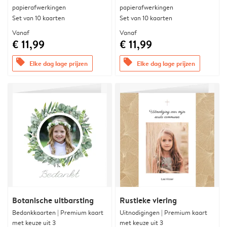
papierafwerkingen
papierafwerkingen
Set van 10 kaarten
Set van 10 kaarten
Vanaf
Vanaf
€ 11,99
€ 11,99
offers
offers
Elke dag lage prijzen
Elke dag lage prijzen
Botanische uitbarsting
Rustieke viering
Bedankkaarten | Premium kaart
Uitnodigingen | Premium kaart
met keuze uit 3
met keuze uit 3