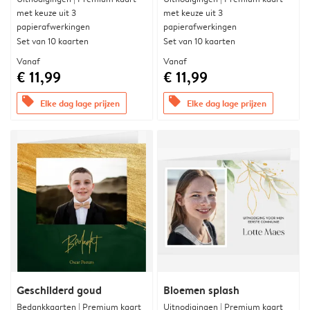
met keuze uit 3
met keuze uit 3
papierafwerkingen
papierafwerkingen
Set van 10 kaarten
Set van 10 kaarten
Vanaf
Vanaf
€ 11,99
€ 11,99
offers
offers
Elke dag lage prijzen
Elke dag lage prijzen
Geschilderd goud
Bloemen splash
Bedankkaarten | Premium kaart
Uitnodigingen | Premium kaart