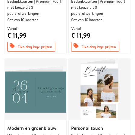
Bedankkaarten | Premium kaart
Bedankkaarten | Premium kaart
met keuze uit 3
met keuze uit 3
papierafwerkingen
papierafwerkingen
Set van 10 kaarten
Set van 10 kaarten
Vanaf
Vanaf
€ 11,99
€ 11,99
offers
offers
Elke dag lage prijzen
Elke dag lage prijzen
Modern en groenblauw
Personal touch