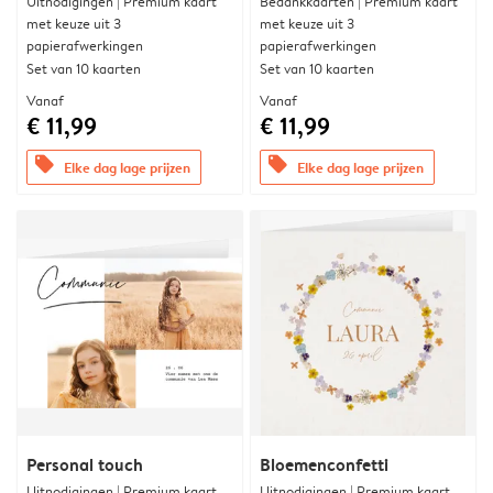
Uitnodigingen | Premium kaart
Bedankkaarten | Premium kaart
met keuze uit 3
met keuze uit 3
papierafwerkingen
papierafwerkingen
Set van 10 kaarten
Set van 10 kaarten
Vanaf
Vanaf
€ 11,99
€ 11,99
offers
offers
Elke dag lage prijzen
Elke dag lage prijzen
Personal touch
Bloemenconfetti
Uitnodigingen | Premium kaart
Uitnodigingen | Premium kaart