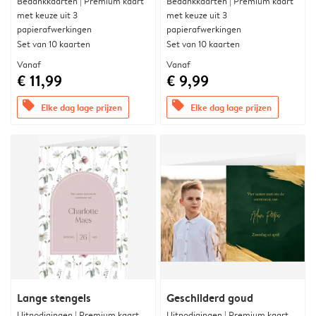
Bedankkaarten | Premium kaart
Bedankkaarten | Premium kaart
met keuze uit 3
met keuze uit 3
papierafwerkingen
papierafwerkingen
Set van 10 kaarten
Set van 10 kaarten
Vanaf
Vanaf
€ 11,99
€ 9,99
offers
offers
Elke dag lage prijzen
Elke dag lage prijzen
Lange stengels
Geschilderd goud
Uitnodigingen | Premium kaart
Uitnodigingen | Premium kaart