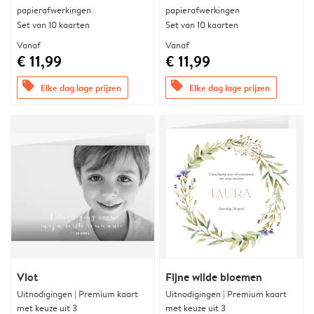
papierafwerkingen
papierafwerkingen
Set van 10 kaarten
Set van 10 kaarten
Vanaf
Vanaf
€ 11,99
€ 11,99
offers
offers
Elke dag lage prijzen
Elke dag lage prijzen
Vlot
Fijne wilde bloemen
Uitnodigingen | Premium kaart
Uitnodigingen | Premium kaart
met keuze uit 3
met keuze uit 3