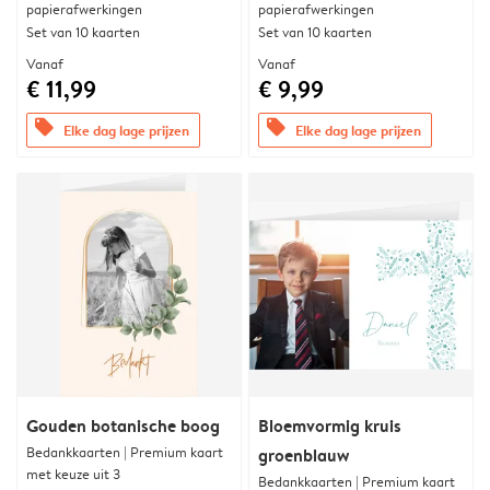
papierafwerkingen
papierafwerkingen
Set van 10 kaarten
Set van 10 kaarten
Vanaf
Vanaf
€ 11,99
€ 9,99
offers
offers
Elke dag lage prijzen
Elke dag lage prijzen
Gouden botanische boog
Bloemvormig kruis
Bedankkaarten | Premium kaart
groenblauw
met keuze uit 3
Bedankkaarten | Premium kaart