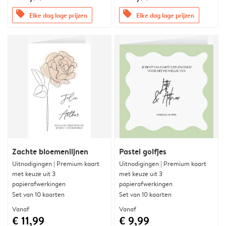
offers
offers
Elke dag lage prijzen
Elke dag lage prijzen
Zachte bloemenlijnen
Pastel golfjes
Uitnodigingen | Premium kaart
Uitnodigingen | Premium kaart
met keuze uit 3
met keuze uit 3
papierafwerkingen
papierafwerkingen
Set van 10 kaarten
Set van 10 kaarten
Vanaf
Vanaf
€ 11,99
€ 9,99