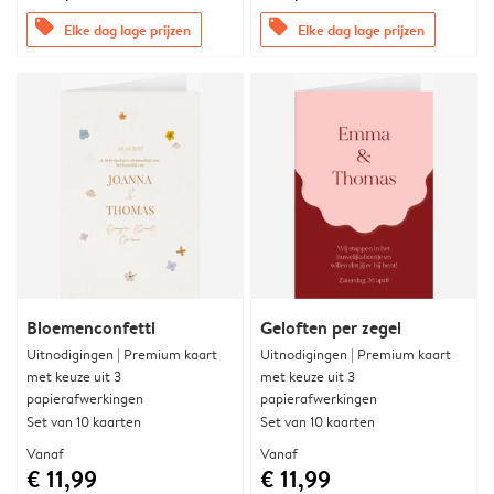
offers
offers
Elke dag lage prijzen
Elke dag lage prijzen
Bloemenconfetti
Geloften per zegel
Uitnodigingen | Premium kaart
Uitnodigingen | Premium kaart
met keuze uit 3
met keuze uit 3
papierafwerkingen
papierafwerkingen
Set van 10 kaarten
Set van 10 kaarten
Vanaf
Vanaf
€ 11,99
€ 11,99