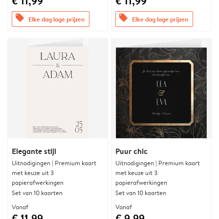
€ 11,99
€ 11,99
offers
offers
Elke dag lage prijzen
Elke dag lage prijzen
Elegante stijl
Puur chic
Uitnodigingen | Premium kaart
Uitnodigingen | Premium kaart
met keuze uit 3
met keuze uit 3
papierafwerkingen
papierafwerkingen
Set van 10 kaarten
Set van 10 kaarten
Vanaf
Vanaf
€ 11,99
€ 9,99