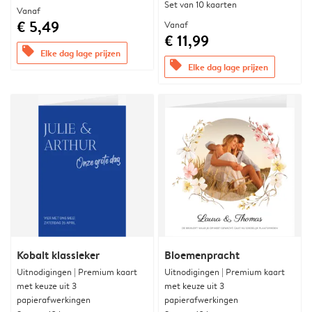
Set van 10 kaarten
Vanaf
€ 5,49
Vanaf
€ 11,99
offers
Elke dag lage prijzen
offers
Elke dag lage prijzen
Kobalt klassieker
Bloemenpracht
Uitnodigingen | Premium kaart
Uitnodigingen | Premium kaart
met keuze uit 3
met keuze uit 3
papierafwerkingen
papierafwerkingen