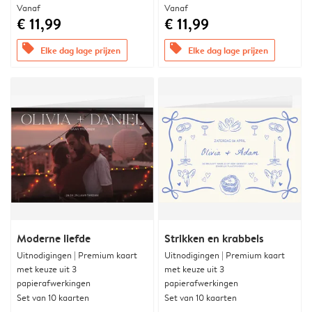
Vanaf
Vanaf
€ 11,99
€ 11,99
offers
offers
Elke dag lage prijzen
Elke dag lage prijzen
Moderne liefde
Strikken en krabbels
Uitnodigingen | Premium kaart
Uitnodigingen | Premium kaart
met keuze uit 3
met keuze uit 3
papierafwerkingen
papierafwerkingen
Set van 10 kaarten
Set van 10 kaarten