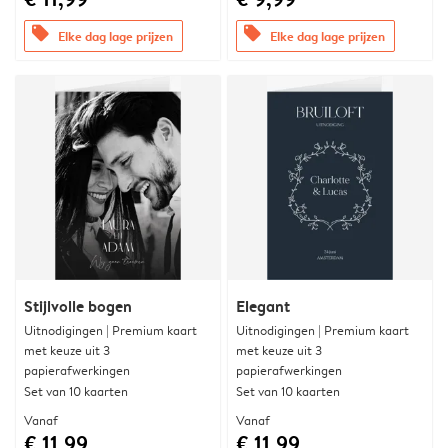
offers
offers
Elke dag lage prijzen
Elke dag lage prijzen
Stijlvolle bogen
Elegant
Uitnodigingen | Premium kaart
Uitnodigingen | Premium kaart
met keuze uit 3
met keuze uit 3
papierafwerkingen
papierafwerkingen
Set van 10 kaarten
Set van 10 kaarten
Vanaf
Vanaf
€ 11,99
€ 11,99