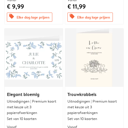
€ 9,99
€ 11,99
offers
offers
Elke dag lage prijzen
Elke dag lage prijzen
Elegant bloemig
Trouwkrabbels
Uitnodigingen | Premium kaart
Uitnodigingen | Premium kaart
met keuze uit 3
met keuze uit 3
papierafwerkingen
papierafwerkingen
Set van 10 kaarten
Set van 10 kaarten
Vanaf
Vanaf