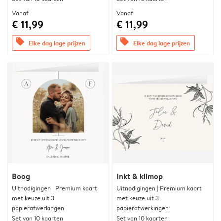
Vanaf
Vanaf
€ 11,99
€ 11,99
offers
offers
Elke dag lage prijzen
Elke dag lage prijzen
Boog
Inkt & klimop
Uitnodigingen | Premium kaart
Uitnodigingen | Premium kaart
met keuze uit 3
met keuze uit 3
papierafwerkingen
papierafwerkingen
Set van 10 kaarten
Set van 10 kaarten