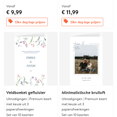
Vanaf
Vanaf
€ 9,99
€ 11,99
offers
offers
Elke dag lage prijzen
Elke dag lage prijzen
Veldboeket gefluister
Minimalistische bruiloft
Uitnodigingen | Premium kaart
Uitnodigingen | Premium kaart
met keuze uit 3
met keuze uit 3
papierafwerkingen
papierafwerkingen
Set van 10 kaarten
Set van 10 kaarten