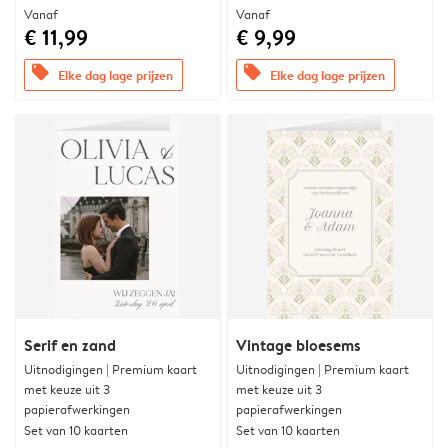
Vanaf
Vanaf
€ 11,99
€ 9,99
offers
offers
Elke dag lage prijzen
Elke dag lage prijzen
Serif en zand
Vintage bloesems
Uitnodigingen | Premium kaart
Uitnodigingen | Premium kaart
met keuze uit 3
met keuze uit 3
papierafwerkingen
papierafwerkingen
Set van 10 kaarten
Set van 10 kaarten