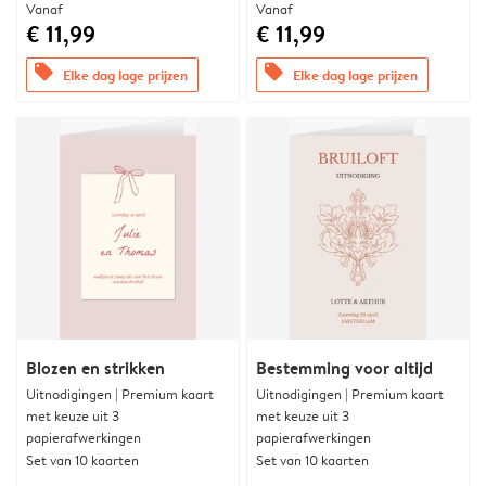
Vanaf
Vanaf
€ 11,99
€ 11,99
offers
offers
Elke dag lage prijzen
Elke dag lage prijzen
Blozen en strikken
Bestemming voor altijd
Uitnodigingen | Premium kaart
Uitnodigingen | Premium kaart
met keuze uit 3
met keuze uit 3
papierafwerkingen
papierafwerkingen
Set van 10 kaarten
Set van 10 kaarten