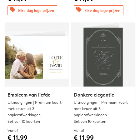
offers
offers
Elke dag lage prijzen
Elke dag lage prijzen
Embleem van liefde
Donkere elegantie
Uitnodigingen | Premium kaart
Uitnodigingen | Premium kaart
met keuze uit 3
met keuze uit 3
papierafwerkingen
papierafwerkingen
Set van 10 kaarten
Set van 10 kaarten
Vanaf
Vanaf
€ 11,99
€ 11,99