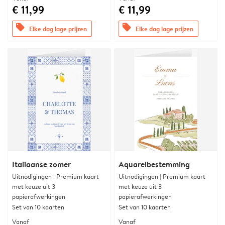
€ 11,99
€ 11,99
offers
offers
Elke dag lage prijzen
Elke dag lage prijzen
Italiaanse zomer
Aquarelbestemming
Uitnodigingen | Premium kaart
Uitnodigingen | Premium kaart
met keuze uit 3
met keuze uit 3
papierafwerkingen
papierafwerkingen
Set van 10 kaarten
Set van 10 kaarten
Vanaf
Vanaf