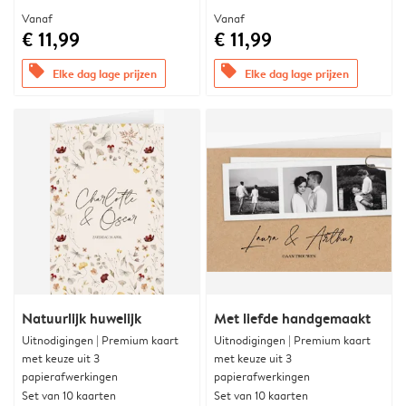
Vanaf
Vanaf
€ 11,99
€ 11,99
offers
offers
Elke dag lage prijzen
Elke dag lage prijzen
Natuurlijk huwelijk
Met liefde handgemaakt
Uitnodigingen | Premium kaart
Uitnodigingen | Premium kaart
met keuze uit 3
met keuze uit 3
papierafwerkingen
papierafwerkingen
Set van 10 kaarten
Set van 10 kaarten