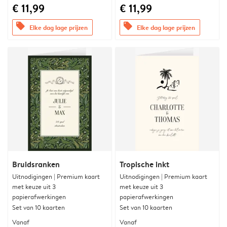
€ 11,99
€ 11,99
offers
offers
Elke dag lage prijzen
Elke dag lage prijzen
Bruidsranken
Tropische inkt
Uitnodigingen | Premium kaart
Uitnodigingen | Premium kaart
met keuze uit 3
met keuze uit 3
papierafwerkingen
papierafwerkingen
Set van 10 kaarten
Set van 10 kaarten
Vanaf
Vanaf