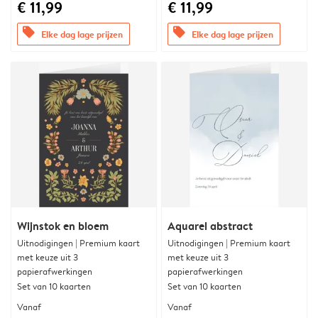
€ 11,99
€ 11,99
offers
offers
Elke dag lage prijzen
Elke dag lage prijzen
Wijnstok en bloem
Aquarel abstract
Uitnodigingen | Premium kaart
Uitnodigingen | Premium kaart
met keuze uit 3
met keuze uit 3
papierafwerkingen
papierafwerkingen
Set van 10 kaarten
Set van 10 kaarten
Vanaf
Vanaf