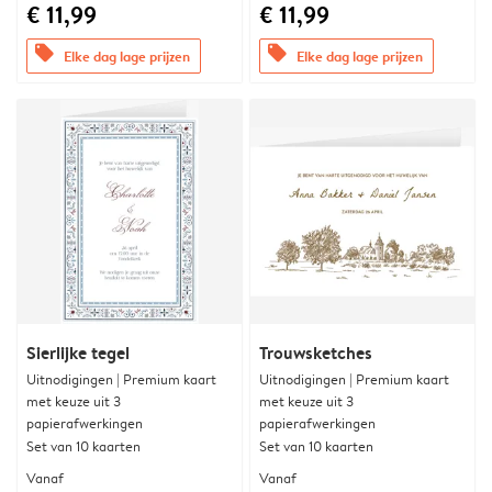
€ 11,99
€ 11,99
offers
offers
Elke dag lage prijzen
Elke dag lage prijzen
Sierlijke tegel
Trouwsketches
Uitnodigingen | Premium kaart
Uitnodigingen | Premium kaart
met keuze uit 3
met keuze uit 3
papierafwerkingen
papierafwerkingen
Set van 10 kaarten
Set van 10 kaarten
Vanaf
Vanaf