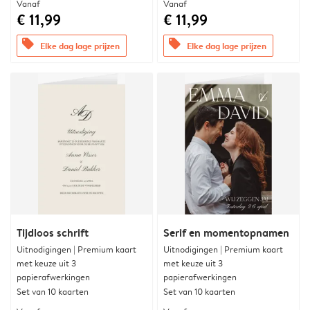
Vanaf
Vanaf
€ 11,99
€ 11,99
offers
offers
Elke dag lage prijzen
Elke dag lage prijzen
Tijdloos schrift
Serif en momentopnamen
Uitnodigingen | Premium kaart
Uitnodigingen | Premium kaart
met keuze uit 3
met keuze uit 3
papierafwerkingen
papierafwerkingen
Set van 10 kaarten
Set van 10 kaarten