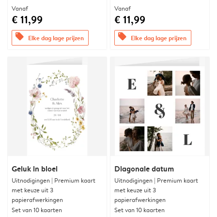
Vanaf
Vanaf
€ 11,99
€ 11,99
offers
offers
Elke dag lage prijzen
Elke dag lage prijzen
Geluk in bloei
Diagonale datum
Uitnodigingen | Premium kaart
Uitnodigingen | Premium kaart
met keuze uit 3
met keuze uit 3
papierafwerkingen
papierafwerkingen
Set van 10 kaarten
Set van 10 kaarten