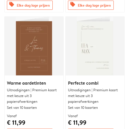
offers
offers
Elke dag lage prijzen
Elke dag lage prijzen
Warme aardetinten
Perfecte combi
Uitnodigingen | Premium kaart
Uitnodigingen | Premium kaart
met keuze uit 3
met keuze uit 3
papierafwerkingen
papierafwerkingen
Set van 10 kaarten
Set van 10 kaarten
Vanaf
Vanaf
€ 11,99
€ 11,99