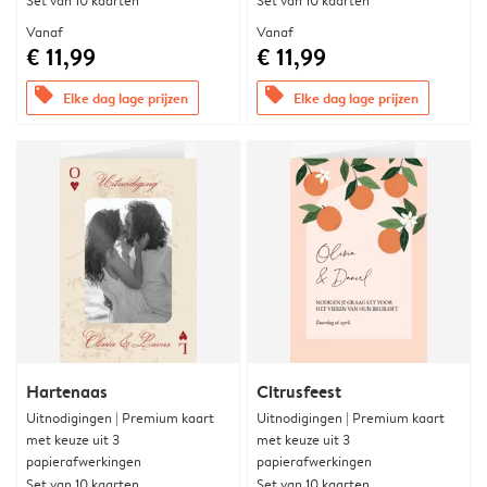
Set van 10 kaarten
Set van 10 kaarten
Vanaf
Vanaf
€ 11,99
€ 11,99
offers
offers
Elke dag lage prijzen
Elke dag lage prijzen
Hartenaas
Citrusfeest
Uitnodigingen | Premium kaart
Uitnodigingen | Premium kaart
met keuze uit 3
met keuze uit 3
papierafwerkingen
papierafwerkingen
Set van 10 kaarten
Set van 10 kaarten