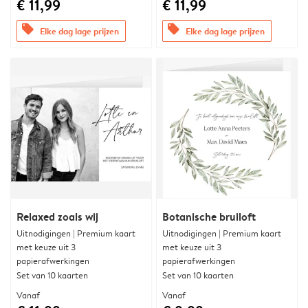
€ 11,99
€ 11,99
offers
offers
Elke dag lage prijzen
Elke dag lage prijzen
Relaxed zoals wij
Botanische bruiloft
Uitnodigingen | Premium kaart
Uitnodigingen | Premium kaart
met keuze uit 3
met keuze uit 3
papierafwerkingen
papierafwerkingen
Set van 10 kaarten
Set van 10 kaarten
Vanaf
Vanaf