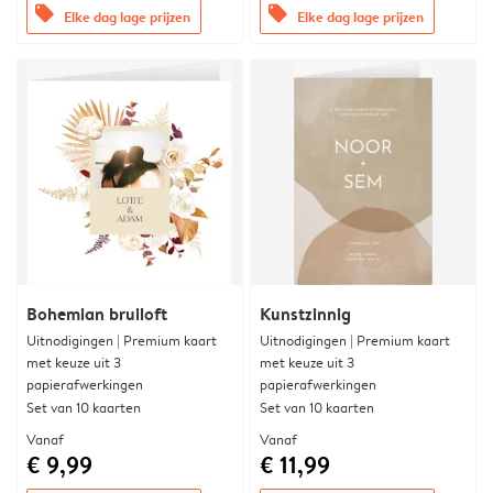
offers
offers
Elke dag lage prijzen
Elke dag lage prijzen
Bohemian bruiloft
Kunstzinnig
Uitnodigingen | Premium kaart
Uitnodigingen | Premium kaart
met keuze uit 3
met keuze uit 3
papierafwerkingen
papierafwerkingen
Set van 10 kaarten
Set van 10 kaarten
Vanaf
Vanaf
€ 9,99
€ 11,99