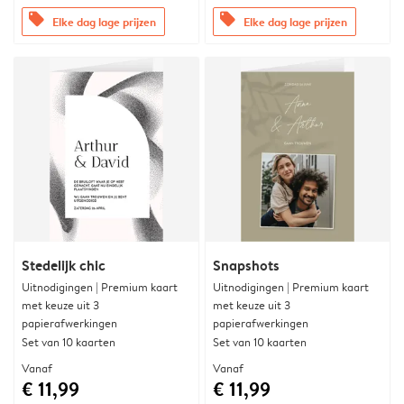
offers
offers
Elke dag lage prijzen
Elke dag lage prijzen
Stedelijk chic
Snapshots
Uitnodigingen | Premium kaart
Uitnodigingen | Premium kaart
met keuze uit 3
met keuze uit 3
papierafwerkingen
papierafwerkingen
Set van 10 kaarten
Set van 10 kaarten
Vanaf
Vanaf
€ 11,99
€ 11,99