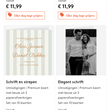
Vanaf
Vanaf
€ 11,99
€ 11,99
offers
offers
Elke dag lage prijzen
Elke dag lage prijzen
Schrift en strepen
Elegant schrift
Uitnodigingen | Premium kaart
Uitnodigingen | Premium kaart
met keuze uit 3
met keuze uit 3
papierafwerkingen
papierafwerkingen
Set van 10 kaarten
Set van 10 kaarten
Vanaf
Vanaf