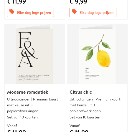
€ 11,99
€ 9,99
offers
offers
Elke dag lage prijzen
Elke dag lage prijzen
Moderne romantiek
Citrus chic
Uitnodigingen | Premium kaart
Uitnodigingen | Premium kaart
met keuze uit 3
met keuze uit 3
papierafwerkingen
papierafwerkingen
Set van 10 kaarten
Set van 10 kaarten
Vanaf
Vanaf