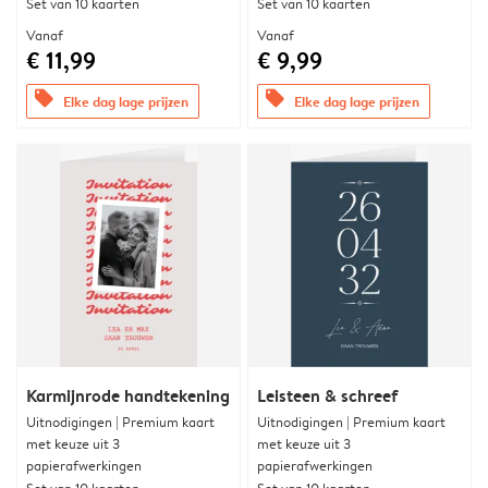
Set van 10 kaarten
Set van 10 kaarten
Vanaf
Vanaf
€ 11,99
€ 9,99
offers
offers
Elke dag lage prijzen
Elke dag lage prijzen
Karmijnrode handtekening
Leisteen & schreef
Uitnodigingen | Premium kaart
Uitnodigingen | Premium kaart
met keuze uit 3
met keuze uit 3
papierafwerkingen
papierafwerkingen