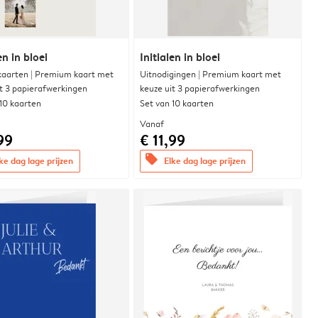
en in bloei
Initialen in bloei
aarten | Premium kaart met
Uitnodigingen | Premium kaart met
it 3 papierafwerkingen
keuze uit 3 papierafwerkingen
 10 kaarten
Set van 10 kaarten
Vanaf
99
€ 11,99
offers
ke dag lage prijzen
Elke dag lage prijzen