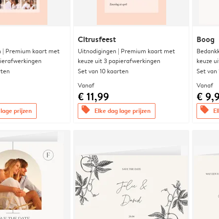
Citrusfeest
Boog
 | Premium kaart met
Uitnodigingen | Premium kaart met
Bedankk
pierafwerkingen
keuze uit 3 papierafwerkingen
keuze u
rten
Set van 10 kaarten
Set van
Vanaf
Vanaf
€ 11,99
€ 9,
offers
offers
lage prijzen
Elke dag lage prijzen
El