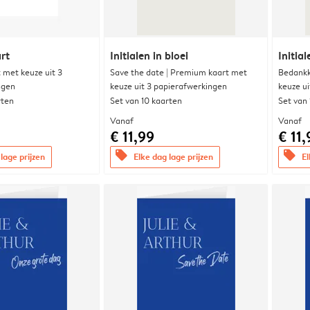
rt
Initialen in bloei
Initial
met keuze uit 3
Save the date | Premium kaart met
Bedankk
ngen
keuze uit 3 papierafwerkingen
keuze u
rten
Set van 10 kaarten
Set van
Vanaf
Vanaf
€ 11,99
€ 11,
offers
offers
lage prijzen
Elke dag lage prijzen
El