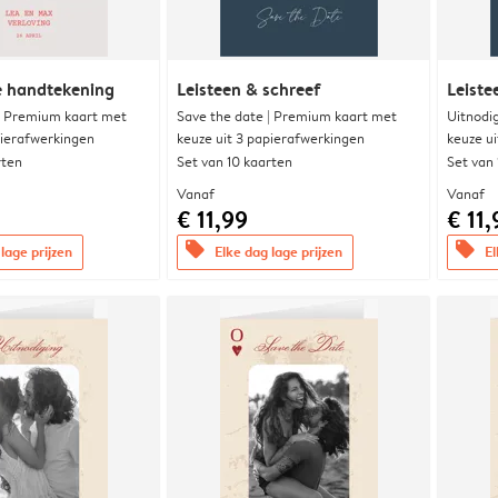
e handtekening
Leisteen & schreef
Leiste
| Premium kaart met
Save the date | Premium kaart met
Uitnodi
pierafwerkingen
keuze uit 3 papierafwerkingen
keuze u
rten
Set van 10 kaarten
Set van
Vanaf
Vanaf
€ 11,99
€ 11,
offers
offers
lage prijzen
Elke dag lage prijzen
El