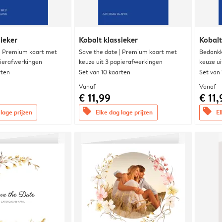
ieker
Kobalt klassieker
Kobalt
 | Premium kaart met
Save the date | Premium kaart met
Bedankk
pierafwerkingen
keuze uit 3 papierafwerkingen
keuze u
rten
Set van 10 kaarten
Set van
Vanaf
Vanaf
€ 11,99
€ 11,
offers
offers
lage prijzen
Elke dag lage prijzen
El