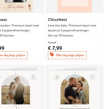
naas
Citrusfeest
aarten | Premium kaart met
Save the date | Premium kaart met
it 3 papierafwerkingen
keuze uit 3 papierafwerkingen
 10 kaarten
Set van 10 kaarten
Vanaf
99
€ 7,99
offers
ke dag lage prijzen
Elke dag lage prijzen