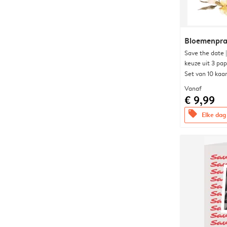
Bloemenpra
Save the date 
keuze uit 3 pa
Set van 10 kaa
Vanaf
€ 9,99
offers
Elke dag 