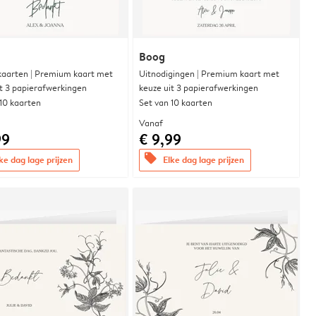
Boog
aarten | Premium kaart met
Uitnodigingen | Premium kaart met
it 3 papierafwerkingen
keuze uit 3 papierafwerkingen
 10 kaarten
Set van 10 kaarten
Vanaf
99
€ 9,99
offers
ke dag lage prijzen
Elke dag lage prijzen