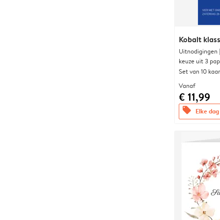
Kobalt klass
Uitnodigingen
keuze uit 3 pa
Set van 10 kaa
Vanaf
€ 11,99
offers
Elke dag 