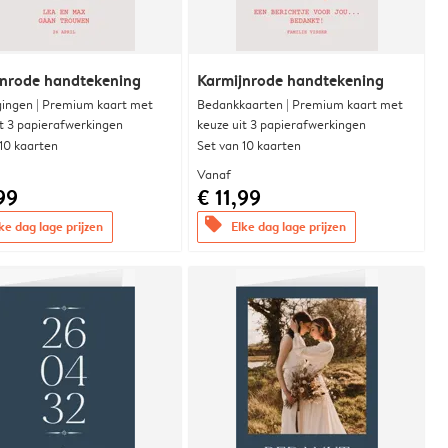
jnrode handtekening
Karmijnrode handtekening
gingen | Premium kaart met
Bedankkaarten | Premium kaart met
it 3 papierafwerkingen
keuze uit 3 papierafwerkingen
 10 kaarten
Set van 10 kaarten
Vanaf
99
€ 11,99
offers
ke dag lage prijzen
Elke dag lage prijzen