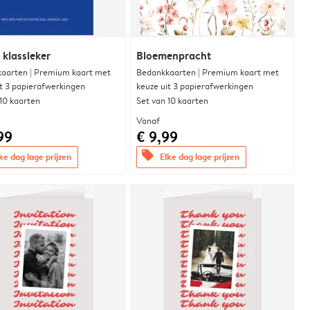
 klassieker
Bloemenpracht
aarten | Premium kaart met
Bedankkaarten | Premium kaart met
it 3 papierafwerkingen
keuze uit 3 papierafwerkingen
 10 kaarten
Set van 10 kaarten
Vanaf
99
€ 9,99
offers
ke dag lage prijzen
Elke dag lage prijzen