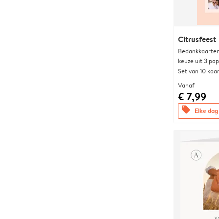
Citrusfeest
Bedankkaarten
keuze uit 3 pa
Set van 10 kaa
Vanaf
€ 7,99
offers
Elke dag 