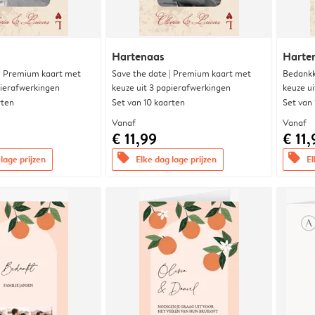
Hartenaas
Harte
 | Premium kaart met
Save the date | Premium kaart met
Bedankk
pierafwerkingen
keuze uit 3 papierafwerkingen
keuze u
rten
Set van 10 kaarten
Set van
Vanaf
Vanaf
€ 11,99
€ 11,
offers
offers
lage prijzen
Elke dag lage prijzen
El