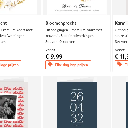
cht
Bloemenpracht
Karmi
| Premium kaart met
Uitnodigingen | Premium kaart met
Uitnodi
pierafwerkingen
keuze uit 3 papierafwerkingen
keuze u
rten
Set van 10 kaarten
Set van
Vanaf
Vanaf
€ 9,99
€ 11,
offers
offers
lage prijzen
Elke dag lage prijzen
El