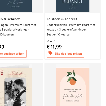
en & schreef
Leisteen & schreef
gingen | Premium kaart met
Bedankkaarten | Premium kaart met
it 3 papierafwerkingen
keuze uit 3 papierafwerkingen
 10 kaarten
Set van 10 kaarten
Vanaf
99
€ 11,99
offers
ke dag lage prijzen
Elke dag lage prijzen