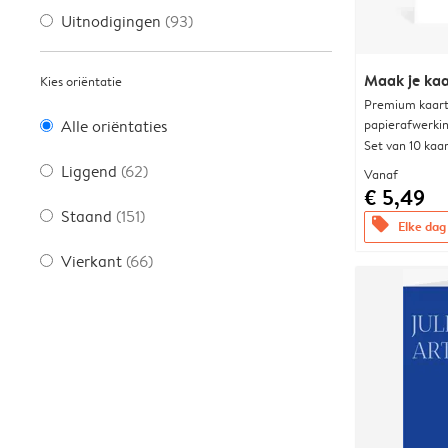
Uitnodigingen
(93)
Maak je kaa
Kies oriëntatie
Premium kaart 
papierafwerki
Alle oriëntaties
Set van 10 kaa
Liggend
(62)
Vanaf
€ 5,49
Staand
(151)
offers
Elke dag 
Vierkant
(66)