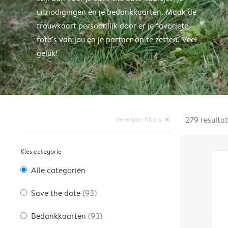
uitnodigingen en je bedankkaarten. Maak de
trouwkaart persoonlijk door er je favoriete
foto's van jou en je partner op te zetten. Veel
geluk!
Verwijder filters
279
resulta
close
Kies categorie
Alle categoriën
Save the date
(93)
Bedankkaarten
(93)