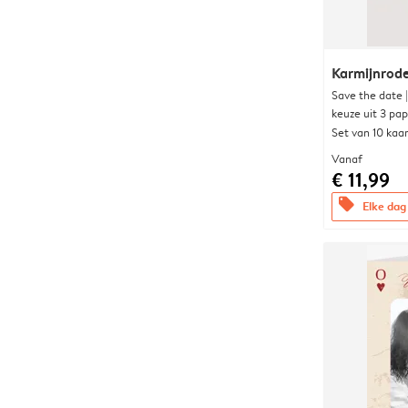
Karmijnrod
Save the date 
keuze uit 3 pa
Set van 10 kaa
Vanaf
€ 11,99
offers
Elke dag 