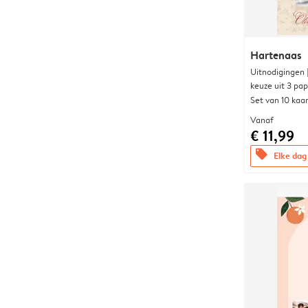
Hartenaas
Uitnodigingen
keuze uit 3 pa
Set van 10 kaa
Vanaf
€ 11,99
offers
Elke dag 