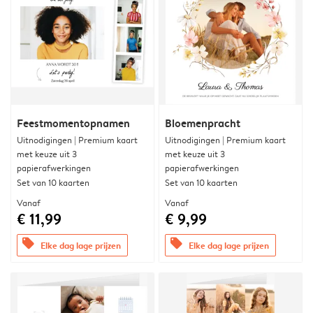
Feestmomentopnamen
Bloemenpracht
Uitnodigingen | Premium kaart
Uitnodigingen | Premium kaart
met keuze uit 3
met keuze uit 3
papierafwerkingen
papierafwerkingen
Set van 10 kaarten
Set van 10 kaarten
Vanaf
Vanaf
€ 11,99
€ 9,99
offers
offers
Elke dag lage prijzen
Elke dag lage prijzen