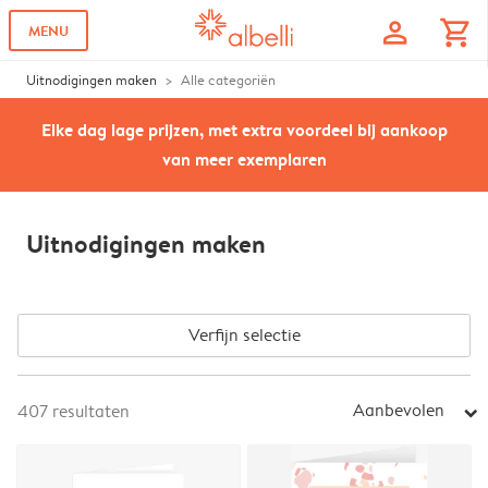
profile
shopping_cart
MENU
Uitnodigingen maken
Alle categoriën
Elke dag lage prijzen, met extra voordeel bij aankoop
van meer exemplaren
Uitnodigingen maken
Verfijn selectie
Aanbevolen
407
resultaten
arrow_right