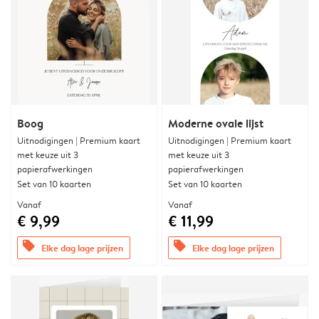
Boog
Moderne ovale lijst
Uitnodigingen | Premium kaart
Uitnodigingen | Premium kaart
met keuze uit 3
met keuze uit 3
papierafwerkingen
papierafwerkingen
Set van 10 kaarten
Set van 10 kaarten
Vanaf
Vanaf
€ 9,99
€ 11,99
offers
offers
Elke dag lage prijzen
Elke dag lage prijzen