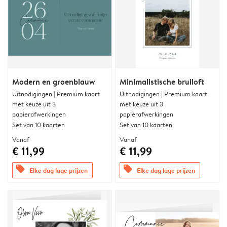
Modern en groenblauw
Minimalistische bruiloft
Uitnodigingen | Premium kaart
Uitnodigingen | Premium kaart
met keuze uit 3
met keuze uit 3
papierafwerkingen
papierafwerkingen
Set van 10 kaarten
Set van 10 kaarten
Vanaf
Vanaf
€ 11,99
€ 11,99
offers
offers
Elke dag lage prijzen
Elke dag lage prijzen