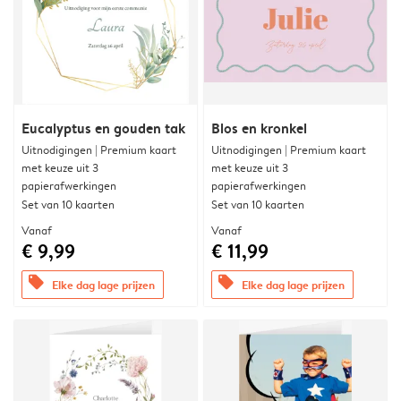
Eucalyptus en gouden tak
Blos en kronkel
Uitnodigingen | Premium kaart
Uitnodigingen | Premium kaart
met keuze uit 3
met keuze uit 3
papierafwerkingen
papierafwerkingen
Set van 10 kaarten
Set van 10 kaarten
Vanaf
Vanaf
€ 9,99
€ 11,99
offers
offers
Elke dag lage prijzen
Elke dag lage prijzen