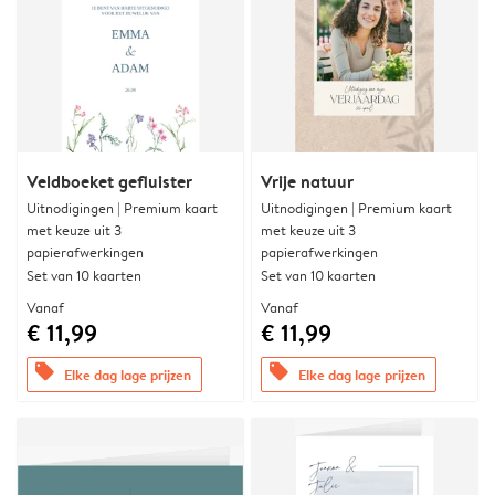
Veldboeket gefluister
Vrije natuur
Uitnodigingen | Premium kaart
Uitnodigingen | Premium kaart
met keuze uit 3
met keuze uit 3
papierafwerkingen
papierafwerkingen
Set van 10 kaarten
Set van 10 kaarten
Vanaf
Vanaf
€ 11,99
€ 11,99
offers
offers
Elke dag lage prijzen
Elke dag lage prijzen