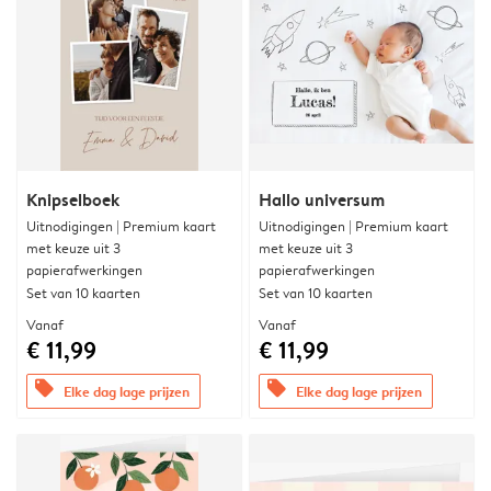
Knipselboek
Hallo universum
Uitnodigingen | Premium kaart
Uitnodigingen | Premium kaart
met keuze uit 3
met keuze uit 3
papierafwerkingen
papierafwerkingen
Set van 10 kaarten
Set van 10 kaarten
Vanaf
Vanaf
€ 11,99
€ 11,99
offers
offers
Elke dag lage prijzen
Elke dag lage prijzen