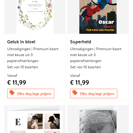
Geluk in bloei
Superheld
Uitnodigingen | Premium kaart
Uitnodigingen | Premium kaart
met keuze uit 3
met keuze uit 3
papierafwerkingen
papierafwerkingen
Set van 10 kaarten
Set van 10 kaarten
Vanaf
Vanaf
€ 11,99
€ 11,99
offers
offers
Elke dag lage prijzen
Elke dag lage prijzen