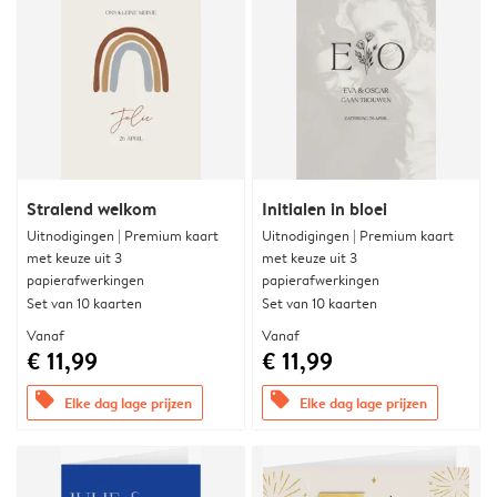
Stralend welkom
Initialen in bloei
Uitnodigingen | Premium kaart
Uitnodigingen | Premium kaart
met keuze uit 3
met keuze uit 3
papierafwerkingen
papierafwerkingen
Set van 10 kaarten
Set van 10 kaarten
Vanaf
Vanaf
€ 11,99
€ 11,99
offers
offers
Elke dag lage prijzen
Elke dag lage prijzen