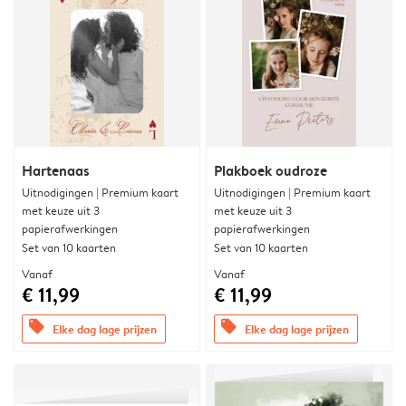
Hartenaas
Plakboek oudroze
Uitnodigingen | Premium kaart
Uitnodigingen | Premium kaart
met keuze uit 3
met keuze uit 3
papierafwerkingen
papierafwerkingen
Set van 10 kaarten
Set van 10 kaarten
Vanaf
Vanaf
€ 11,99
€ 11,99
offers
offers
Elke dag lage prijzen
Elke dag lage prijzen