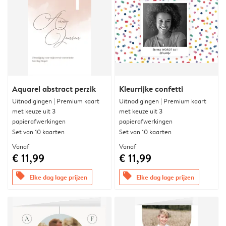
Aquarel abstract perzik
Kleurrijke confetti
Uitnodigingen | Premium kaart
Uitnodigingen | Premium kaart
met keuze uit 3
met keuze uit 3
papierafwerkingen
papierafwerkingen
Set van 10 kaarten
Set van 10 kaarten
Vanaf
Vanaf
€ 11,99
€ 11,99
offers
offers
Elke dag lage prijzen
Elke dag lage prijzen