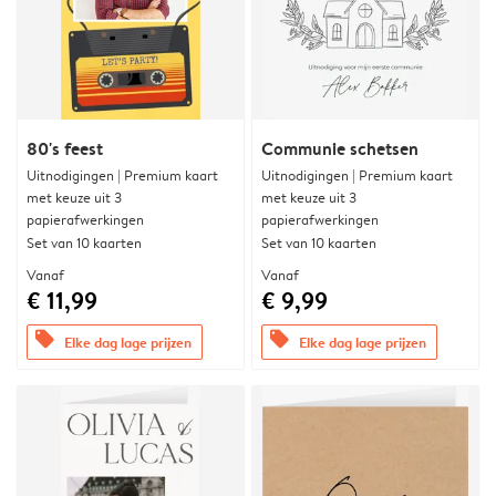
80's feest
Communie schetsen
Uitnodigingen | Premium kaart
Uitnodigingen | Premium kaart
met keuze uit 3
met keuze uit 3
papierafwerkingen
papierafwerkingen
Set van 10 kaarten
Set van 10 kaarten
Vanaf
Vanaf
€ 11,99
€ 9,99
offers
offers
Elke dag lage prijzen
Elke dag lage prijzen