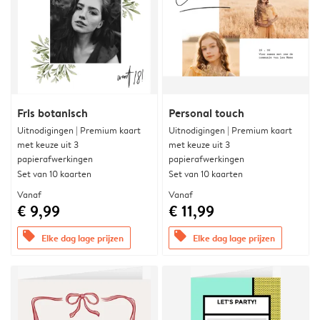
Fris botanisch
Personal touch
Uitnodigingen | Premium kaart
Uitnodigingen | Premium kaart
met keuze uit 3
met keuze uit 3
papierafwerkingen
papierafwerkingen
Set van 10 kaarten
Set van 10 kaarten
Vanaf
Vanaf
€ 9,99
€ 11,99
offers
offers
Elke dag lage prijzen
Elke dag lage prijzen