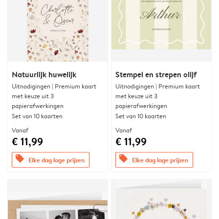
Natuurlijk huwelijk
Stempel en strepen olijf
Uitnodigingen | Premium kaart
Uitnodigingen | Premium kaart
met keuze uit 3
met keuze uit 3
papierafwerkingen
papierafwerkingen
Set van 10 kaarten
Set van 10 kaarten
Vanaf
Vanaf
€ 11,99
€ 11,99
offers
offers
Elke dag lage prijzen
Elke dag lage prijzen