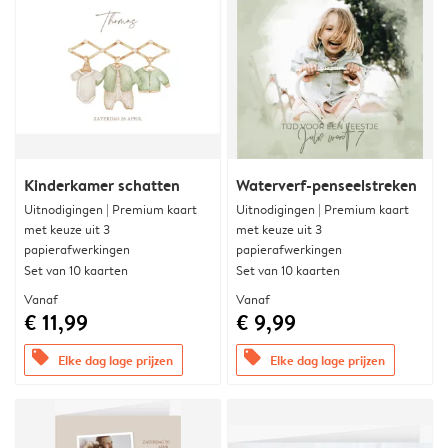
Kinderkamer schatten
Waterverf-penseelstreken
Uitnodigingen | Premium kaart
Uitnodigingen | Premium kaart
met keuze uit 3
met keuze uit 3
papierafwerkingen
papierafwerkingen
Set van 10 kaarten
Set van 10 kaarten
Vanaf
Vanaf
€ 11,99
€ 9,99
offers
offers
Elke dag lage prijzen
Elke dag lage prijzen