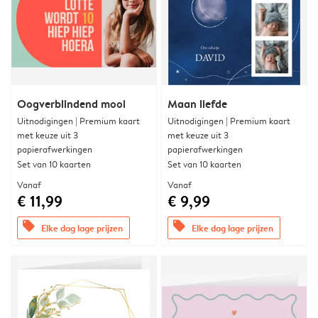
Oogverblindend mooi
Maan liefde
Uitnodigingen | Premium kaart
Uitnodigingen | Premium kaart
met keuze uit 3
met keuze uit 3
papierafwerkingen
papierafwerkingen
Set van 10 kaarten
Set van 10 kaarten
Vanaf
Vanaf
€ 11,99
€ 9,99
offers
offers
Elke dag lage prijzen
Elke dag lage prijzen