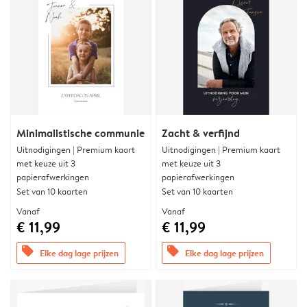
Minimalistische communie
Zacht & verfijnd
Uitnodigingen | Premium kaart
Uitnodigingen | Premium kaart
met keuze uit 3
met keuze uit 3
papierafwerkingen
papierafwerkingen
Set van 10 kaarten
Set van 10 kaarten
Vanaf
Vanaf
€ 11,99
€ 11,99
offers
offers
Elke dag lage prijzen
Elke dag lage prijzen