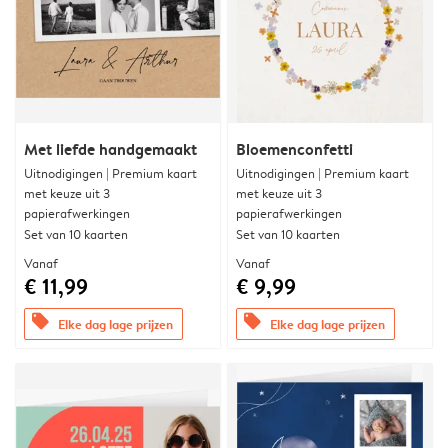
Met liefde handgemaakt
Bloemenconfetti
Uitnodigingen | Premium kaart
Uitnodigingen | Premium kaart
met keuze uit 3
met keuze uit 3
papierafwerkingen
papierafwerkingen
Set van 10 kaarten
Set van 10 kaarten
Vanaf
Vanaf
€ 11,99
€ 9,99
offers
offers
Elke dag lage prijzen
Elke dag lage prijzen