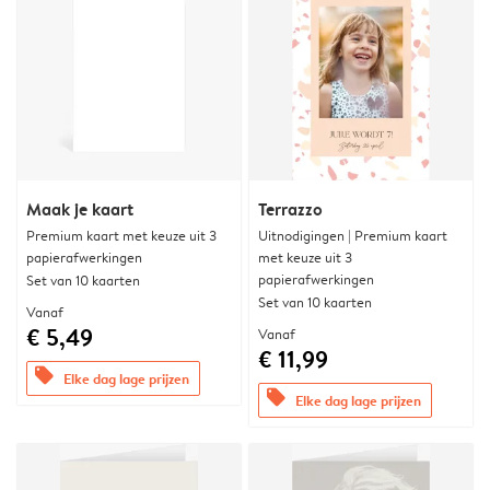
Maak je kaart
Terrazzo
Premium kaart met keuze uit 3
Uitnodigingen | Premium kaart
papierafwerkingen
met keuze uit 3
papierafwerkingen
Set van 10 kaarten
Set van 10 kaarten
Vanaf
€ 5,49
Vanaf
€ 11,99
offers
Elke dag lage prijzen
offers
Elke dag lage prijzen