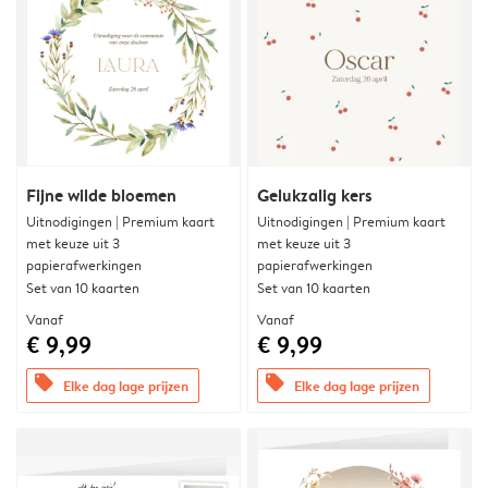
Fijne wilde bloemen
Gelukzalig kers
Uitnodigingen | Premium kaart
Uitnodigingen | Premium kaart
met keuze uit 3
met keuze uit 3
papierafwerkingen
papierafwerkingen
Set van 10 kaarten
Set van 10 kaarten
Vanaf
Vanaf
€ 9,99
€ 9,99
offers
offers
Elke dag lage prijzen
Elke dag lage prijzen