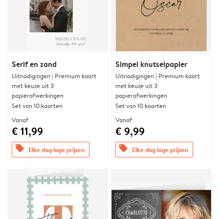
Serif en zand
Simpel knutselpapier
Uitnodigingen | Premium kaart
Uitnodigingen | Premium kaart
met keuze uit 3
met keuze uit 3
papierafwerkingen
papierafwerkingen
Set van 10 kaarten
Set van 10 kaarten
Vanaf
Vanaf
€ 11,99
€ 9,99
offers
offers
Elke dag lage prijzen
Elke dag lage prijzen