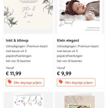
Inkt & klimop
Klein elegant
Uitnodigingen | Premium kaart
Uitnodigingen | Premium kaart
met keuze uit 3
met keuze uit 3
papierafwerkingen
papierafwerkingen
Set van 10 kaarten
Set van 10 kaarten
Vanaf
Vanaf
€ 11,99
€ 9,99
offers
offers
Elke dag lage prijzen
Elke dag lage prijzen