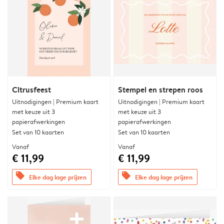
Citrusfeest
Stempel en strepen roos
Uitnodigingen | Premium kaart
Uitnodigingen | Premium kaart
met keuze uit 3
met keuze uit 3
papierafwerkingen
papierafwerkingen
Set van 10 kaarten
Set van 10 kaarten
Vanaf
Vanaf
€ 11,99
€ 11,99
offers
offers
Elke dag lage prijzen
Elke dag lage prijzen