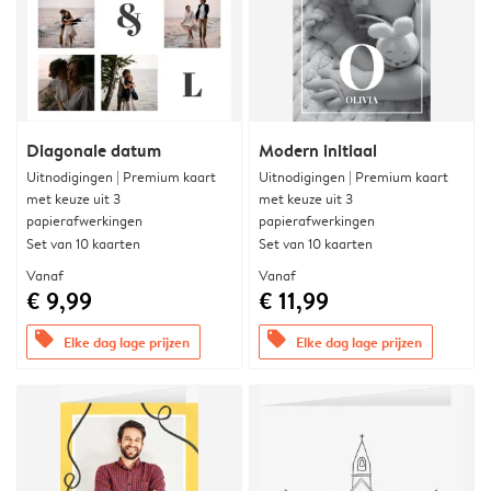
Diagonale datum
Modern initiaal
Uitnodigingen | Premium kaart
Uitnodigingen | Premium kaart
met keuze uit 3
met keuze uit 3
papierafwerkingen
papierafwerkingen
Set van 10 kaarten
Set van 10 kaarten
Vanaf
Vanaf
€ 9,99
€ 11,99
offers
offers
Elke dag lage prijzen
Elke dag lage prijzen