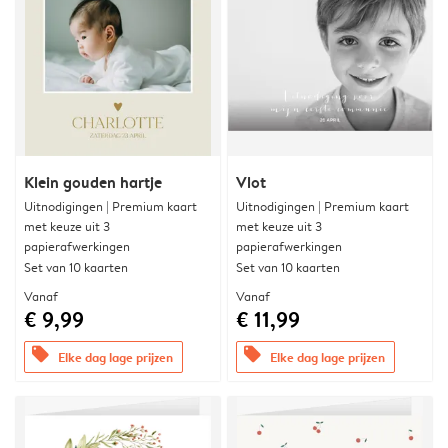
Klein gouden hartje
Vlot
Uitnodigingen | Premium kaart
Uitnodigingen | Premium kaart
met keuze uit 3
met keuze uit 3
papierafwerkingen
papierafwerkingen
Set van 10 kaarten
Set van 10 kaarten
Vanaf
Vanaf
€ 9,99
€ 11,99
offers
offers
Elke dag lage prijzen
Elke dag lage prijzen