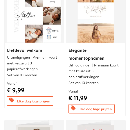
Liefdevol welkom
Elegante
Uitnodigingen | Premium kaart
momentopnamen
met keuze uit 3
Uitnodigingen | Premium kaart
papierafwerkingen
met keuze uit 3
Set van 10 kaarten
papierafwerkingen
Set van 10 kaarten
Vanaf
€ 9,99
Vanaf
€ 11,99
offers
Elke dag lage prijzen
offers
Elke dag lage prijzen