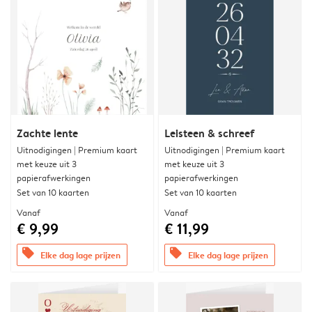
Zachte lente
Leisteen & schreef
Uitnodigingen | Premium kaart
Uitnodigingen | Premium kaart
met keuze uit 3
met keuze uit 3
papierafwerkingen
papierafwerkingen
Set van 10 kaarten
Set van 10 kaarten
Vanaf
Vanaf
€ 9,99
€ 11,99
offers
offers
Elke dag lage prijzen
Elke dag lage prijzen