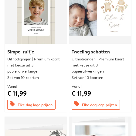
Simpel ruitje
Tweeling schatten
Uitnodigingen | Premium kaart
Uitnodigingen | Premium kaart
met keuze uit 3
met keuze uit 3
papierafwerkingen
papierafwerkingen
Set van 10 kaarten
Set van 10 kaarten
Vanaf
Vanaf
€ 11,99
€ 11,99
offers
offers
Elke dag lage prijzen
Elke dag lage prijzen