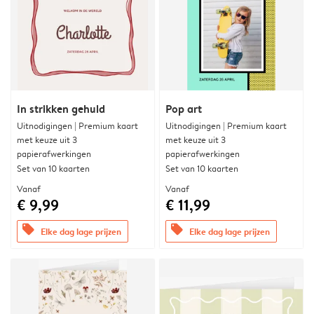
In strikken gehuld
Pop art
Uitnodigingen | Premium kaart
Uitnodigingen | Premium kaart
met keuze uit 3
met keuze uit 3
papierafwerkingen
papierafwerkingen
Set van 10 kaarten
Set van 10 kaarten
Vanaf
Vanaf
€ 9,99
€ 11,99
offers
offers
Elke dag lage prijzen
Elke dag lage prijzen