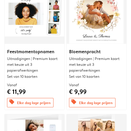
Feestmomentopnamen
Bloemenpracht
Uitnodigingen | Premium kaart
Uitnodigingen | Premium kaart
met keuze uit 3
met keuze uit 3
papierafwerkingen
papierafwerkingen
Set van 10 kaarten
Set van 10 kaarten
Vanaf
Vanaf
€ 11,99
€ 9,99
offers
offers
Elke dag lage prijzen
Elke dag lage prijzen