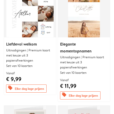
Liefdevol welkom
Elegante
Uitnodigingen | Premium kaart
momentopnamen
met keuze uit 3
Uitnodigingen | Premium kaart
papierafwerkingen
met keuze uit 3
Set van 10 kaarten
papierafwerkingen
Set van 10 kaarten
Vanaf
€ 9,99
Vanaf
€ 11,99
offers
Elke dag lage prijzen
offers
Elke dag lage prijzen