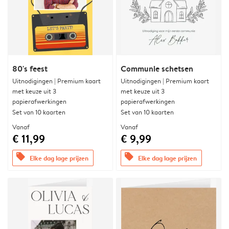
80's feest
Communie schetsen
Uitnodigingen | Premium kaart
Uitnodigingen | Premium kaart
met keuze uit 3
met keuze uit 3
papierafwerkingen
papierafwerkingen
Set van 10 kaarten
Set van 10 kaarten
Vanaf
Vanaf
€ 11,99
€ 9,99
offers
offers
Elke dag lage prijzen
Elke dag lage prijzen