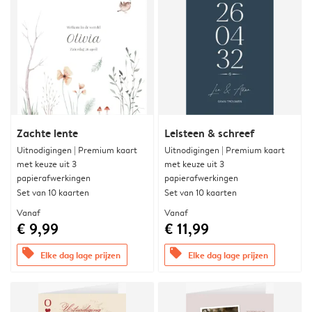
Zachte lente
Leisteen & schreef
Uitnodigingen | Premium kaart
Uitnodigingen | Premium kaart
met keuze uit 3
met keuze uit 3
papierafwerkingen
papierafwerkingen
Set van 10 kaarten
Set van 10 kaarten
Vanaf
Vanaf
€ 9,99
€ 11,99
offers
offers
Elke dag lage prijzen
Elke dag lage prijzen