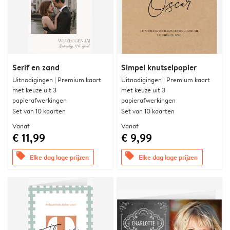
Serif en zand
Simpel knutselpapier
Uitnodigingen | Premium kaart
Uitnodigingen | Premium kaart
met keuze uit 3
met keuze uit 3
papierafwerkingen
papierafwerkingen
Set van 10 kaarten
Set van 10 kaarten
Vanaf
Vanaf
€ 11,99
€ 9,99
offers
offers
Elke dag lage prijzen
Elke dag lage prijzen