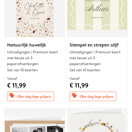
Natuurlijk huwelijk
Stempel en strepen olijf
Uitnodigingen | Premium kaart
Uitnodigingen | Premium kaart
met keuze uit 3
met keuze uit 3
papierafwerkingen
papierafwerkingen
Set van 10 kaarten
Set van 10 kaarten
Vanaf
Vanaf
€ 11,99
€ 11,99
offers
offers
Elke dag lage prijzen
Elke dag lage prijzen