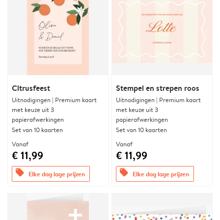
Citrusfeest
Stempel en strepen roos
Uitnodigingen | Premium kaart
Uitnodigingen | Premium kaart
met keuze uit 3
met keuze uit 3
papierafwerkingen
papierafwerkingen
Set van 10 kaarten
Set van 10 kaarten
Vanaf
Vanaf
€ 11,99
€ 11,99
offers
offers
Elke dag lage prijzen
Elke dag lage prijzen