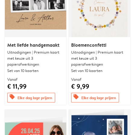
Met liefde handgemaakt
Bloemenconfetti
Uitnodigingen | Premium kaart
Uitnodigingen | Premium kaart
met keuze uit 3
met keuze uit 3
papierafwerkingen
papierafwerkingen
Set van 10 kaarten
Set van 10 kaarten
Vanaf
Vanaf
€ 11,99
€ 9,99
offers
offers
Elke dag lage prijzen
Elke dag lage prijzen