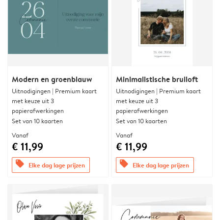
Modern en groenblauw
Minimalistische bruiloft
Uitnodigingen | Premium kaart
Uitnodigingen | Premium kaart
met keuze uit 3
met keuze uit 3
papierafwerkingen
papierafwerkingen
Set van 10 kaarten
Set van 10 kaarten
Vanaf
Vanaf
€ 11,99
€ 11,99
offers
offers
Elke dag lage prijzen
Elke dag lage prijzen