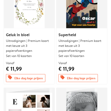
Geluk in bloei
Superheld
Uitnodigingen | Premium kaart
Uitnodigingen | Premium kaart
met keuze uit 3
met keuze uit 3
papierafwerkingen
papierafwerkingen
Set van 10 kaarten
Set van 10 kaarten
Vanaf
Vanaf
€ 11,99
€ 11,99
offers
offers
Elke dag lage prijzen
Elke dag lage prijzen