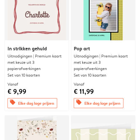
In strikken gehuld
Pop art
Uitnodigingen | Premium kaart
Uitnodigingen | Premium kaart
met keuze uit 3
met keuze uit 3
papierafwerkingen
papierafwerkingen
Set van 10 kaarten
Set van 10 kaarten
Vanaf
Vanaf
€ 9,99
€ 11,99
offers
offers
Elke dag lage prijzen
Elke dag lage prijzen