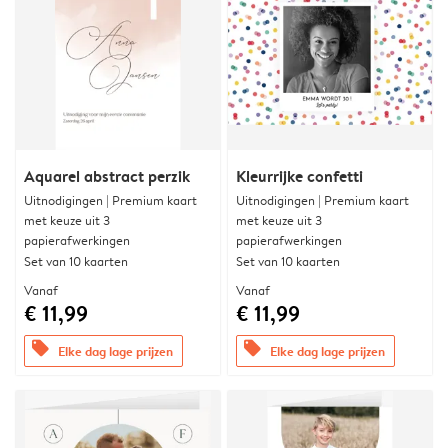
Aquarel abstract perzik
Kleurrijke confetti
Uitnodigingen | Premium kaart
Uitnodigingen | Premium kaart
met keuze uit 3
met keuze uit 3
papierafwerkingen
papierafwerkingen
Set van 10 kaarten
Set van 10 kaarten
Vanaf
Vanaf
€ 11,99
€ 11,99
offers
offers
Elke dag lage prijzen
Elke dag lage prijzen