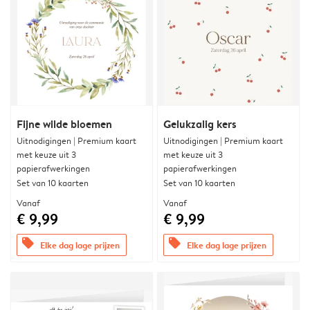
Fijne wilde bloemen
Gelukzalig kers
Uitnodigingen | Premium kaart
Uitnodigingen | Premium kaart
met keuze uit 3
met keuze uit 3
papierafwerkingen
papierafwerkingen
Set van 10 kaarten
Set van 10 kaarten
Vanaf
Vanaf
€ 9,99
€ 9,99
offers
offers
Elke dag lage prijzen
Elke dag lage prijzen