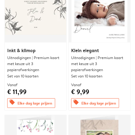
Inkt & klimop
Klein elegant
Uitnodigingen | Premium kaart
Uitnodigingen | Premium kaart
met keuze uit 3
met keuze uit 3
papierafwerkingen
papierafwerkingen
Set van 10 kaarten
Set van 10 kaarten
Vanaf
Vanaf
€ 11,99
€ 9,99
offers
offers
Elke dag lage prijzen
Elke dag lage prijzen