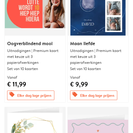
Oogverblindend mooi
Maan liefde
Uitnodigingen | Premium kaart
Uitnodigingen | Premium kaart
met keuze uit 3
met keuze uit 3
papierafwerkingen
papierafwerkingen
Set van 10 kaarten
Set van 10 kaarten
Vanaf
Vanaf
€ 11,99
€ 9,99
offers
offers
Elke dag lage prijzen
Elke dag lage prijzen