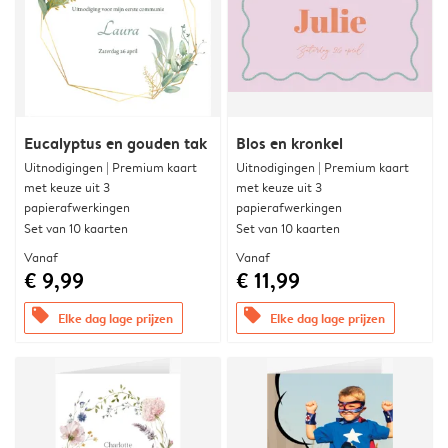
Eucalyptus en gouden tak
Blos en kronkel
Uitnodigingen | Premium kaart
Uitnodigingen | Premium kaart
met keuze uit 3
met keuze uit 3
papierafwerkingen
papierafwerkingen
Set van 10 kaarten
Set van 10 kaarten
Vanaf
Vanaf
€ 9,99
€ 11,99
offers
offers
Elke dag lage prijzen
Elke dag lage prijzen