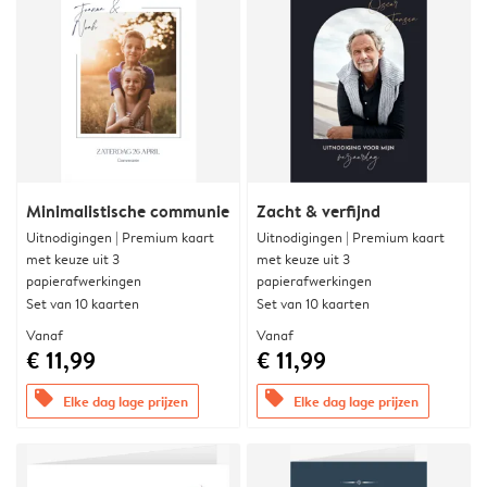
Minimalistische communie
Zacht & verfijnd
Uitnodigingen | Premium kaart
Uitnodigingen | Premium kaart
met keuze uit 3
met keuze uit 3
papierafwerkingen
papierafwerkingen
Set van 10 kaarten
Set van 10 kaarten
Vanaf
Vanaf
€ 11,99
€ 11,99
offers
offers
Elke dag lage prijzen
Elke dag lage prijzen