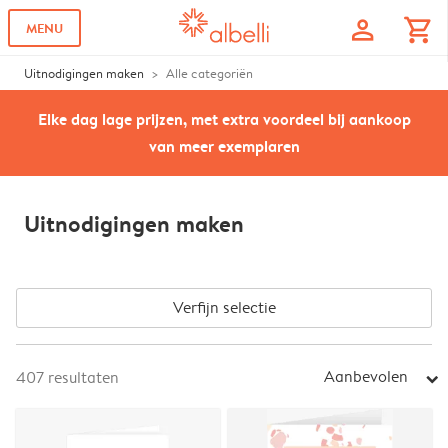
profile
shopping_cart
MENU
Uitnodigingen maken
Alle categoriën
Elke dag lage prijzen, met extra voordeel bij aankoop
van meer exemplaren
Uitnodigingen maken
Verfijn selectie
Aanbevolen
407
resultaten
arrow_right