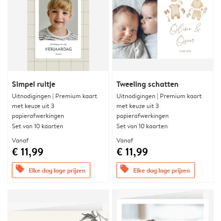
Simpel ruitje
Tweeling schatten
Uitnodigingen | Premium kaart
Uitnodigingen | Premium kaart
met keuze uit 3
met keuze uit 3
papierafwerkingen
papierafwerkingen
Set van 10 kaarten
Set van 10 kaarten
Vanaf
Vanaf
€ 11,99
€ 11,99
offers
offers
Elke dag lage prijzen
Elke dag lage prijzen