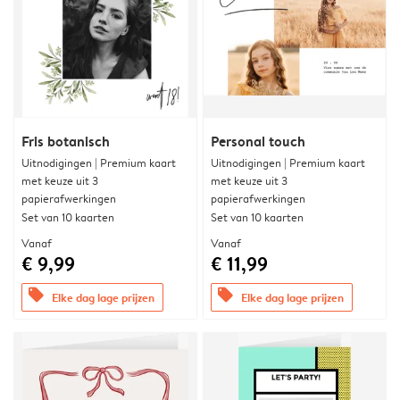
Fris botanisch
Personal touch
Uitnodigingen | Premium kaart
Uitnodigingen | Premium kaart
met keuze uit 3
met keuze uit 3
papierafwerkingen
papierafwerkingen
Set van 10 kaarten
Set van 10 kaarten
Vanaf
Vanaf
€ 9,99
€ 11,99
offers
offers
Elke dag lage prijzen
Elke dag lage prijzen