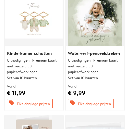
Kinderkamer schatten
Waterverf-penseelstreken
Uitnodigingen | Premium kaart
Uitnodigingen | Premium kaart
met keuze uit 3
met keuze uit 3
papierafwerkingen
papierafwerkingen
Set van 10 kaarten
Set van 10 kaarten
Vanaf
Vanaf
€ 11,99
€ 9,99
offers
offers
Elke dag lage prijzen
Elke dag lage prijzen