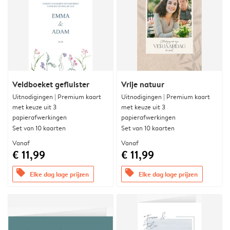
Veldboeket gefluister
Vrije natuur
Uitnodigingen | Premium kaart
Uitnodigingen | Premium kaart
met keuze uit 3
met keuze uit 3
papierafwerkingen
papierafwerkingen
Set van 10 kaarten
Set van 10 kaarten
Vanaf
Vanaf
€ 11,99
€ 11,99
offers
offers
Elke dag lage prijzen
Elke dag lage prijzen