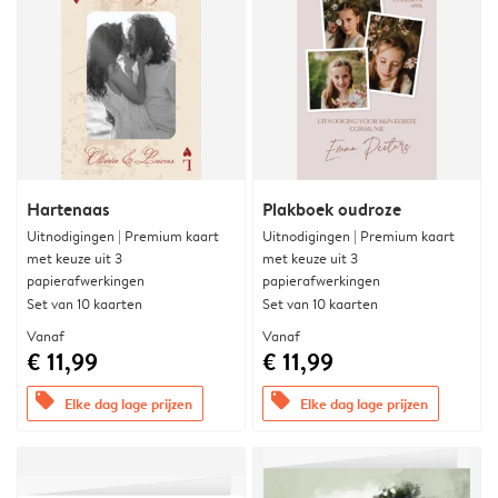
Hartenaas
Plakboek oudroze
Uitnodigingen | Premium kaart
Uitnodigingen | Premium kaart
met keuze uit 3
met keuze uit 3
papierafwerkingen
papierafwerkingen
Set van 10 kaarten
Set van 10 kaarten
Vanaf
Vanaf
€ 11,99
€ 11,99
offers
offers
Elke dag lage prijzen
Elke dag lage prijzen