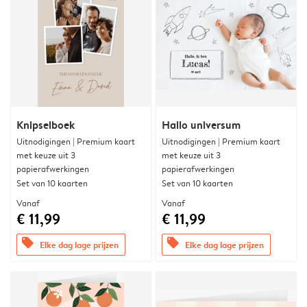
Knipselboek
Hallo universum
Uitnodigingen | Premium kaart
Uitnodigingen | Premium kaart
met keuze uit 3
met keuze uit 3
papierafwerkingen
papierafwerkingen
Set van 10 kaarten
Set van 10 kaarten
Vanaf
Vanaf
€ 11,99
€ 11,99
offers
offers
Elke dag lage prijzen
Elke dag lage prijzen