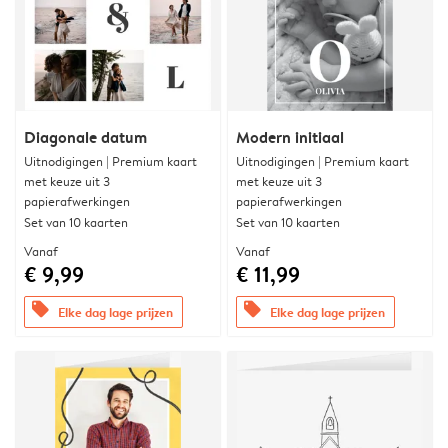
Diagonale datum
Modern initiaal
Uitnodigingen | Premium kaart
Uitnodigingen | Premium kaart
met keuze uit 3
met keuze uit 3
papierafwerkingen
papierafwerkingen
Set van 10 kaarten
Set van 10 kaarten
Vanaf
Vanaf
€ 9,99
€ 11,99
offers
offers
Elke dag lage prijzen
Elke dag lage prijzen