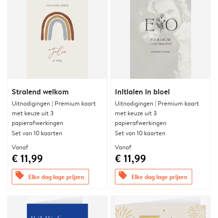
Stralend welkom
Initialen in bloei
Uitnodigingen | Premium kaart
Uitnodigingen | Premium kaart
met keuze uit 3
met keuze uit 3
papierafwerkingen
papierafwerkingen
Set van 10 kaarten
Set van 10 kaarten
Vanaf
Vanaf
€ 11,99
€ 11,99
offers
offers
Elke dag lage prijzen
Elke dag lage prijzen