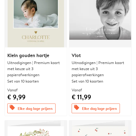
Klein gouden hartje
Vlot
Uitnodigingen | Premium kaart
Uitnodigingen | Premium kaart
met keuze uit 3
met keuze uit 3
papierafwerkingen
papierafwerkingen
Set van 10 kaarten
Set van 10 kaarten
Vanaf
Vanaf
€ 9,99
€ 11,99
offers
offers
Elke dag lage prijzen
Elke dag lage prijzen