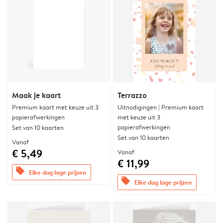
Maak je kaart
Terrazzo
Premium kaart met keuze uit 3
Uitnodigingen | Premium kaart
papierafwerkingen
met keuze uit 3
papierafwerkingen
Set van 10 kaarten
Set van 10 kaarten
Vanaf
€ 5,49
Vanaf
€ 11,99
offers
Elke dag lage prijzen
offers
Elke dag lage prijzen