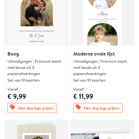
Boog
Moderne ovale lijst
Uitnodigingen | Premium kaart
Uitnodigingen | Premium kaart
met keuze uit 3
met keuze uit 3
papierafwerkingen
papierafwerkingen
Set van 10 kaarten
Set van 10 kaarten
Vanaf
Vanaf
€ 9,99
€ 11,99
offers
offers
Elke dag lage prijzen
Elke dag lage prijzen