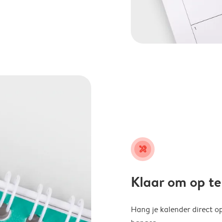
tools
Klaar om op t
Hang je kalender direct o