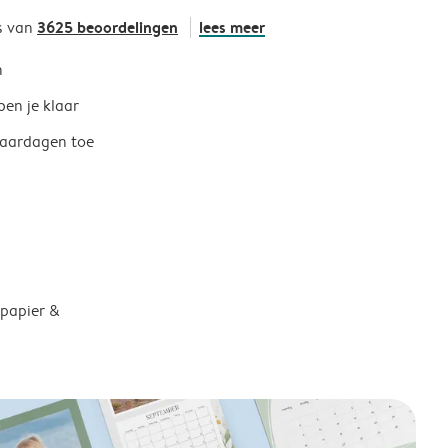
3625 beoordelingen
lees meer
s van
h
ben je klaar
jaardagen toe
 papier &