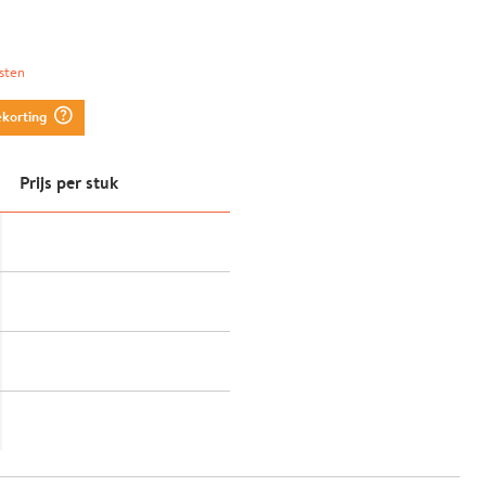
sten
question_mark_circle
ekorting
Prijs per stuk