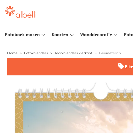
Fotoboek maken
Kaarten
Wanddecoratie
Foto
slim_arrow_down
slim_arrow_down
slim_arrow_down
Home
Fotokalenders
Jaarkalenders vierkant
Geometrisch
offers
Elk