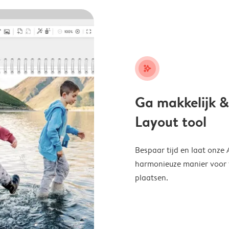
stars_plus
Ga makkelijk &
Layout tool
Bespaar tijd en laat onze
harmonieuze manier voor te
plaatsen.