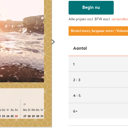
Begin nu
Alle prijzen incl. BTW excl.
verzendko
Bestel meer, bespaar meer
| Volum
Aantal
1
2 - 3
4 - 5
6+