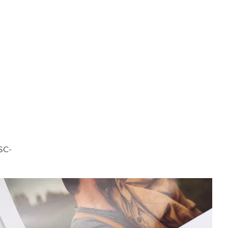
FSC-
.