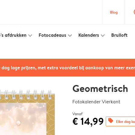
que
Blog
's afdrukken
Fotocadeaus
Kalenders
Bruiloft
slim_arrow_down
slim_arrow_down
slim_arrow_down
e dag lage prijzen, met extra voordeel bij aankoop van meer ex
Geometrisch
Fotokalender Vierkant
Vanaf
€ 14,99
offers
Elke dag la