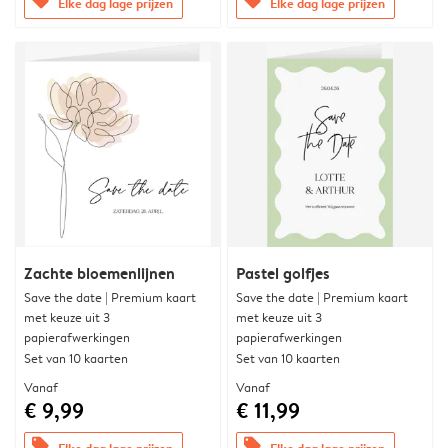
offers
offers
Elke dag lage prijzen
Elke dag lage prijzen
Zachte bloemenlijnen
Pastel golfjes
Save the date | Premium kaart
Save the date | Premium kaart
met keuze uit 3
met keuze uit 3
papierafwerkingen
papierafwerkingen
Set van 10 kaarten
Set van 10 kaarten
Vanaf
Vanaf
€ 9,99
€ 11,99
offers
offers
Elke dag lage prijzen
Elke dag lage prijzen