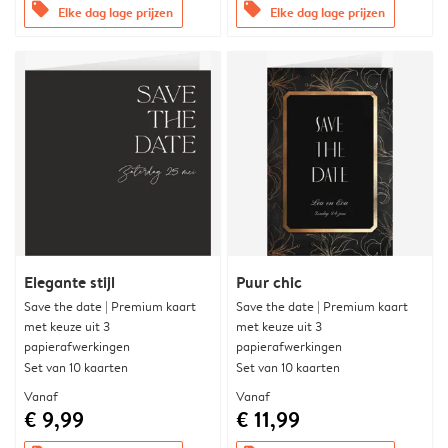
offers
offers
Elke dag lage prijzen
Elke dag lage prijzen
Elegante stijl
Puur chic
Save the date | Premium kaart
Save the date | Premium kaart
met keuze uit 3
met keuze uit 3
papierafwerkingen
papierafwerkingen
Set van 10 kaarten
Set van 10 kaarten
Vanaf
Vanaf
€ 9,99
€ 11,99