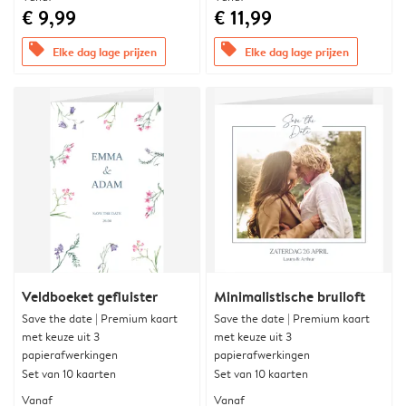
€ 9,99
€ 11,99
offers
offers
Elke dag lage prijzen
Elke dag lage prijzen
Veldboeket gefluister
Minimalistische bruiloft
Save the date | Premium kaart
Save the date | Premium kaart
met keuze uit 3
met keuze uit 3
papierafwerkingen
papierafwerkingen
Set van 10 kaarten
Set van 10 kaarten
Vanaf
Vanaf