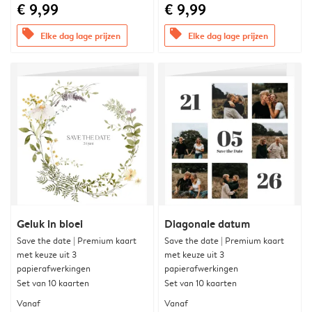
€ 9,99
€ 9,99
offers
offers
Elke dag lage prijzen
Elke dag lage prijzen
Geluk in bloei
Diagonale datum
Save the date | Premium kaart
Save the date | Premium kaart
met keuze uit 3
met keuze uit 3
papierafwerkingen
papierafwerkingen
Set van 10 kaarten
Set van 10 kaarten
Vanaf
Vanaf