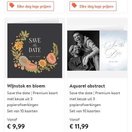
offers
offers
Elke dag lage prijzen
Elke dag lage prijzen
Wijnstok en bloem
Aquarel abstract
Save the date | Premium kaart
Save the date | Premium kaart
met keuze uit 3
met keuze uit 3
papierafwerkingen
papierafwerkingen
Set van 10 kaarten
Set van 10 kaarten
Vanaf
Vanaf
€ 9,99
€ 11,99