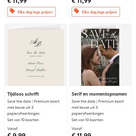
€ 11,99
€ 11,99
offers
offers
Elke dag lage prijzen
Elke dag lage prijzen
Tijdloos schrift
Serif en momentopnamen
Save the date | Premium kaart
Save the date | Premium kaart
met keuze uit 3
met keuze uit 3
papierafwerkingen
papierafwerkingen
Set van 10 kaarten
Set van 10 kaarten
Vanaf
Vanaf
€ 9,99
€ 11,99