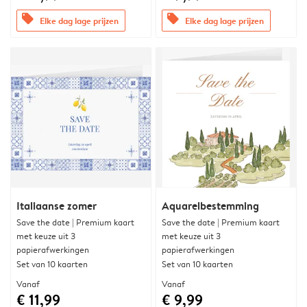
offers
offers
Elke dag lage prijzen
Elke dag lage prijzen
Italiaanse zomer
Aquarelbestemming
Save the date | Premium kaart
Save the date | Premium kaart
met keuze uit 3
met keuze uit 3
papierafwerkingen
papierafwerkingen
Set van 10 kaarten
Set van 10 kaarten
Vanaf
Vanaf
€ 11,99
€ 9,99