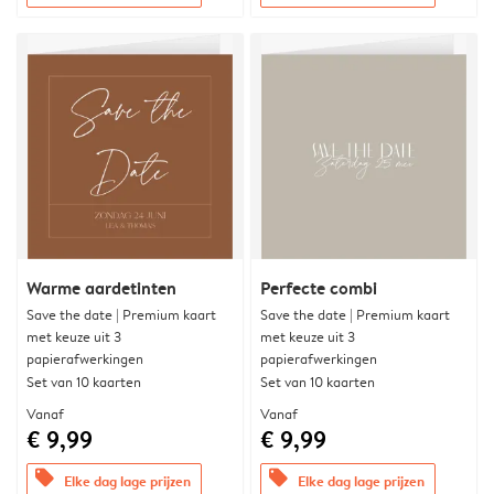
Warme aardetinten
Perfecte combi
Save the date | Premium kaart
Save the date | Premium kaart
met keuze uit 3
met keuze uit 3
papierafwerkingen
papierafwerkingen
Set van 10 kaarten
Set van 10 kaarten
Vanaf
Vanaf
€ 9,99
€ 9,99
offers
offers
Elke dag lage prijzen
Elke dag lage prijzen