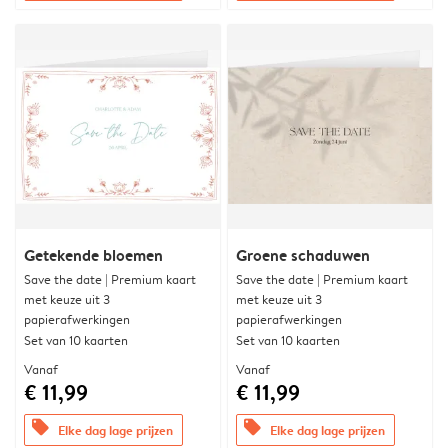
Getekende bloemen
Groene schaduwen
Save the date | Premium kaart
Save the date | Premium kaart
met keuze uit 3
met keuze uit 3
papierafwerkingen
papierafwerkingen
Set van 10 kaarten
Set van 10 kaarten
Vanaf
Vanaf
€ 11,99
€ 11,99
offers
offers
Elke dag lage prijzen
Elke dag lage prijzen