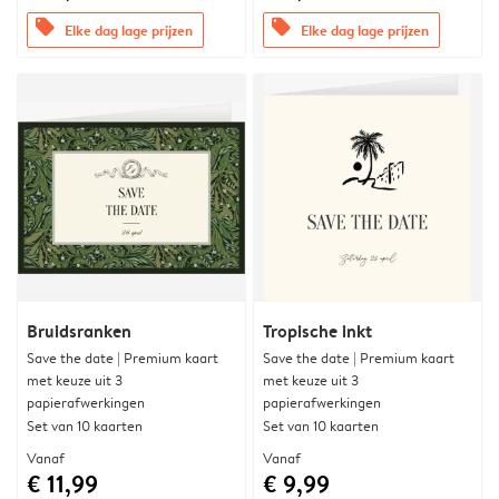
offers
offers
Elke dag lage prijzen
Elke dag lage prijzen
Bruidsranken
Tropische inkt
Save the date | Premium kaart
Save the date | Premium kaart
met keuze uit 3
met keuze uit 3
papierafwerkingen
papierafwerkingen
Set van 10 kaarten
Set van 10 kaarten
Vanaf
Vanaf
€ 11,99
€ 9,99