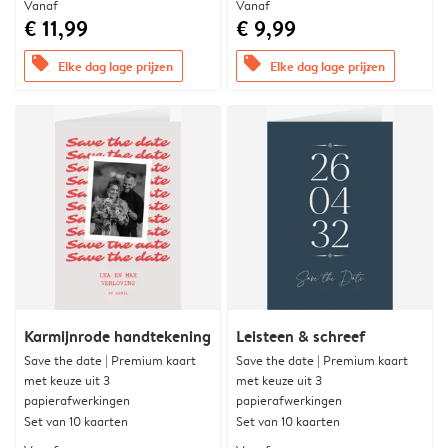
Vanaf
Vanaf
€ 11,99
€ 9,99
offers
offers
Elke dag lage prijzen
Elke dag lage prijzen
Karmijnrode handtekening
Leisteen & schreef
Save the date | Premium kaart
Save the date | Premium kaart
met keuze uit 3
met keuze uit 3
papierafwerkingen
papierafwerkingen
Set van 10 kaarten
Set van 10 kaarten