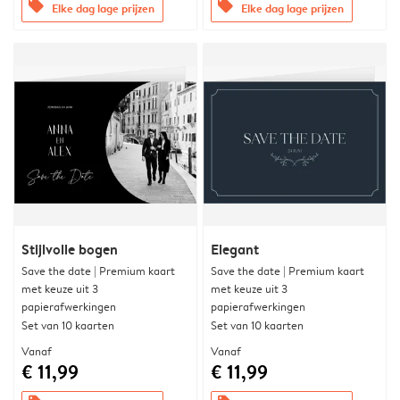
offers
offers
Elke dag lage prijzen
Elke dag lage prijzen
Stijlvolle bogen
Elegant
Save the date | Premium kaart
Save the date | Premium kaart
met keuze uit 3
met keuze uit 3
papierafwerkingen
papierafwerkingen
Set van 10 kaarten
Set van 10 kaarten
Vanaf
Vanaf
€ 11,99
€ 11,99