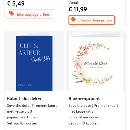
€ 5,49
Vanaf
€ 11,99
offers
Elke dag lage prijzen
offers
Elke dag lage prijzen
Kobalt klassieker
Bloemenpracht
Save the date | Premium kaart
Save the date | Premium kaart
met keuze uit 3
met keuze uit 3
papierafwerkingen
papierafwerkingen
Set van 10 kaarten
Set van 10 kaarten