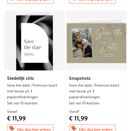
Stedelijk chic
Snapshots
Save the date | Premium kaart
Save the date | Premium kaart
met keuze uit 3
met keuze uit 3
papierafwerkingen
papierafwerkingen
Set van 10 kaarten
Set van 10 kaarten
Vanaf
Vanaf
€ 11,99
€ 11,99
offers
offers
Elke dag lage prijzen
Elke dag lage prijzen