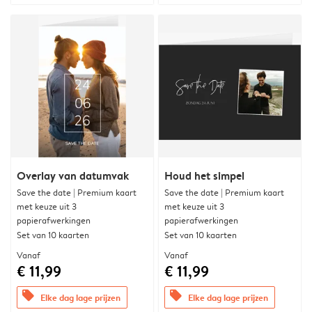
Overlay van datumvak
Houd het simpel
Save the date | Premium kaart
Save the date | Premium kaart
met keuze uit 3
met keuze uit 3
papierafwerkingen
papierafwerkingen
Set van 10 kaarten
Set van 10 kaarten
Vanaf
Vanaf
€ 11,99
€ 11,99
offers
offers
Elke dag lage prijzen
Elke dag lage prijzen