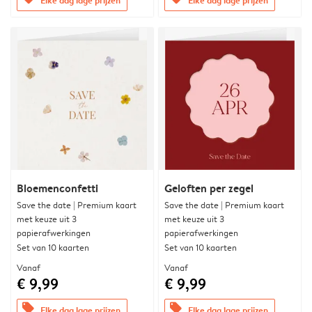
Bloemenconfetti
Geloften per zegel
Save the date | Premium kaart
Save the date | Premium kaart
met keuze uit 3
met keuze uit 3
papierafwerkingen
papierafwerkingen
Set van 10 kaarten
Set van 10 kaarten
Vanaf
Vanaf
€ 9,99
€ 9,99
offers
offers
Elke dag lage prijzen
Elke dag lage prijzen