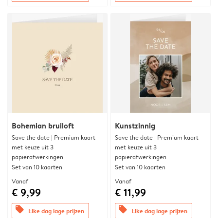
Bohemian bruiloft
Kunstzinnig
Save the date | Premium kaart
Save the date | Premium kaart
met keuze uit 3
met keuze uit 3
papierafwerkingen
papierafwerkingen
Set van 10 kaarten
Set van 10 kaarten
Vanaf
Vanaf
€ 9,99
€ 11,99
offers
offers
Elke dag lage prijzen
Elke dag lage prijzen