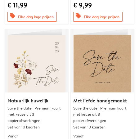
€ 11,99
€ 9,99
offers
offers
Elke dag lage prijzen
Elke dag lage prijzen
Natuurlijk huwelijk
Met liefde handgemaakt
Save the date | Premium kaart
Save the date | Premium kaart
met keuze uit 3
met keuze uit 3
papierafwerkingen
papierafwerkingen
Set van 10 kaarten
Set van 10 kaarten
Vanaf
Vanaf