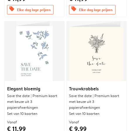
offers
offers
Elke dag lage prijzen
Elke dag lage prijzen
Elegant bloemig
Trouwkrabbels
Save the date | Premium kaart
Save the date | Premium kaart
met keuze uit 3
met keuze uit 3
papierafwerkingen
papierafwerkingen
Set van 10 kaarten
Set van 10 kaarten
Vanaf
Vanaf
€ 11,99
€ 9,99