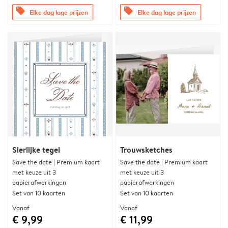
offers
offers
Elke dag lage prijzen
Elke dag lage prijzen
Sierlijke tegel
Trouwsketches
Save the date | Premium kaart
Save the date | Premium kaart
met keuze uit 3
met keuze uit 3
papierafwerkingen
papierafwerkingen
Set van 10 kaarten
Set van 10 kaarten
Vanaf
Vanaf
€ 9,99
€ 11,99