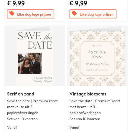
€ 9,99
€ 9,99
offers
offers
Elke dag lage prijzen
Elke dag lage prijzen
Serif en zand
Vintage bloesems
Save the date | Premium kaart
Save the date | Premium kaart
met keuze uit 3
met keuze uit 3
papierafwerkingen
papierafwerkingen
Set van 10 kaarten
Set van 10 kaarten
Vanaf
Vanaf