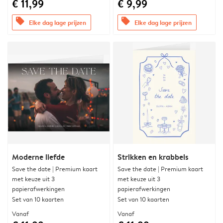
€ 11,99
€ 9,99
offers
offers
Elke dag lage prijzen
Elke dag lage prijzen
Moderne liefde
Strikken en krabbels
Save the date | Premium kaart
Save the date | Premium kaart
met keuze uit 3
met keuze uit 3
papierafwerkingen
papierafwerkingen
Set van 10 kaarten
Set van 10 kaarten
Vanaf
Vanaf