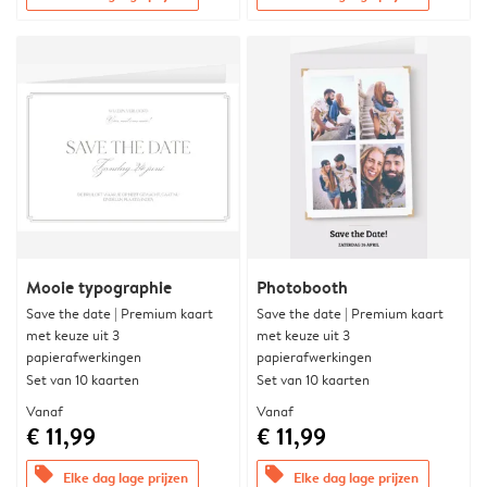
Mooie typographie
Photobooth
Save the date | Premium kaart
Save the date | Premium kaart
met keuze uit 3
met keuze uit 3
papierafwerkingen
papierafwerkingen
Set van 10 kaarten
Set van 10 kaarten
Vanaf
Vanaf
€ 11,99
€ 11,99
offers
offers
Elke dag lage prijzen
Elke dag lage prijzen