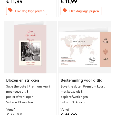
€ 11,99
€ 11,99
offers
offers
Elke dag lage prijzen
Elke dag lage prijzen
Blozen en strikken
Bestemming voor altijd
Save the date | Premium kaart
Save the date | Premium kaart
met keuze uit 3
met keuze uit 3
papierafwerkingen
papierafwerkingen
Set van 10 kaarten
Set van 10 kaarten
Vanaf
Vanaf