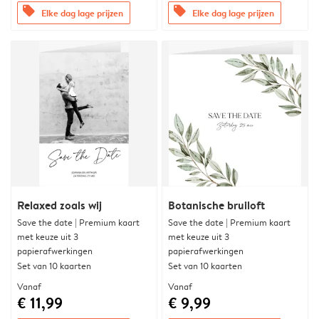
offers
offers
Elke dag lage prijzen
Elke dag lage prijzen
Relaxed zoals wij
Botanische bruiloft
Save the date | Premium kaart
Save the date | Premium kaart
met keuze uit 3
met keuze uit 3
papierafwerkingen
papierafwerkingen
Set van 10 kaarten
Set van 10 kaarten
Vanaf
Vanaf
€ 11,99
€ 9,99