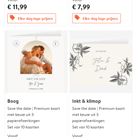
€ 11,99
€ 7,99
offers
offers
Elke dag lage prijzen
Elke dag lage prijzen
Boog
Inkt & klimop
Save the date | Premium kaart
Save the date | Premium kaart
met keuze uit 3
met keuze uit 3
papierafwerkingen
papierafwerkingen
Set van 10 kaarten
Set van 10 kaarten
Vanaf
Vanaf