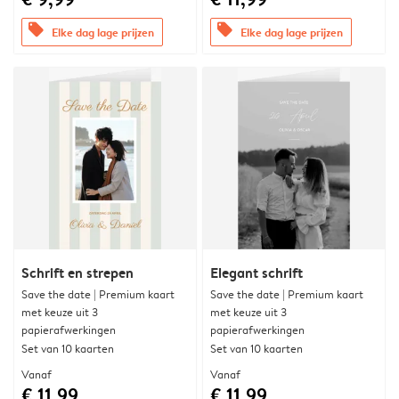
offers
offers
Elke dag lage prijzen
Elke dag lage prijzen
Schrift en strepen
Elegant schrift
Save the date | Premium kaart
Save the date | Premium kaart
met keuze uit 3
met keuze uit 3
papierafwerkingen
papierafwerkingen
Set van 10 kaarten
Set van 10 kaarten
Vanaf
Vanaf
€ 11,99
€ 11,99