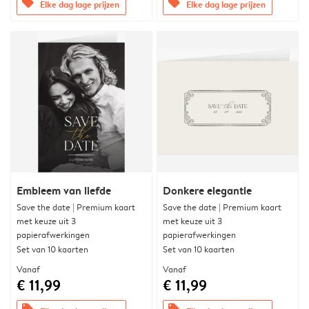
offers
offers
Elke dag lage prijzen
Elke dag lage prijzen
Embleem van liefde
Donkere elegantie
Save the date | Premium kaart
Save the date | Premium kaart
met keuze uit 3
met keuze uit 3
papierafwerkingen
papierafwerkingen
Set van 10 kaarten
Set van 10 kaarten
Vanaf
Vanaf
€ 11,99
€ 11,99