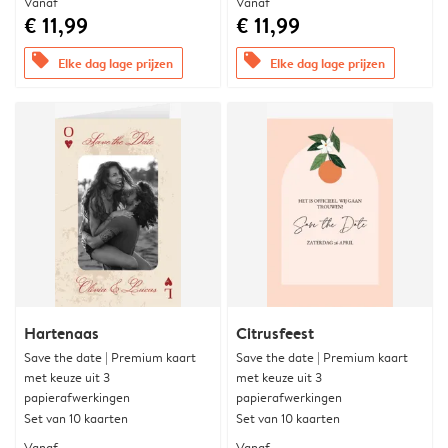
Vanaf
Vanaf
€ 11,99
€ 11,99
offers
offers
Elke dag lage prijzen
Elke dag lage prijzen
Hartenaas
Citrusfeest
Save the date | Premium kaart
Save the date | Premium kaart
met keuze uit 3
met keuze uit 3
papierafwerkingen
papierafwerkingen
Set van 10 kaarten
Set van 10 kaarten
Vanaf
Vanaf