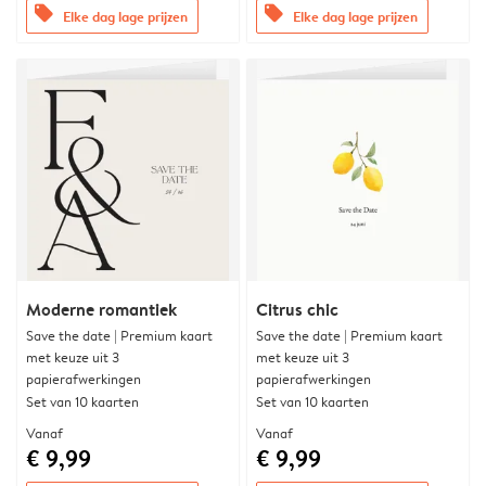
offers
offers
Elke dag lage prijzen
Elke dag lage prijzen
Moderne romantiek
Citrus chic
Save the date | Premium kaart
Save the date | Premium kaart
met keuze uit 3
met keuze uit 3
papierafwerkingen
papierafwerkingen
Set van 10 kaarten
Set van 10 kaarten
Vanaf
Vanaf
€ 9,99
€ 9,99