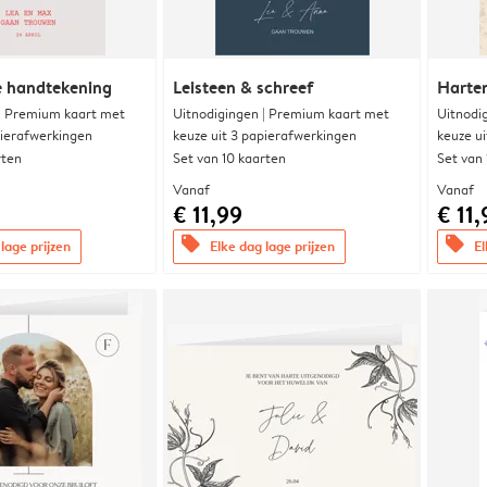
e handtekening
Leisteen & schreef
Harte
 | Premium kaart met
Uitnodigingen | Premium kaart met
Uitnodi
pierafwerkingen
keuze uit 3 papierafwerkingen
keuze u
rten
Set van 10 kaarten
Set van
Vanaf
Vanaf
€ 11,99
€ 11,
offers
offers
lage prijzen
Elke dag lage prijzen
El