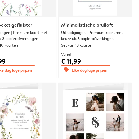
eket gefluister
Minimalistische bruiloft
gingen | Premium kaart met
Uitnodigingen | Premium kaart met
it 3 papierafwerkingen
keuze uit 3 papierafwerkingen
 10 kaarten
Set van 10 kaarten
Vanaf
99
€ 11,99
offers
ke dag lage prijzen
Elke dag lage prijzen