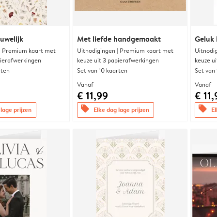
uwelijk
Met liefde handgemaakt
Geluk 
 | Premium kaart met
Uitnodigingen | Premium kaart met
Uitnodi
pierafwerkingen
keuze uit 3 papierafwerkingen
keuze u
rten
Set van 10 kaarten
Set van
Vanaf
Vanaf
€ 11,99
€ 11,
offers
offers
lage prijzen
Elke dag lage prijzen
El