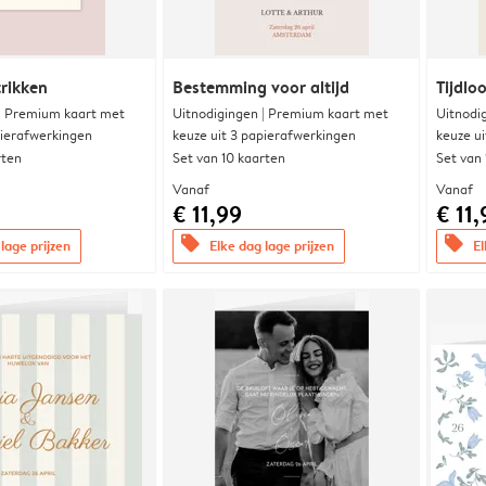
trikken
Bestemming voor altijd
Tijdloo
 | Premium kaart met
Uitnodigingen | Premium kaart met
Uitnodi
pierafwerkingen
keuze uit 3 papierafwerkingen
keuze u
rten
Set van 10 kaarten
Set van
Vanaf
Vanaf
€ 11,99
€ 11,
offers
offers
lage prijzen
Elke dag lage prijzen
El