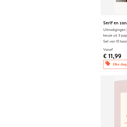
Serif en za
Uitnodigingen
keuze uit 3 pa
Set van 10 kaa
Vanaf
€ 11,99
offers
Elke dag 