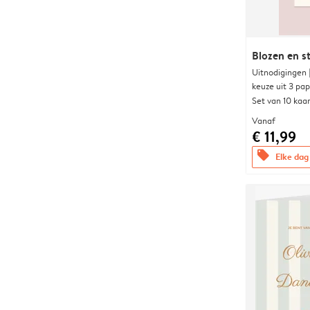
Blozen en s
Uitnodigingen
keuze uit 3 pa
Set van 10 kaa
Vanaf
€ 11,99
offers
Elke dag 