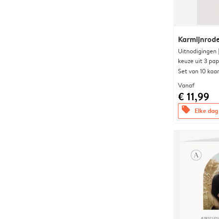
Karmijnrod
Uitnodigingen
keuze uit 3 pa
Set van 10 kaa
Vanaf
€ 11,99
offers
Elke dag 