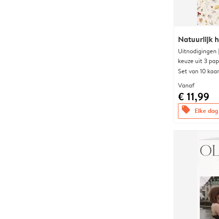
Natuurlijk h
Uitnodigingen
keuze uit 3 pa
Set van 10 kaa
Vanaf
€ 11,99
offers
Elke dag 