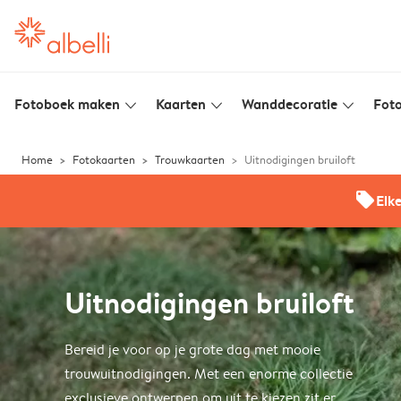
Fotoboek maken
Kaarten
Wanddecoratie
Foto
slim_arrow_down
slim_arrow_down
slim_arrow_down
Home
Fotokaarten
Trouwkaarten
Uitnodigingen bruiloft
offers
Elk
Uitnodigingen bruiloft
Bereid je voor op je grote dag met mooie
trouwuitnodigingen. Met een enorme collectie
exclusieve ontwerpen om uit te kiezen zit er