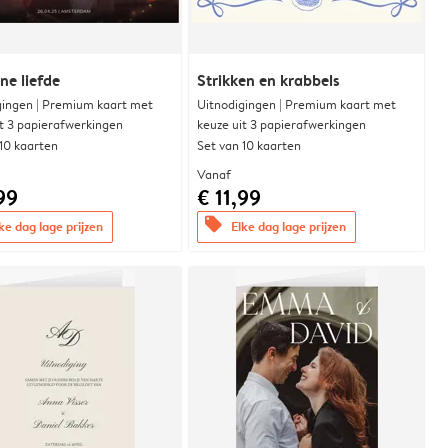
e liefde
Strikken en krabbels
gingen | Premium kaart met
Uitnodigingen | Premium kaart met
it 3 papierafwerkingen
keuze uit 3 papierafwerkingen
 10 kaarten
Set van 10 kaarten
Vanaf
99
€ 11,99
offers
ke dag lage prijzen
Elke dag lage prijzen