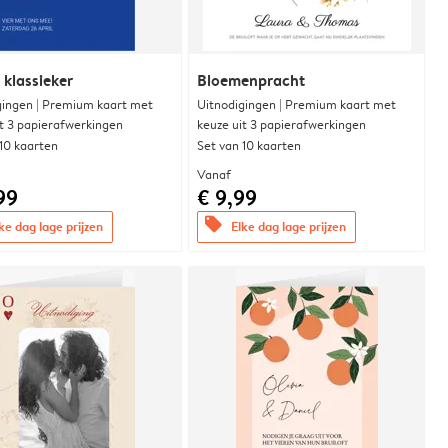
 klassieker
Bloemenpracht
gingen | Premium kaart met
Uitnodigingen | Premium kaart met
it 3 papierafwerkingen
keuze uit 3 papierafwerkingen
 10 kaarten
Set van 10 kaarten
Vanaf
99
€ 9,99
offers
ke dag lage prijzen
Elke dag lage prijzen