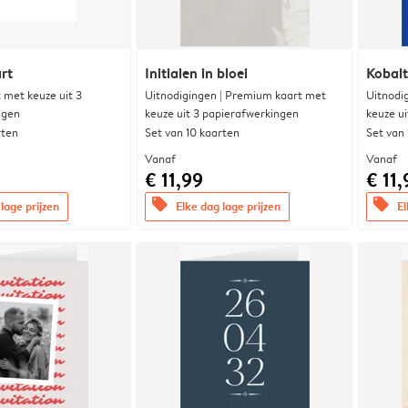
rt
Initialen in bloei
Kobalt
met keuze uit 3
Uitnodigingen | Premium kaart met
Uitnodi
ngen
keuze uit 3 papierafwerkingen
keuze u
rten
Set van 10 kaarten
Set van
Vanaf
Vanaf
€ 11,99
€ 11,
offers
offers
lage prijzen
Elke dag lage prijzen
El