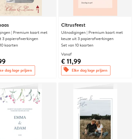
naas
Citrusfeest
gingen | Premium kaart met
Uitnodigingen | Premium kaart met
it 3 papierafwerkingen
keuze uit 3 papierafwerkingen
 10 kaarten
Set van 10 kaarten
Vanaf
99
€ 11,99
offers
ke dag lage prijzen
Elke dag lage prijzen