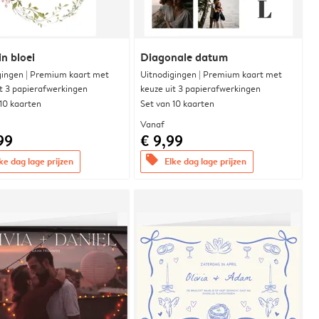
in bloei
Diagonale datum
gingen | Premium kaart met
Uitnodigingen | Premium kaart met
it 3 papierafwerkingen
keuze uit 3 papierafwerkingen
 10 kaarten
Set van 10 kaarten
Vanaf
99
€ 9,99
offers
ke dag lage prijzen
Elke dag lage prijzen