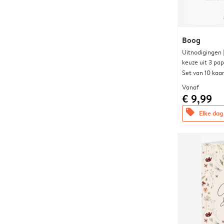
Boog
Uitnodigingen
keuze uit 3 pa
Set van 10 kaa
Vanaf
€ 9,99
offers
Elke dag 