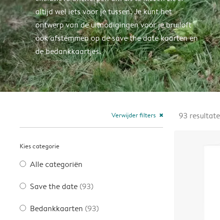
altijd wel iets voor je tussen. Je kunt het
ontwerp van de uitnodigingen voor je bruiloft
ook afstemmen op de save the date kaarten en
de bedankkaartjes.
Verwijder filters
93
resultat
close
Kies categorie
Alle categoriën
Save the date
(93)
Bedankkaarten
(93)