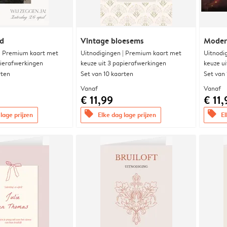
nd
Vintage bloesems
Modern
 | Premium kaart met
Uitnodigingen | Premium kaart met
Uitnodi
pierafwerkingen
keuze uit 3 papierafwerkingen
keuze u
rten
Set van 10 kaarten
Set van
Vanaf
Vanaf
€ 11,99
€ 11,
offers
offers
lage prijzen
Elke dag lage prijzen
El