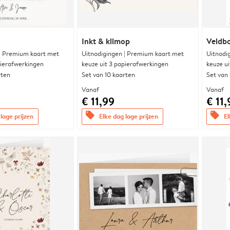
Inkt & klimop
Veldbo
 | Premium kaart met
Uitnodigingen | Premium kaart met
Uitnodi
pierafwerkingen
keuze uit 3 papierafwerkingen
keuze u
rten
Set van 10 kaarten
Set van
Vanaf
Vanaf
€ 11,99
€ 11,
offers
offers
lage prijzen
Elke dag lage prijzen
El