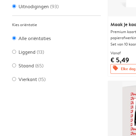
Uitnodigingen
(93)
Maak je kaa
Kies oriëntatie
Premium kaart 
papierafwerki
Alle oriëntaties
Set van 10 kaa
Liggend
(13)
Vanaf
€ 5,49
Staand
(65)
offers
Elke dag 
Vierkant
(15)